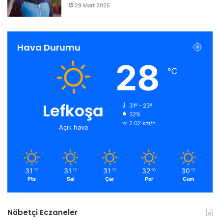
29 Mart 2025
Hava Durumu
28
℃
Lefkoşa
31º - 23º
32%
2.02 km/h
Açık hava
31
31
31
32
30
℃
℃
℃
℃
℃
Pts
Sal
Çar
Per
Cum
Nöbetçi Eczaneler