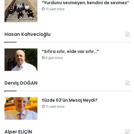
“Yurdunu sevmeyen, kendini de sevmez”
11 saat önce
Hasan Kahvecioğlu
“Sıfıra sıfır, elde var sıfır…”
6 gün önce
Derviş DOĞAN
Yüzde 63’ün Mesaj Neydi?
11 saat önce
Alper ELİÇİN