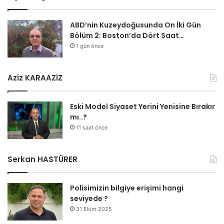
ABD’nin Kuzeydoğusunda On İki Gün
Bölüm 2: Boston’da Dört Saat…
1 gün önce
Aziz KARAAZİZ
Eski Model Siyaset Yerini Yenisine Bırakır
mı..?
11 saat önce
Serkan HASTÜRER
Polisimizin bilgiye erişimi hangi
seviyede ?
31 Ekim 2025