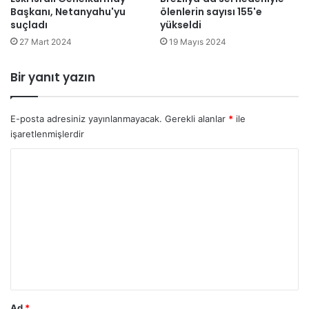
Başkanı, Netanyahu'yu
ölenlerin sayısı 155'e
"
a
suçladı
yükseldi
ç
l
a
27 Mart 2024
19 Mayıs 2024
d
ğ
ı
r
?
Bir yanıt yazın
ı
s
ı
E-posta adresiniz yayınlanmayacak.
Gerekli alanlar
*
ile
işaretlenmişlerdir
Y
o
r
u
m
*
Ad
*