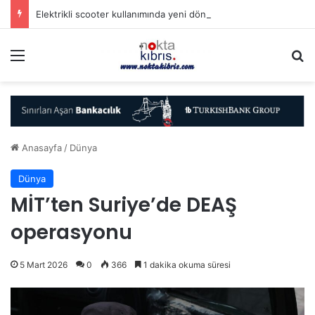
Elektrikli scooter kullanımında yeni dönem
Menü
A
Anasayfa
/
Dünya
Dünya
MİT’ten Suriye’de DEAŞ
operasyonu
5 Mart 2026
0
366
1 dakika okuma süresi