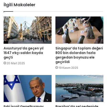
ş
ü
İlgili Makaleler
l
n
a
y
r
e
ı
t
n
e
a
c
"
e
ü
k
l
f
Avusturya’da geçen yıl
Singapur’da toplam değeri
k
ü
1647 ırkçı saldırı kayda
800 bin dolardan fazla
e
z
geçti
gergedan boynuzu ele
y
geçirildi
e
20 Mart 2025
i
v
19 Kasım 2025
t
e
e
İ
r
H
k
A
e
'
d
s
i
ı
Eski İsrail Genelkurmay
Brezilya'da sel nedeniyle
n
k