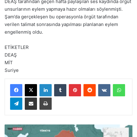
DEAŞ tarafından geçen hafta paylaşılan ses kaydında örgüt
unsurlarının eylem yapmaya hazır olmaları söylenmişti.
Şam’da gerçekleşen bu operasyonla örgüt tarafından
verilen talimat sonrasında yapılması planlanan eylem
engellenmiş oldu.
ETİKETLER
DEAŞ
MİT
Suriye
LinkedIn
Tumblr
Pinterest
Reddit
VKontakte
WhatsApp
Telegram
E-Posta ile paylaş
Yazdır
A
B