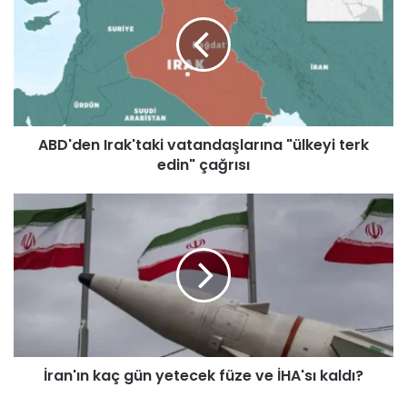
D
'
d
e
n
I
r
ABD'den Irak'taki vatandaşlarına "ülkeyi terk
a
edin" çağrısı
k
'
t
İ
a
r
k
a
i
n
v
'
a
ı
t
n
a
k
n
a
d
İran'ın kaç gün yetecek füze ve İHA'sı kaldı?
ç
a
g