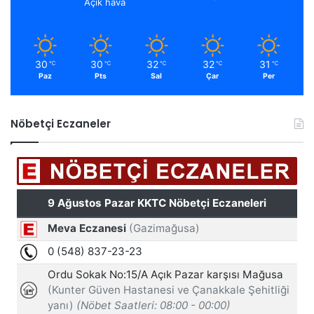
Açık hava
30
30
32
32
31
℃
℃
℃
℃
℃
Paz
Pts
Sal
Çar
Per
Nöbetçi Eczaneler