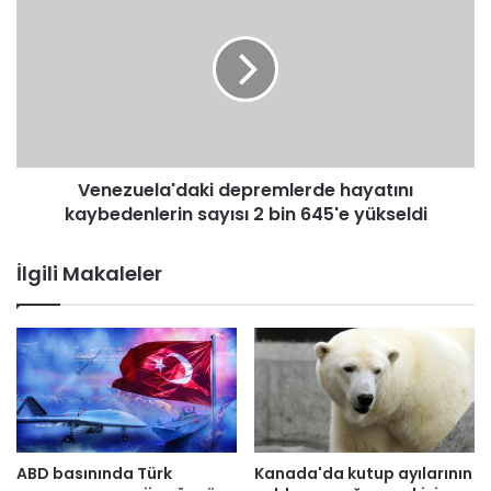
l
e
u
n
p
e
e
z
t
u
m
e
i
l
ş
a
l
Venezuela'daki depremlerde hayatını
'
e
kaybedenlerin sayısı 2 bin 645'e yükseldi
d
r
a
d
k
İlgili Makaleler
i
i
,
d
p
e
e
p
n
r
a
e
l
m
t
l
ı
e
ABD basınında Türk
Kanada'da kutup ayılarının
l
r