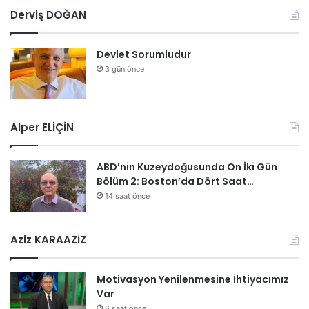
Derviş DOĞAN
Devlet Sorumludur
3 gün önce
Alper ELİÇİN
ABD’nin Kuzeydoğusunda On İki Gün
Bölüm 2: Boston’da Dört Saat…
14 saat önce
Aziz KARAAZİZ
Motivasyon Yenilenmesine İhtiyacımız
Var
6 saat önce