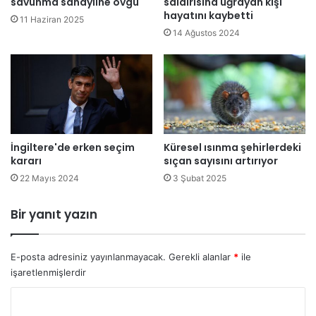
savunma sanayiine övgü
saldırısına uğrayan kişi
a
d
hayatını kaybetti
11 Haziran 2025
r
e
14 Ağustos 2024
d
h
a
a
D
y
ü
a
n
t
y
ı
a
n
K
İngiltere'de erken seçim
Küresel ısınma şehirlerdeki
ı
kararı
sıçan sayısını artırıyor
u
k
p
a
22 Mayıs 2024
3 Şubat 2025
a
y
s
b
Bir yanıt yazın
ı
e
'
d
n
e
E-posta adresiniz yayınlanmayacak.
Gerekli alanlar
*
ile
a
n
işaretlenmişlerdir
v
l
e
e
Y
d
r