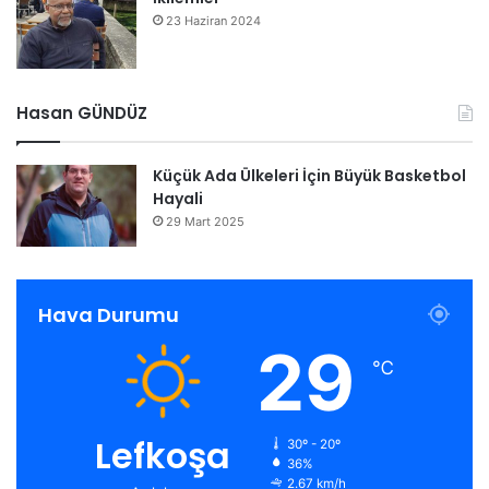
23 Haziran 2024
Hasan GÜNDÜZ
Küçük Ada Ülkeleri İçin Büyük Basketbol
Hayali
29 Mart 2025
Hava Durumu
29
℃
Lefkoşa
30º - 20º
36%
2.67 km/h