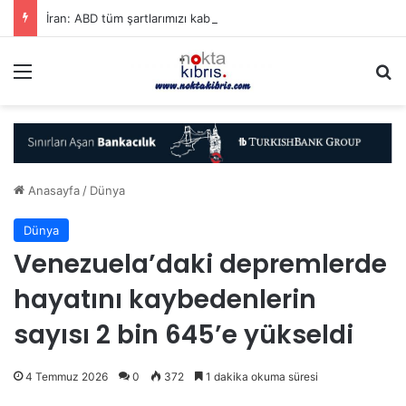
İran: ABD tüm şartlarımızı kabul edene kadar Hürmüz’ü kontrol altında tutacağız
Menü
A
Anasayfa
/
Dünya
Dünya
Venezuela’daki depremlerde
hayatını kaybedenlerin
sayısı 2 bin 645’e yükseldi
4 Temmuz 2026
0
372
1 dakika okuma süresi