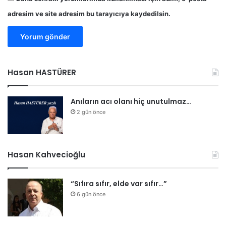
e
l
adresim ve site adresim bu tarayıcıya kaydedilsin.
d
i
Hasan HASTÜRER
Anıların acı olanı hiç unutulmaz…
2 gün önce
Hasan Kahvecioğlu
“Sıfıra sıfır, elde var sıfır…”
6 gün önce