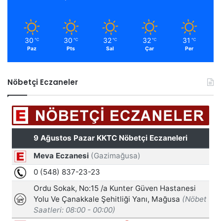
30
30
32
32
31
℃
℃
℃
℃
℃
Paz
Pts
Sal
Çar
Per
Nöbetçi Eczaneler