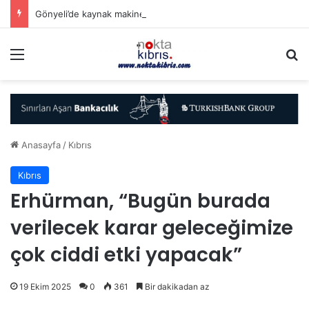
Gönyeli’de kaynak makinesi yangına sebebiyet verdi
Menü
A
Anasayfa
/
Kıbrıs
Kıbrıs
Erhürman, “Bugün burada
verilecek karar geleceğimize
çok ciddi etki yapacak”
19 Ekim 2025
0
361
Bir dakikadan az