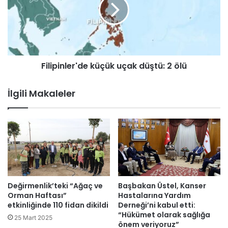
i
u
p
s
i
u
n
n
l
d
e
a
Filipinler'de küçük uçak düştü: 2 ölü
r
t
'
r
d
İlgili Makaleler
o
e
p
k
i
ü
k
ç
f
ü
ı
k
r
u
t
ç
ı
a
Değirmenlik’teki “Ağaç ve
Başbakan Üstel, Kanser
n
k
Orman Haftası”
Hastalarına Yardım
a
d
etkinliğinde 110 fidan dikildi
Derneği’ni kabul etti:
n
“Hükümet olarak sağlığa
ü
25 Mart 2025
önem veriyoruz”
e
ş