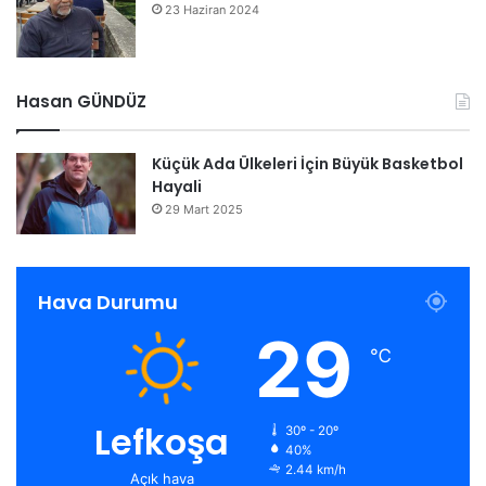
23 Haziran 2024
Hasan GÜNDÜZ
Küçük Ada Ülkeleri İçin Büyük Basketbol
Hayali
29 Mart 2025
Hava Durumu
29
℃
Lefkoşa
30º - 20º
40%
2.44 km/h
Açık hava