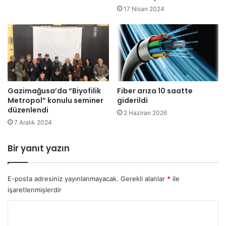
d
t
17 Nisan 2024
e
ü
n
:
i
2
y
ö
l
l
e
ü
b
Gazimağusa’da “Biyofilik
Fiber arıza 10 saatte
i
Metropol” konulu seminer
giderildi
n
düzenlendi
l
2 Haziran 2026
7 Aralık 2024
e
r
c
Bir yanıt yazın
e
k
i
E-posta adresiniz yayınlanmayacak.
Gerekli alanlar
*
ile
ş
işaretlenmişlerdir
i
Y
t
a
o