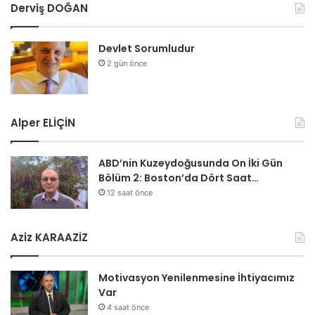
Derviş DOĞAN
Devlet Sorumludur
2 gün önce
Alper ELİÇİN
ABD’nin Kuzeydoğusunda On İki Gün
Bölüm 2: Boston’da Dört Saat…
12 saat önce
Aziz KARAAZİZ
Motivasyon Yenilenmesine İhtiyacımız
Var
4 saat önce