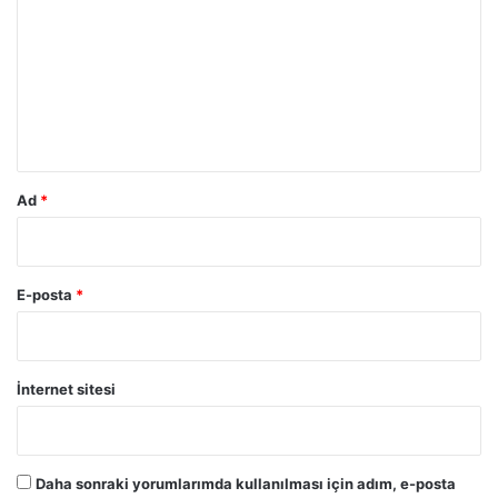
h
r
l
i
u
y
m
e
e
*
d
i
l
Ad
*
d
i
E-posta
*
İnternet sitesi
Daha sonraki yorumlarımda kullanılması için adım, e-posta