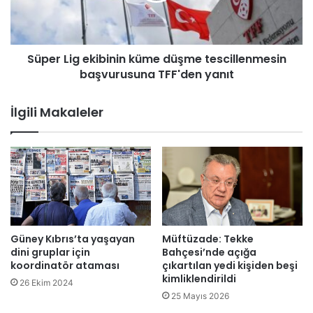
i
i
r
g
i
e
m
Süper Lig ekibinin küme düşme tescillenmesin
k
l
başvurusuna TFF'den yanıt
i
e
b
r
i
İlgili Makaleler
i
n
3
i
0
n
H
k
a
ü
z
m
i
e
r
d
a
ü
Güney Kıbrıs’ta yaşayan
Müftüzade: Tekke
n
ş
dini gruplar için
Bahçesi’nde açığa
’
m
koordinatör ataması
çıkartılan yedi kişiden beşi
a
kimliklendirildi
e
26 Ekim 2024
k
t
25 Mayıs 2026
a
e