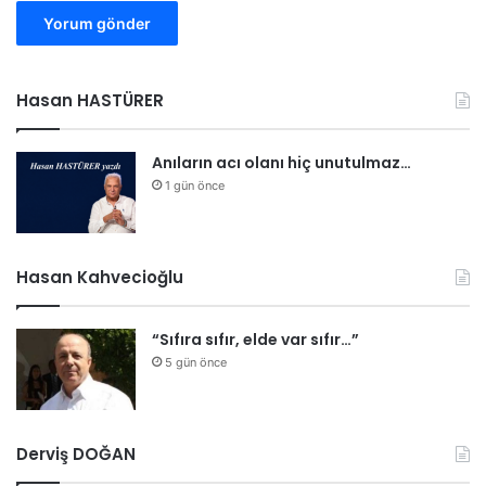
Hasan HASTÜRER
Anıların acı olanı hiç unutulmaz…
1 gün önce
Hasan Kahvecioğlu
“Sıfıra sıfır, elde var sıfır…”
5 gün önce
Derviş DOĞAN