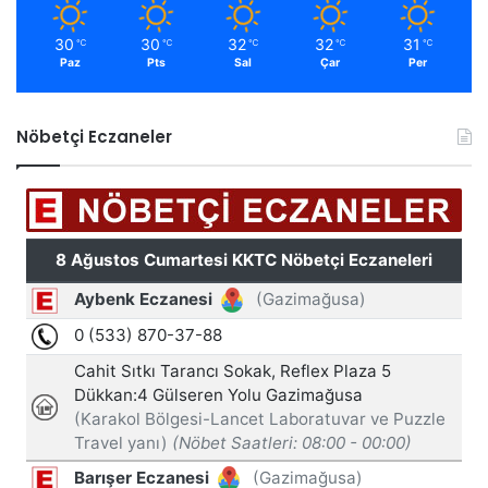
30
30
32
32
31
℃
℃
℃
℃
℃
Paz
Pts
Sal
Çar
Per
Nöbetçi Eczaneler