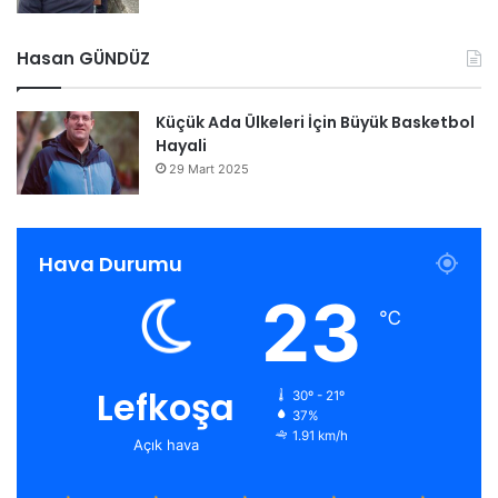
Hasan GÜNDÜZ
Küçük Ada Ülkeleri İçin Büyük Basketbol
Hayali
29 Mart 2025
Hava Durumu
23
℃
Lefkoşa
30º - 21º
37%
1.91 km/h
Açık hava