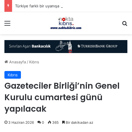
Türkiye farklı bir uyanışa yöneliyor (mu?)
Menü
A
Anasayfa
/
Kıbrıs
Kıbrıs
Gazeteciler Birliği’nin Genel
Kurulu cumartesi günü
yapılacak
3 Haziran 2026
0
365
Bir dakikadan az