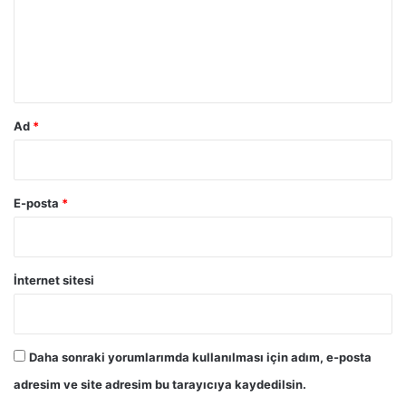
n
u
a
m
T
F
*
F
'
d
Ad
*
e
n
y
a
E-posta
*
n
ı
t
İnternet sitesi
Daha sonraki yorumlarımda kullanılması için adım, e-posta
adresim ve site adresim bu tarayıcıya kaydedilsin.