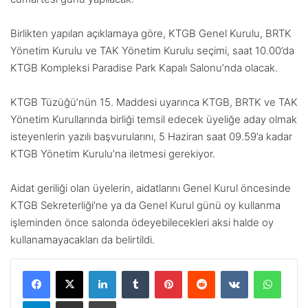
Birlikten yapılan açıklamaya göre, KTGB Genel Kurulu, BRTK
Yönetim Kurulu ve TAK Yönetim Kurulu seçimi, saat 10.00’da
KTGB Kompleksi Paradise Park Kapalı Salonu’nda olacak.
KTGB Tüzüğü’nün 15. Maddesi uyarınca KTGB, BRTK ve TAK
Yönetim Kurullarında birliği temsil edecek üyeliğe aday olmak
isteyenlerin yazılı başvurularını, 5 Haziran saat 09.59’a kadar
KTGB Yönetim Kurulu’na iletmesi gerekiyor.
Aidat geriliği olan üyelerin, aidatlarını Genel Kurul öncesinde
KTGB Sekreterliği’ne ya da Genel Kurul günü oy kullanma
işleminden önce salonda ödeyebilecekleri aksi halde oy
kullanamayacakları da belirtildi.
LinkedIn
Tumblr
Pinterest
Reddit
VKontakte
WhatsApp
Telegram
E-Posta ile paylaş
Yazdır