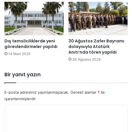
d
s
a
c
r
i
y
l
a
l
p
e
Dış temsilciliklerde yeni
30 Ağustos Zafer Bayramı
ı
n
görevlendirmeler yapıldı
dolayısıyla Atatürk
l
m
Anıtı’nda tören yapıldı
a
e
14 Mart 2025
b
30 Ağustos 2024
s
i
i
l
n
Bir yanıt yazın
e
b
c
a
e
ş
E-posta adresiniz yayınlanmayacak.
Gerekli alanlar
*
ile
k
v
işaretlenmişlerdir
u
r
Y
u
o
s
r
u