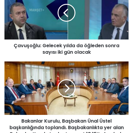
v
u
ş
o
ğ
l
u
Çavuşoğlu: Gelecek yılda da öğleden sonra
:
sayısı iki gün olacak
G
e
l
B
e
a
c
k
e
a
k
n
y
l
ı
a
l
r
d
K
a
Bakanlar Kurulu, Başbakan Ünal Üstel
u
d
başkanlığında toplandı. Başbakanlıkta yer alan
r
a