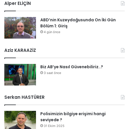
Alper ELİÇİN
ı
s
a
ABD’nin Kuzeydoğusunda On İki Gün
a
Bölüm 1: Giriş
t
4 gün önce
1
8
.
Aziz KARAAZİZ
1
5
’
Biz AB’ye Nasıl Güvenebiliriz..?
t
3 saat önce
e
b
a
ş
Serkan HASTÜRER
l
a
d
Polisimizin bilgiye erişimi hangi
ı
seviyede ?
.
31 Ekim 2025