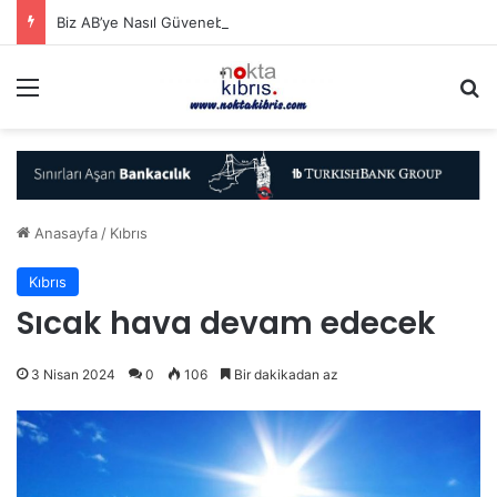
Biz AB’ye Nasıl Güvenebiliriz..?
Menü
A
Anasayfa
/
Kıbrıs
Kıbrıs
Sıcak hava devam edecek
3 Nisan 2024
0
106
Bir dakikadan az