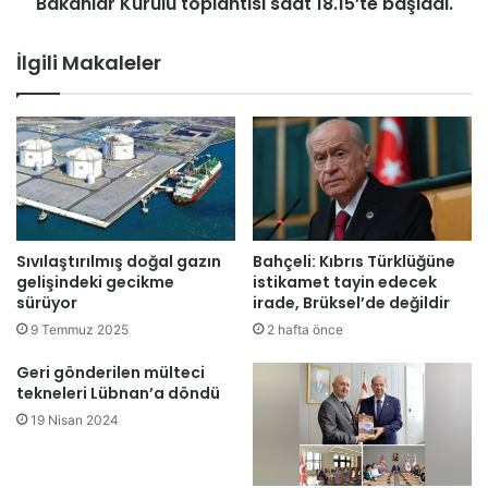
u
Bakanlar Kurulu toplantısı saat 18.15’te başladı.
ö
l
ğ
u
İlgili Makaleler
l
,
e
B
d
a
e
ş
n
b
s
a
o
k
n
a
r
n
Sıvılaştırılmış doğal gazın
Bahçeli: Kıbrıs Türklüğüne
a
Ü
gelişindeki gecikme
istikamet tayin edecek
s
n
sürüyor
irade, Brüksel’de değildir
a
a
9 Temmuz 2025
2 hafta önce
y
l
ı
Ü
Geri gönderilen mülteci
s
s
tekneleri Lübnan’a döndü
ı
t
19 Nisan 2024
i
e
k
l
i
b