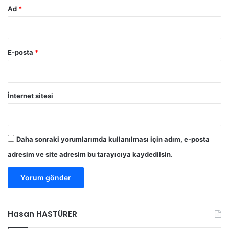
B
Ad
*
a
ş
b
a
E-posta
*
k
a
n
l
İnternet sitesi
ı
k
t
a
Daha sonraki yorumlarımda kullanılması için adım, e-posta
y
e
adresim ve site adresim bu tarayıcıya kaydedilsin.
r
a
l
a
n
Hasan HASTÜRER
B