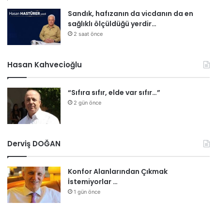
a
k
Sandık, hafızanın da vicdanın da en
a
sağlıklı ölçüldüğü yerdir…
n
2 saat önce
l
a
r
Hasan Kahvecioğlu
K
u
“Sıfıra sıfır, elde var sıfır…”
r
u
2 gün önce
l
u
t
Derviş DOĞAN
o
p
l
Konfor Alanlarından Çıkmak
a
İstemiyorlar …
n
1 gün önce
t
ı
s