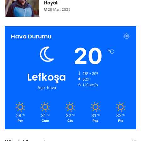
Hayali
29 Mart 2025
Hava Durumu
20
℃
Lefkoşa
28º - 20º
62%
1.19 km/h
Açık hava
28
31
32
31
32
℃
℃
℃
℃
℃
Per
Cum
Cts
Paz
Pts