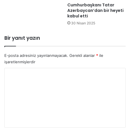
g
a
Cumhurbaşkanı Tatar
ü
Azerbaycan’dan bir heyeti
ş
kabul etti
n
k
o
a
30 Nisan 2025
l
n
a
l
Bir yanıt yazın
c
ı
a
ğ
k
ı
E-posta adresiniz yayınlanmayacak.
Gerekli alanlar
*
ile
n
işaretlenmişlerdir
d
a
Y
t
o
o
p
r
l
u
a
m
n
d
*
ı
.