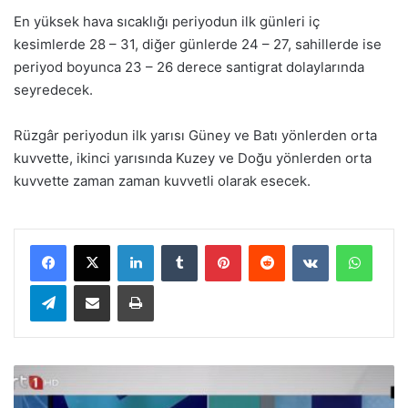
En yüksek hava sıcaklığı periyodun ilk günleri iç
kesimlerde 28 – 31, diğer günlerde 24 – 27, sahillerde ise
periyod boyunca 23 – 26 derece santigrat dolaylarında
seyredecek.
Rüzgâr periyodun ilk yarısı Güney ve Batı yönlerden orta
kuvvette, ikinci yarısında Kuzey ve Doğu yönlerden orta
kuvvette zaman zaman kuvvetli olarak esecek.
LinkedIn
Tumblr
Pinterest
Reddit
VKontakte
WhatsApp
Telegram
E-Posta ile paylaş
Yazdır
Ç
a