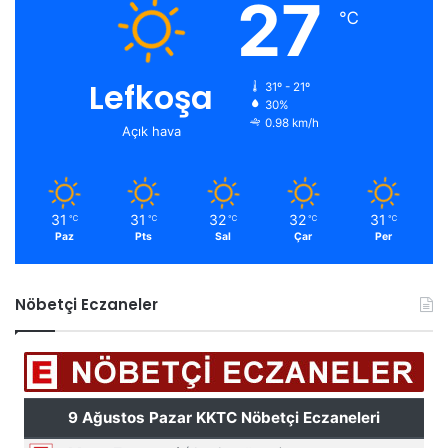
27
℃
Lefkoşa
31º - 21º
30%
0.98 km/h
Açık hava
31
31
32
32
31
℃
℃
℃
℃
℃
Paz
Pts
Sal
Çar
Per
Nöbetçi Eczaneler