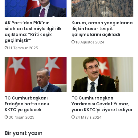
a
e
a
v
ç
r
ı
i
AK Parti’den PKK’nın
Kurum, orman yangınlarına
l
n
silahları teslimiyle ilgili ilk
ilişkin hasar tespit
ı
s
açıklama: “Kritik eşik
çalışmalarını açıkladı
y
geçilmiştir”
o
18 Ağustos 2024
o
n
11 Temmuz 2025
r
u
:
y
A
a
v
k
r
l
u
a
p
ş
a
TC Cumhurbaşkanı
TC Cumhurbaşkanı
ı
Erdoğan hafta sonu
Yardımcısı Cevdet Yılmaz,
Ş
y
KKTC’ye gelecek
yarın KKTC’yi ziyaret ediyor
a
o
m
30 Nisan 2025
24 Mayıs 2024
r
p
.
i
M
Bir yanıt yazın
y
a