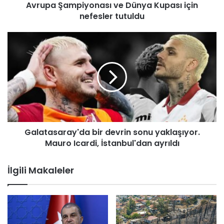
Avrupa Şampiyonası ve Dünya Kupası için
s
i
nefesler tutuldu
b
i
G
r
a
k
l
e
a
z
t
d
a
a
s
h
a
a
r
S
Galatasaray'da bir devrin sonu yaklaşıyor.
a
a
Mauro Icardi, İstanbul'dan ayrıldı
y
k
'
a
d
İlgili Makaleler
r
a
y
b
a
i
'
r
d
d