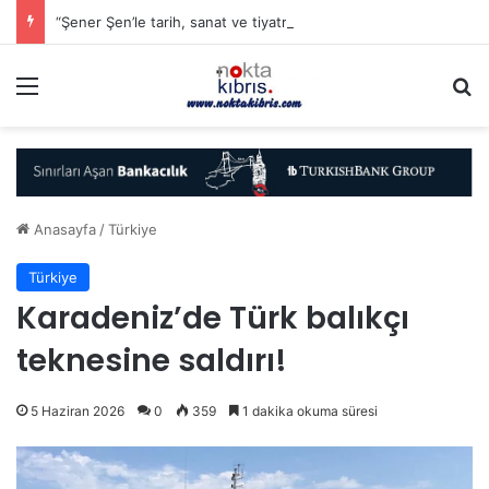
“Şener Şen’le tarih, sanat ve tiyatro aynı sahnede buluşacak”
Menü
A
Anasayfa
/
Türkiye
Türkiye
Karadeniz’de Türk balıkçı
teknesine saldırı!
5 Haziran 2026
0
359
1 dakika okuma süresi