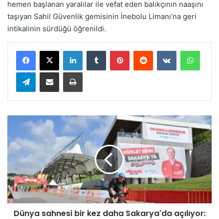
hemen başlanan yaralılar ile vefat eden balıkçının naaşını
taşıyan Sahil Güvenlik gemisinin İnebolu Limanı’na geri
intikalinin sürdüğü öğrenildi.
LinkedIn
Tumblr
Pinterest
Reddit
VKontakte
WhatsApp
Telegram
E-Posta ile paylaş
Yazdır
D
ü
n
y
a
s
a
h
n
Dünya sahnesi bir kez daha Sakarya'da açılıyor:
e