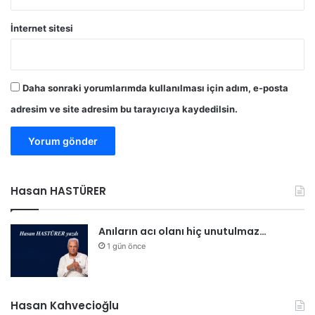
n
n
n
a
İnternet sitesi
e
y
f
r
e
ı
s
l
Daha sonraki yorumlarımda kullanılması için adım, e-posta
l
d
e
adresim ve site adresim bu tarayıcıya kaydedilsin.
ı
r
t
u
t
u
Hasan HASTÜRER
l
d
u
Anıların acı olanı hiç unutulmaz…
1 gün önce
Hasan Kahvecioğlu