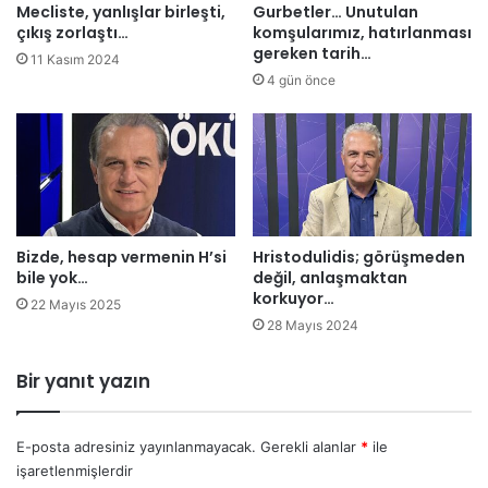
n
Mecliste, yanlışlar birleşti,
Gurbetler… Unutulan
k
çıkış zorlaştı…
komşularımız, hatırlanması
e
gereken tarih…
11 Kasım 2024
n
4 gün önce
,
b
u
g
ü
n
d
Bizde, hesap vermenin H’si
Hristodulidis; görüşmeden
e
bile yok…
değil, anlaşmaktan
K
korkuyor…
o
22 Mayıs 2025
n
28 Mayıs 2024
g
r
Bir yanıt yazın
e
d
e
E-posta adresiniz yayınlanmayacak.
Gerekli alanlar
*
ile
F
işaretlenmişlerdir
i