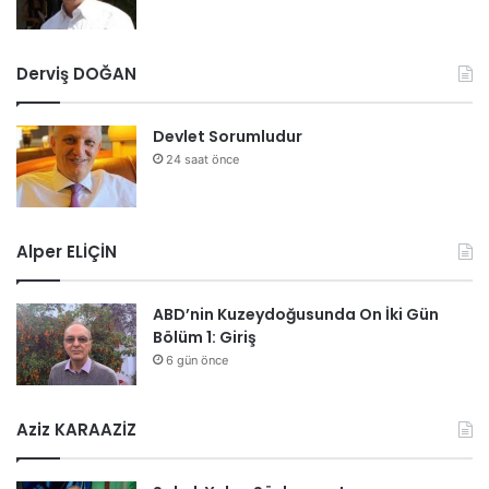
Derviş DOĞAN
Devlet Sorumludur
24 saat önce
Alper ELİÇİN
ABD’nin Kuzeydoğusunda On İki Gün
Bölüm 1: Giriş
6 gün önce
Aziz KARAAZİZ