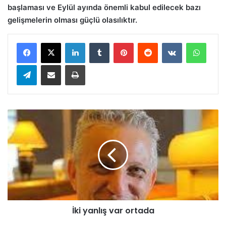
başlaması ve Eylül ayında önemli kabul edilecek bazı
gelişmelerin olması güçlü olasılıktır.
LinkedIn
Tumblr
Pinterest
Reddit
VKontakte
WhatsApp
Telegram
E-Posta ile paylaş
Yazdır
İ
k
i
y
a
n
l
ı
ş
İki yanlış var ortada
v
a