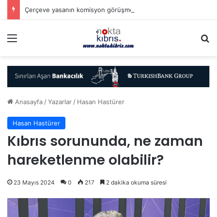
Çerçeve yasanın komisyon görüşmelerinde neler yaşandı?
Menü
A
Anasayfa
/
Yazarlar
/
Hasan Hastürer
Hasan Hastürer
Kıbrıs sorununda, ne zaman
hareketlenme olabilir?
23 Mayıs 2024
0
217
2 dakika okuma süresi