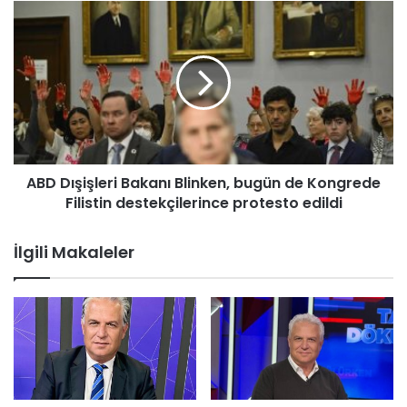
r
A
o
B
r
D
t
D
a
ı
d
ş
a
i
ş
l
ABD Dışişleri Bakanı Blinken, bugün de Kongrede
e
Filistin destekçilerince protesto edildi
r
i
B
İlgili Makaleler
a
k
a
n
ı
B
l
i