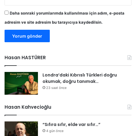
p
r
Daha sonraki yorumlarımda kullanılması için adım, e-posta
o
adresim ve site adresim bu tarayıcıya kaydedilsin.
t
e
s
t
o
e
Hasan HASTÜRER
d
i
l
Londra’daki Kıbrıslı Türkleri doğru
d
okumak, doğru tanımak…
i
23 saat önce
Hasan Kahvecioğlu
“Sıfıra sıfır, elde var sıfır…”
4 gün önce