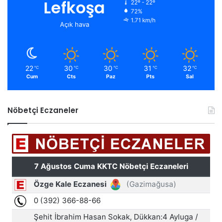
Lefkoşa
22º - 22º
72%
1.71 km/h
Açık hava
22
30
30
31
32
℃
℃
℃
℃
℃
Cum
Cts
Paz
Pts
Sal
Nöbetçi Eczaneler