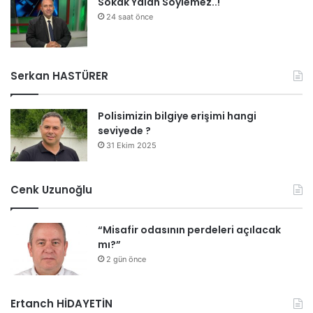
Sokak Yalan Söylemez..!
24 saat önce
Serkan HASTÜRER
Polisimizin bilgiye erişimi hangi
seviyede ?
31 Ekim 2025
Cenk Uzunoğlu
“Misafir odasının perdeleri açılacak
mı?”
2 gün önce
Ertanch HİDAYETİN