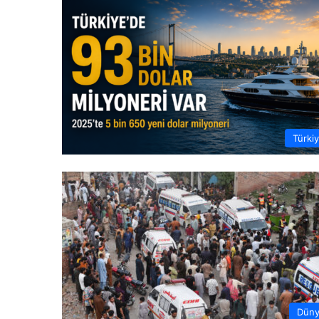
Türki
Dün