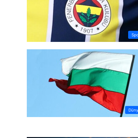
Sp
Dün