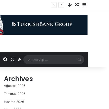
Kayıt Ol
Rastgele Makale
Kenar Bölme
Facebook
X
RSS
Arama
yap
Archives
...
Ağustos 2026
Temmuz 2026
Haziran 2026