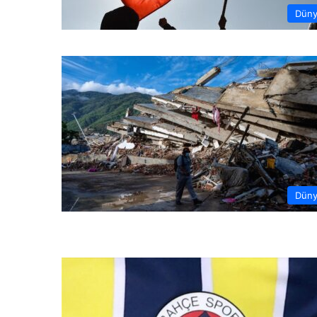
Dün
Dün