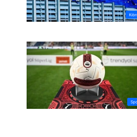
Kıbr
Sp