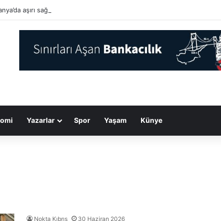
nya’da aşırı sağcı AfD diğer partilerle arayı açıyor…
omi
Yazarlar
Spor
Yaşam
Künye
Nokta Kıbrıs
30 Haziran 2026