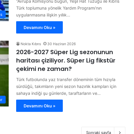
“Avrupa Komisyonu bugün, Yeşil Hat Tüzüğü ile Kıbrıs
Türk toplumuna yönelik Yardım Programı’nın
ıs
uygulanmasına ilişkin yıllık…
Devamını Oku »
Nokta Kıbrıs
30 Haziran 2026
2026-2027 Süper Lig sezonunun
haritası çiziliyor. Süper Lig fikstür
çekimi ne zaman?
Türk futbolunda yaz transfer döneminin tüm hızıyla
sürdüğü, takımların yeni sezon hazırlık kampları için
sahaya indiği şu günlerde, taraftarların ve…
or
Devamını Oku »
Sonraki sayfa