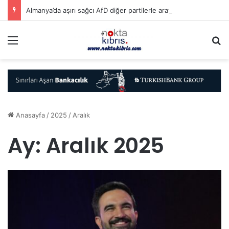
Almanya’da aşırı sağcı AfD diğer partilerle arayı açıyor…
Menü
A
Anasayfa
/
2025
/
Aralık
Ay:
Aralık 2025