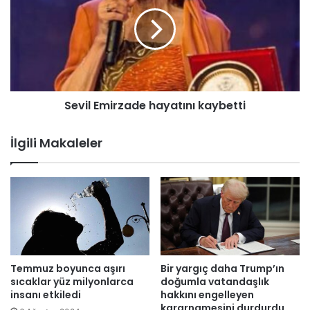
z
v
a
i
n
l
a
E
n
m
b
i
e
r
Sevil Emirzade hayatını kaybetti
l
z
l
a
i
d
İlgili Makaleler
o
e
l
h
d
a
u
y
a
t
ı
n
ı
Temmuz boyunca aşırı
Bir yargıç daha Trump’ın
k
sıcaklar yüz milyonlarca
doğumla vatandaşlık
a
insanı etkiledi
hakkını engelleyen
kararnamesini durdurdu
y