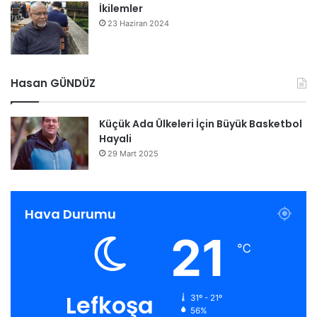
İkilemler
23 Haziran 2024
Hasan GÜNDÜZ
Küçük Ada Ülkeleri İçin Büyük Basketbol
Hayali
29 Mart 2025
Hava Durumu
21
℃
Lefkoşa
31º - 21º
56%