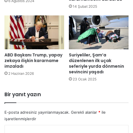
6 Ağustos 2024
b
14 Şubat 2025
e
t
t
i
ABD Başkanı Trump, yapay
Suriyeliler, Şam’a
zekaya ilişkin kararname
düzenlenen ilk uçak
imzaladı
seferiyle yurda dönmenin
sevincini yaşadı
2 Haziran 2026
23 Ocak 2025
Bir yanıt yazın
E-posta adresiniz yayınlanmayacak.
Gerekli alanlar
*
ile
işaretlenmişlerdir
Y