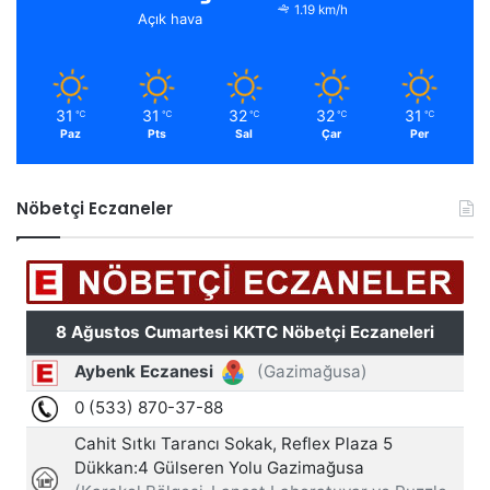
1.19 km/h
Açık hava
31
31
32
32
31
℃
℃
℃
℃
℃
Paz
Pts
Sal
Çar
Per
Nöbetçi Eczaneler