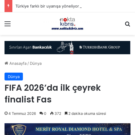
Türkiye farklı bir uyanışa yöneliyor (mu?)
Menü
A
Anasayfa
/
Dünya
Dünya
FIFA 2026’da ilk çeyrek
finalist Fas
4 Temmuz 2026
0
372
2 dakika okuma süresi