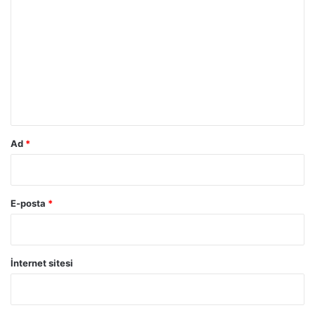
o
r
u
m
*
Ad
*
E-posta
*
İnternet sitesi