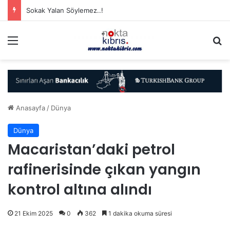
Sokak Yalan Söylemez..!
Menü
A
Anasayfa
/
Dünya
Dünya
Macaristan’daki petrol
rafinerisinde çıkan yangın
kontrol altına alındı
21 Ekim 2025
0
362
1 dakika okuma süresi