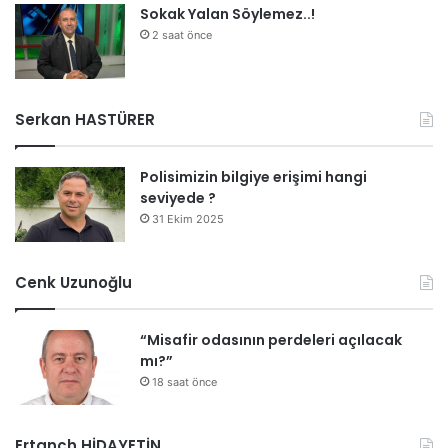
Sokak Yalan Söylemez..!
2 saat önce
Serkan HASTÜRER
Polisimizin bilgiye erişimi hangi
seviyede ?
31 Ekim 2025
Cenk Uzunoğlu
“Misafir odasının perdeleri açılacak
mı?”
18 saat önce
Ertanch HİDAYETİN