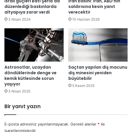
İsrail güçleri Batı Şeria'da
İran basını: İran, ABD’nin
ç
k
düzenlediği baskınlarda
saldırısına kesin yanıt
a
t
altyapıya zarar verdi
verecektir
k
e
3 Nisan 2024
10 Haziran 2026
s
b
i
i
g
r
a
T
r
r
a
u
y
m
l
Astronotlar, uzaydan
Saçtan yapılan diş macunu
p
döndüklerinde denge ve
diş minesini yeniden
a
-
kemik kütlesinde sorun
büyütebilir
y
P
yaşıyor
a
u
5 Kasım 2025
k
3 Nisan 2025
t
a
i
l
n
Bir yanıt yazın
a
z
n
i
d
r
E-posta adresiniz yayınlanmayacak.
Gerekli alanlar
*
ile
ı
v
işaretlenmişlerdir