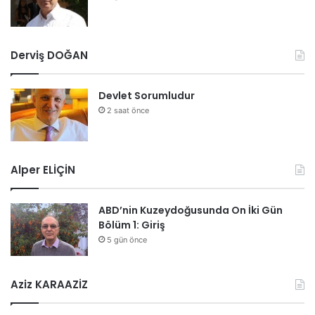
Derviş DOĞAN
Devlet Sorumludur
2 saat önce
Alper ELİÇİN
ABD’nin Kuzeydoğusunda On İki Gün
Bölüm 1: Giriş
5 gün önce
Aziz KARAAZİZ