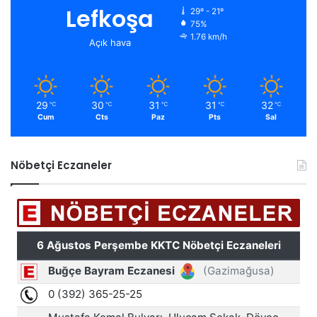
Lefkoşa
29º - 21º
75%
1.76 km/h
Açık hava
29
30
31
31
32
℃
℃
℃
℃
℃
Cum
Cts
Paz
Pts
Sal
Nöbetçi Eczaneler