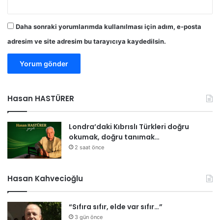
l
a
d
Daha sonraki yorumlarımda kullanılması için adım, e-posta
ı
adresim ve site adresim bu tarayıcıya kaydedilsin.
Hasan HASTÜRER
Londra’daki Kıbrıslı Türkleri doğru
okumak, doğru tanımak…
2 saat önce
Hasan Kahvecioğlu
“Sıfıra sıfır, elde var sıfır…”
3 gün önce