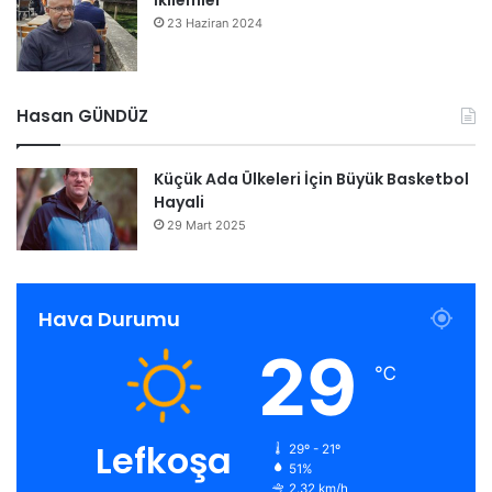
İkilemler
23 Haziran 2024
Hasan GÜNDÜZ
Küçük Ada Ülkeleri İçin Büyük Basketbol
Hayali
29 Mart 2025
Hava Durumu
29
℃
Lefkoşa
29º - 21º
51%
2.32 km/h