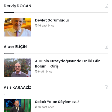
Derviş DOĞAN
Devlet Sorumludur
16 saat önce
Alper ELİÇİN
ABD’nin Kuzeydoğusunda On İki Gün
Bölüm 1: Giriş
6 gün önce
Aziz KARAAZİZ
Sokak Yalan Söylemez..!
16 saat önce