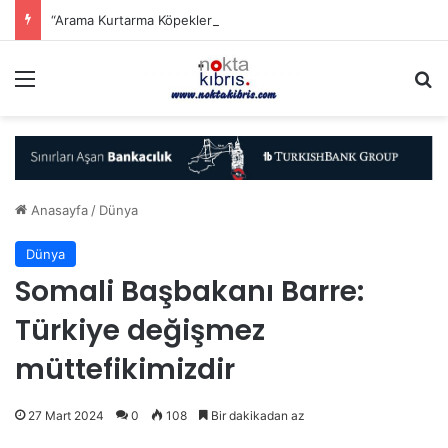
“Arama Kurtarma Köpekleri Çalıştayı” düzenlenecek
Menü
A
Anasayfa
/
Dünya
Dünya
Somali Başbakanı Barre:
Türkiye değişmez
müttefikimizdir
27 Mart 2024
0
108
Bir dakikadan az