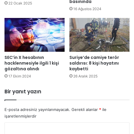
l
basınında
22 Ocak 2025
i
16 Ağustos 2024
ğ
e
s
a
h
i
p
SEC’in X hesabının
Suriye’de camiye terör
ç
hacklenmesiyle ilgili 1 kişi
saldırısı: 8 kişi hayatını
ı
gözaltına alındı
kaybetti
k
m
17 Ekim 2024
26 Aralık 2025
a
y
Bir yanıt yazın
a
d
e
E-posta adresiniz yayınlanmayacak.
Gerekli alanlar
*
ile
v
işaretlenmişlerdir
a
m
Y
e