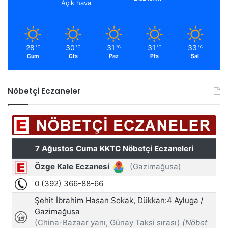
Açık hava
28
30
31
31
33
℃
℃
℃
℃
℃
Cum
Cts
Paz
Pts
Sal
Nöbetçi Eczaneler