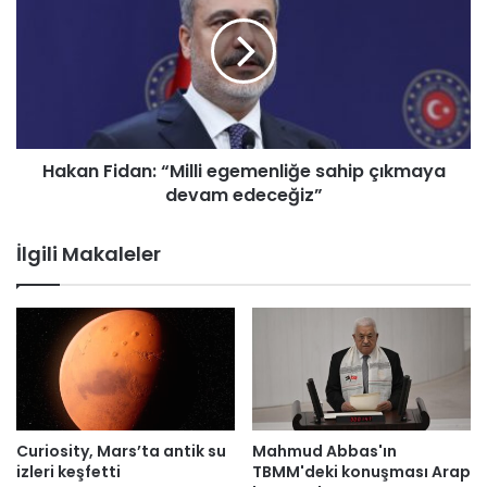
p
k
l
a
a
n
s
F
m
i
a
d
n
a
Hakan Fidan: “Milli egemenliğe sahip çıkmaya
d
n
a
devam edeceğiz”
:
k
“
a
M
İlgili Makaleler
z
i
a
l
n
l
d
i
ı
e
g
e
m
e
Curiosity, Mars’ta antik su
Mahmud Abbas'ın
n
izleri keşfetti
TBMM'deki konuşması Arap