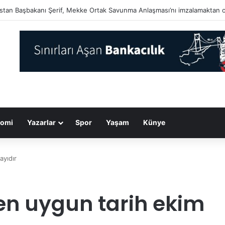
arın acı olanı hiç unutulmaz…
omi
Yazarlar
Spor
Yaşam
Künye
ayıdır
n en uygun tarih ekim