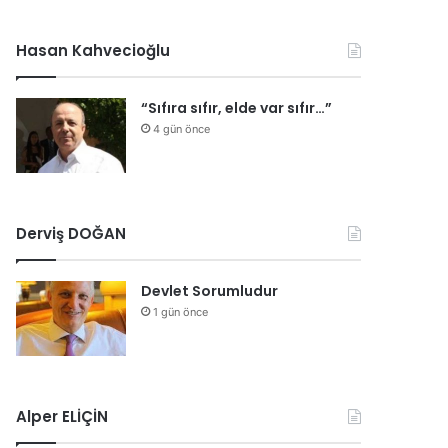
Hasan Kahvecioğlu
“Sıfıra sıfır, elde var sıfır…”
4 gün önce
Derviş DOĞAN
Devlet Sorumludur
1 gün önce
Alper ELİÇİN