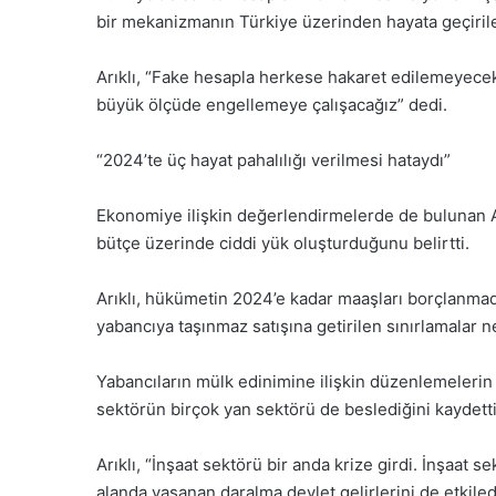
bir mekanizmanın Türkiye üzerinden hayata geçirileb
Arıklı, “Fake hesapla herkese hakaret edilemeyecek
büyük ölçüde engellemeye çalışacağız” dedi.
“2024’te üç hayat pahalılığı verilmesi hataydı”
Ekonomiye ilişkin değerlendirmelerde de bulunan Arı
bütçe üzerinde ciddi yük oluşturduğunu belirtti.
Arıklı, hükümetin 2024’e kadar maaşları borçlanmad
yabancıya taşınmaz satışına getirilen sınırlamalar 
Yabancıların mülk edinimine ilişkin düzenlemelerin i
sektörün birçok yan sektörü de beslediğini kaydetti
Arıklı, “İnşaat sektörü bir anda krize girdi. İnşaat 
alanda yaşanan daralma devlet gelirlerini de etkiled