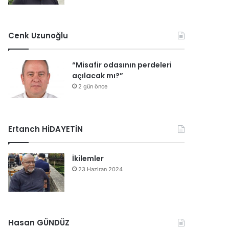
Cenk Uzunoğlu
“Misafir odasının perdeleri
açılacak mı?”
2 gün önce
Ertanch HİDAYETİN
İkilemler
23 Haziran 2024
Hasan GÜNDÜZ