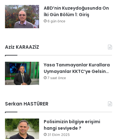
ABD’nin Kuzeydoğusunda On
İki Gün Bölüm 1: Giriş
6 gün önce
Aziz KARAAZİZ
Yasa Tanımayanlar Kurallara
Uymayanlar KKTC’ye Gelsin…
7 saat önce
Serkan HASTÜRER
Polisimizin bilgiye erişimi
hangi seviyede ?
31 Ekim 2025