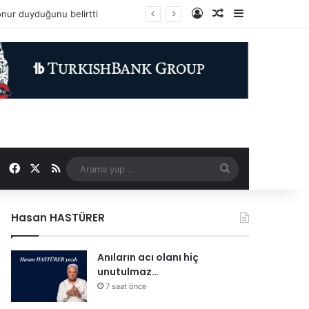
Kayıt Ol
Rastgele Makale
Kenar Bölme
Facebook
X
RSS
Arama
yap
Hasan HASTÜRER
...
Anıların acı olanı hiç
unutulmaz…
7 saat önce