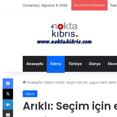
Cumartesi, Ağustos 8 2026
Son Dakika Haberleri
Anıl
Anasayfa
Kıbrıs
Türkiye
Dünya
Ekon
Facebook
Anasayfa
/
Kıbrıs
/
Arıklı: Seçim için en uygun tarih ekim 
X
Kıbrıs
LinkedIn
Arıklı: Seçim içi
E-Posta ile paylaş