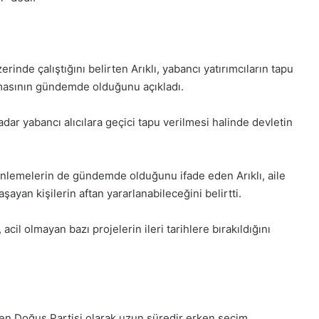
erinde çalıştığını belirten Arıklı, yabancı yatırımcıların tapu
lamasının gündemde olduğunu açıkladı.
dar yabancı alıcılara geçici tapu verilmesi halinde devletin
enlemelerin de gündemde olduğunu ifade eden Arıklı, aile
şayan kişilerin aftan yararlanabileceğini belirtti.
 acil olmayan bazı projelerin ileri tarihlere bırakıldığını
den Doğuş Partisi olarak uzun süredir erken seçim