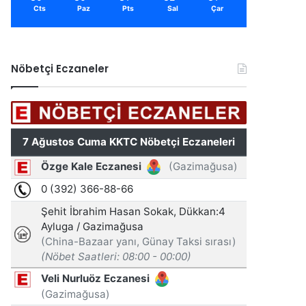
Cts
Paz
Pts
Sal
Çar
Nöbetçi Eczaneler