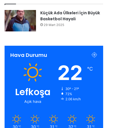
Küçük Ada Ülkeleri İçin Büyük
Basketbol Hayali
29 Mart 2025
Hava Durumu
22
℃
Lefkoşa
30º - 21º
72%
2.06 km/h
Açık hava
30
30
31
32
31
℃
℃
℃
℃
℃