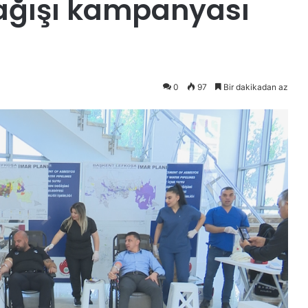
 bağışı kampanyası
0
97
Bir dakikadan az