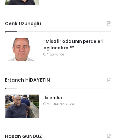
Cenk Uzunoğlu
“Misafir odasının perdeleri
açılacak mı?”
1 gün önce
Ertanch HİDAYETİN
İkilemler
23 Haziran 2024
Hasan GÜNDÜZ