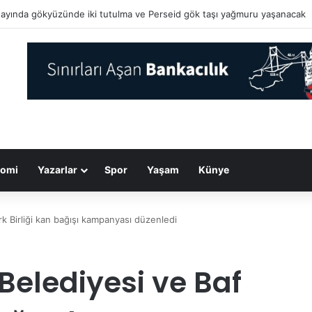
’da okullara yapay zeka ile kopyaya karşı sözlü savunma şartı getirildi
omi
Yazarlar
Spor
Yaşam
Künye
k Birliği kan bağışı kampanyası düzenledi
Belediyesi ve Baf