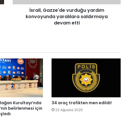
a
İsrail, Gazze'de vurduğu yardım
z
konvoyunda yaralılara saldırmaya
z
e
devam etti
'
d
e
v
u
r
d
u
ğ
u
y
a
r
lağan Kurultayı’nda
34 araç trafikten men edildi!
d
’nin belirlenmesi için
23 Ağustos 2025
ı
aşladı
m
k