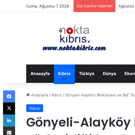
Cuma, Ağustos 7 2026
Son Dakika Haberleri
Danimarka
Anasayfa
Kıbrıs
Türkiye
Dünya
Ekon
Facebook
Anasayfa
/
Kıbrıs
/
Gönyeli-Alayköy Belediyesi ve Baf Tür
X
Kıbrıs
LinkedIn
Gönyeli-Alayköy 
E-Posta ile paylaş