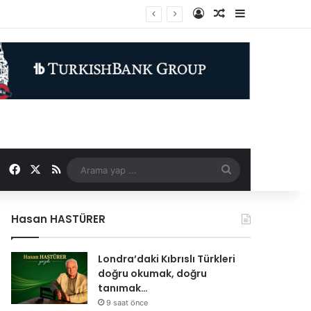
Kayıt Ol
Rastgele Makale
Kenar Bölme
Facebook
X
RSS
Arama
yap
Hasan HASTÜRER
...
Londra’daki Kıbrıslı Türkleri
doğru okumak, doğru
tanımak…
9 saat önce