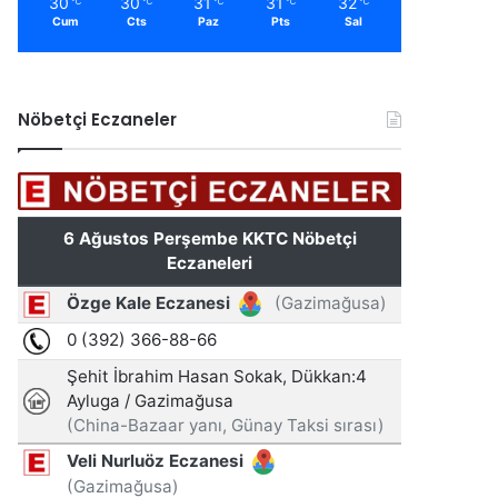
30
30
31
31
32
℃
℃
℃
℃
℃
Cum
Cts
Paz
Pts
Sal
Nöbetçi Eczaneler