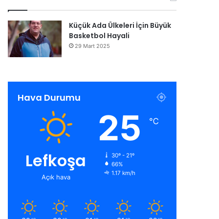
Küçük Ada Ülkeleri İçin Büyük
Basketbol Hayali
29 Mart 2025
Hava Durumu
25
℃
Lefkoşa
30º - 21º
66%
1.17 km/h
Açık hava