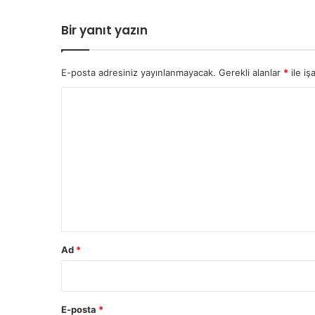
n
m
Bir yanıt yazın
a
z
M
E-posta adresiniz yayınlanmayacak.
Gerekli alanlar
*
ile iş
a
l
Y
K
o
o
m
r
i
u
s
y
m
o
*
n
u
Ç
Ad
*
a
l
ı
ş
E-posta
*
t