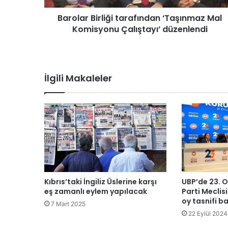
i
Barolar Birliği tarafından ‘Taşınmaz Mal
r
Komisyonu Çalıştayı’ düzenlendi
l
i
ğ
i
t
İlgili Makaleler
a
r
a
f
ı
n
d
a
n
‘
Kıbrıs’taki İngiliz Üslerine karşı
UBP’de 23. O
T
eş zamanlı eylem yapılacak
Parti Meclisi
a
oy tasnifi b
7 Mart 2025
ş
22 Eylül 2024
ı