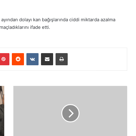
ayından dolayı kan bağışlarında ciddi miktarda azalma
çladıklarını ifade etti.
Pinterest
Reddit
VKontakte
E-Posta ile paylaş
Yazdır
İ
s
r
a
i
l
,
G