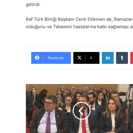
getirdi.
Baf Türk Birliği Başkanı Cenk Dökmen de, Ramazan 
olduğunu ve Talasemi hastalarına katkı sağlamayı ama
LinkedIn
Tumblr
Facebook
X
B
a
r
o
l
a
r
B