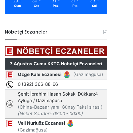
29
30
31
31
33
℃
℃
℃
℃
℃
Cum
Cts
Paz
Pts
Sal
Nöbetçi Eczaneler