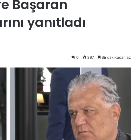
ve Başaran
ını yanıtladı
0
397
Bir dakikadan az