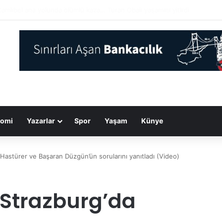
anı Trump, doğumla vatandaşlığa yönelik kısıtlamaları genişleten kararn
omi
Yazarlar
Spor
Yaşam
Künye
 Hastürer ve Başaran Düzgün’ün sorularını yanıtladı (Video)
, Strazburg’da