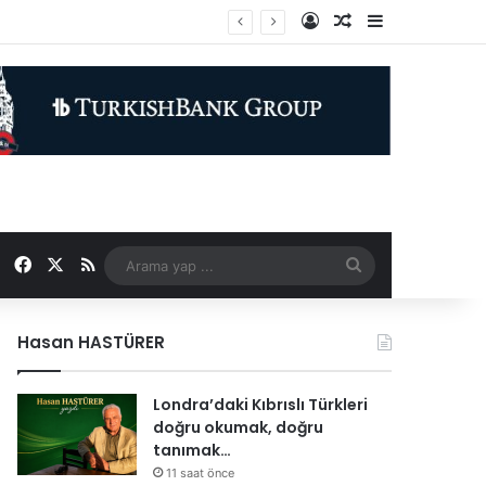
Kayıt Ol
Rastgele Makale
Kenar Bölme
ameler imzaladı
Facebook
X
RSS
Arama
yap
Hasan HASTÜRER
...
Londra’daki Kıbrıslı Türkleri
doğru okumak, doğru
tanımak…
11 saat önce