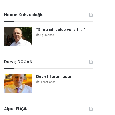
Hasan Kahvecioğlu
“Sıfıra sıfır, elde var sıfır…”
3 gün önce
Derviş DOĞAN
Devlet Sorumludur
11 saat önce
Alper ELİÇİN