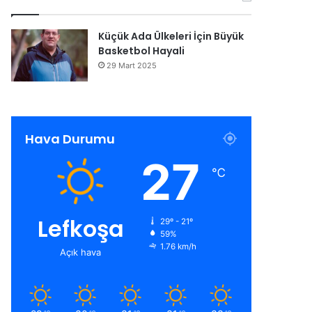
Küçük Ada Ülkeleri İçin Büyük
Basketbol Hayali
29 Mart 2025
Hava Durumu
27
℃
Lefkoşa
29º - 21º
59%
1.76 km/h
Açık hava