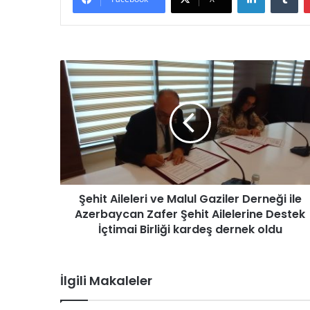
Ş
e
h
i
t
A
i
l
e
Şehit Aileleri ve Malul Gaziler Derneği ile
l
Azerbaycan Zafer Şehit Ailelerine Destek
e
r
İçtimai Birliği kardeş dernek oldu
i
v
e
İlgili Makaleler
M
a