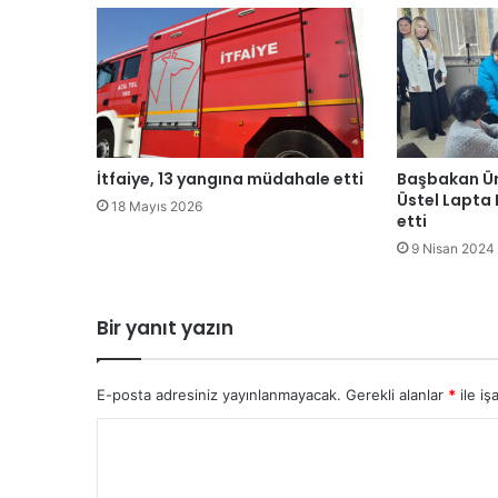
l
u
l
G
a
z
i
l
İtfaiye, 13 yangına müdahale etti
Başbakan Üna
e
Üstel Lapta 
18 Mayıs 2026
r
etti
D
9 Nisan 2024
e
r
n
Bir yanıt yazın
e
ğ
i
E-posta adresiniz yayınlanmayacak.
Gerekli alanlar
*
ile iş
i
l
Y
e
o
A
z