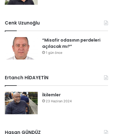
Cenk Uzunoğlu
“Misafir odasının perdeleri
açılacak mı?”
1 gün önce
Ertanch HİDAYETİN
İkilemler
23 Haziran 2024
Hasan GÜNDÜZ