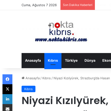
Cuma, Ağustos 7 2026
Son Dakika Haberleri
ABD Başk
Anasayfa
Kıbrıs
Türkiye
Dünya
Ekon
Facebook
Anasayfa
/
Kıbrıs
/
Niyazi Kızılyürek, Strazburg’da Hasan
X
Kıbrıs
LinkedIn
Niyazi Kızılyürek
E-Posta ile paylaş