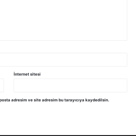
ş
i
ö
l
d
ü
İnternet sitesi
posta adresim ve site adresim bu tarayıcıya kaydedilsin.