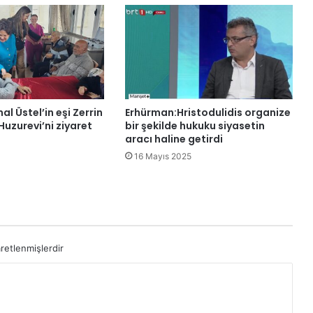
i
n
a
d
a
ç
ı
k
l Üstel’in eşi Zerrin
Erhürman:Hristodulidis organize
a
Huzurevi’ni ziyaret
bir şekilde hukuku siyasetin
n
aracı haline getirdi
y
16 Mayıs 2025
a
n
g
ı
n
d
aretlenmişlerdir
a
1
4
k
i