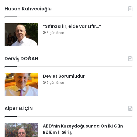
Hasan Kahvecioğlu
“Sıfıra sıfır, elde var sıfır…”
5 gün önce
Derviş DOĞAN
Devlet Sorumludur
2 gün önce
Alper ELİÇİN
ABD’nin Kuzeydoğusunda On İki Gün
Bölüm 1: Giriş