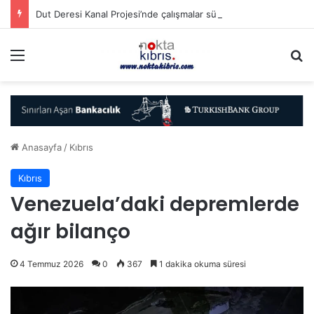
Dut Deresi Kanal Projesi’nde çalışmalar sürüyor
Menü
A
Anasayfa
/
Kıbrıs
Kıbrıs
Venezuela’daki depremlerde
ağır bilanço
4 Temmuz 2026
0
367
1 dakika okuma süresi