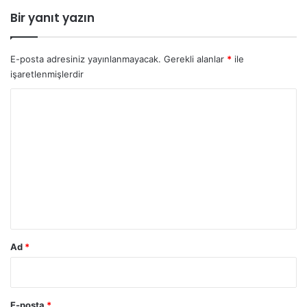
n
Bir yanıt yazın
ı
l
a
E-posta adresiniz yayınlanmayacak.
Gerekli alanlar
*
ile
r
işaretlenmişlerdir
B
ö
Y
l
o
ü
m
r
I
u
I
m
I
*
Ad
*
E-posta
*