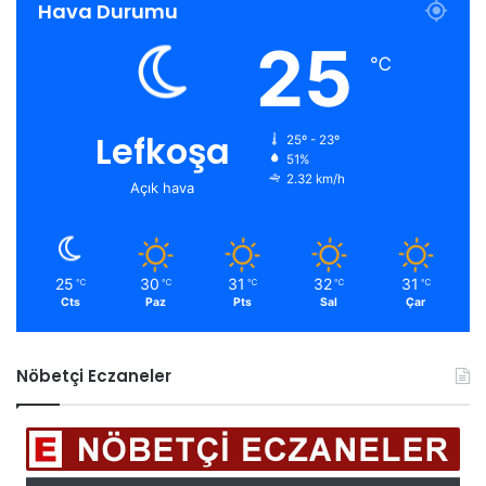
Hava Durumu
25
℃
Lefkoşa
25º - 23º
51%
2.32 km/h
Açık hava
25
30
31
32
31
℃
℃
℃
℃
℃
Cts
Paz
Pts
Sal
Çar
Nöbetçi Eczaneler