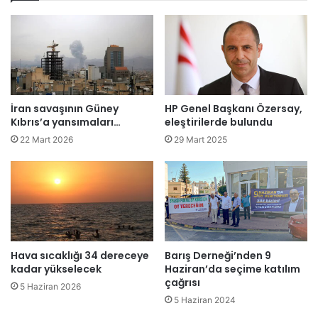
s
ğ
t
ı
F
m
a
ı
s
z
v
e
İran savaşının Güney
HP Genel Başkanı Özersay,
M
Kıbrıs’a yansımaları…
eleştirilerde bulundu
a
22 Mart 2026
29 Mart 2025
h
a
l
l
e
m
i
z
Hava sıcaklığı 34 dereceye
Barış Derneği’nden 9
kadar yükselecek
Haziran’da seçime katılım
d
çağrısı
e
5 Haziran 2026
n
5 Haziran 2024
A