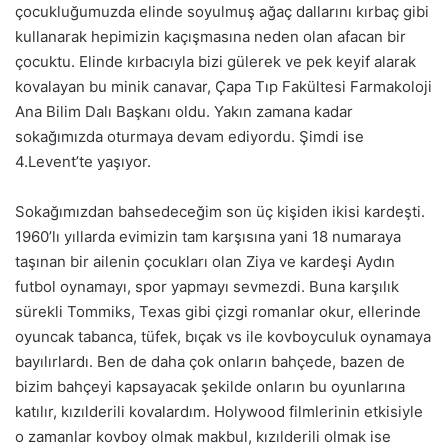
çocukluğumuzda elinde soyulmuş ağaç dallarını kırbaç gibi
kullanarak hepimizin kaçışmasına neden olan afacan bir
çocuktu. Elinde kırbacıyla bizi gülerek ve pek keyif alarak
kovalayan bu minik canavar, Çapa Tıp Fakültesi Farmakoloji
Ana Bilim Dalı Başkanı oldu. Yakın zamana kadar
sokağımızda oturmaya devam ediyordu. Şimdi ise
4.Levent’te yaşıyor.
Sokağımızdan bahsedeceğim son üç kişiden ikisi kardeşti.
1960’lı yıllarda evimizin tam karşısına yani 18 numaraya
taşınan bir ailenin çocukları olan Ziya ve kardeşi Aydın
futbol oynamayı, spor yapmayı sevmezdi. Buna karşılık
sürekli Tommiks, Texas gibi çizgi romanlar okur, ellerinde
oyuncak tabanca, tüfek, bıçak vs ile kovboyculuk oynamaya
bayılırlardı. Ben de daha çok onların bahçede, bazen de
bizim bahçeyi kapsayacak şekilde onların bu oyunlarına
katılır, kızılderili kovalardım. Holywood filmlerinin etkisiyle
o zamanlar kovboy olmak makbul, kızılderili olmak ise