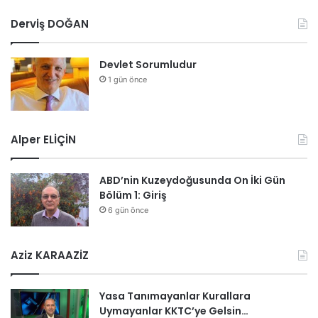
Derviş DOĞAN
Devlet Sorumludur
1 gün önce
Alper ELİÇİN
ABD’nin Kuzeydoğusunda On İki Gün
Bölüm 1: Giriş
6 gün önce
Aziz KARAAZİZ
Yasa Tanımayanlar Kurallara
Uymayanlar KKTC’ye Gelsin…