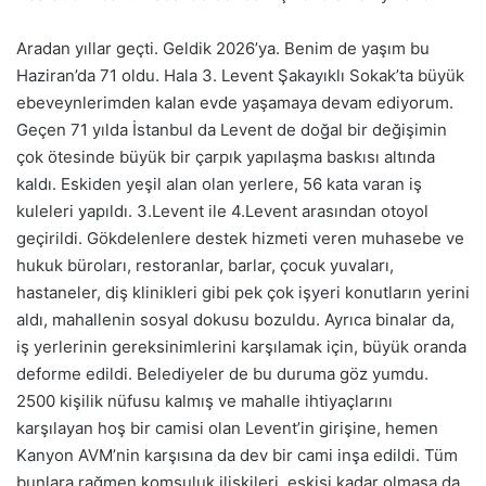
Aradan yıllar geçti. Geldik 2026’ya. Benim de yaşım bu
Haziran’da 71 oldu. Hala 3. Levent Şakayıklı Sokak’ta büyük
ebeveynlerimden kalan evde yaşamaya devam ediyorum.
Geçen 71 yılda İstanbul da Levent de doğal bir değişimin
çok ötesinde büyük bir çarpık yapılaşma baskısı altında
kaldı. Eskiden yeşil alan olan yerlere, 56 kata varan iş
kuleleri yapıldı. 3.Levent ile 4.Levent arasından otoyol
geçirildi. Gökdelenlere destek hizmeti veren muhasebe ve
hukuk büroları, restoranlar, barlar, çocuk yuvaları,
hastaneler, diş klinikleri gibi pek çok işyeri konutların yerini
aldı, mahallenin sosyal dokusu bozuldu. Ayrıca binalar da,
iş yerlerinin gereksinimlerini karşılamak için, büyük oranda
deforme edildi. Belediyeler de bu duruma göz yumdu.
2500 kişilik nüfusu kalmış ve mahalle ihtiyaçlarını
karşılayan hoş bir camisi olan Levent’in girişine, hemen
Kanyon AVM’nin karşısına da dev bir cami inşa edildi. Tüm
bunlara rağmen komşuluk ilişkileri, eskisi kadar olmasa da,