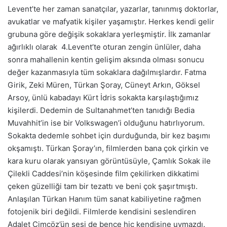
Levent’te her zaman sanatçılar, yazarlar, tanınmış doktorlar,
avukatlar ve mafyatik kişiler yaşamıştır. Herkes kendi gelir
grubuna göre değişik sokaklara yerleşmiştir. İlk zamanlar
ağırlıklı olarak 4.Levent’te oturan zengin ünlüler, daha
sonra mahallenin kentin gelişim aksında olması sonucu
değer kazanmasıyla tüm sokaklara dağılmışlardır. Fatma
Girik, Zeki Müren, Türkan Şoray, Cüneyt Arkın, Göksel
Arsoy, ünlü kabadayı Kürt İdris sokakta karşılaştığımız
kişilerdi. Dedemin de Sultanahmet’ten tanıdığı Bedia
Muvahhit’in ise bir Volkswagen’i olduğunu hatırlıyorum.
Sokakta dedemle sohbet için durduğunda, bir kez başımı
okşamıştı. Türkan Şoray’ın, filmlerden bana çok çirkin ve
kara kuru olarak yansıyan görüntüsüyle, Çamlık Sokak ile
Çilekli Caddesi’nin köşesinde film çekilirken dikkatimi
çeken güzelliği tam bir tezattı ve beni çok şaşırtmıştı.
Anlaşılan Türkan Hanım tüm sanat kabiliyetine rağmen
fotojenik biri değildi. Filmlerde kendisini seslendiren
Adalet Cimcöz’ün sesi de bence hiç kendisine uymazdı.