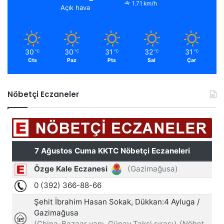
1.71 km/h
Açık hava
30
30
31
32
31
℃
℃
℃
℃
℃
Cts
Paz
Pts
Sal
Çar
Nöbetçi Eczaneler