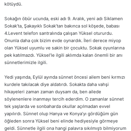
kötüydü.
Sokağın öbür ucunda, eski adı 9. Aralık, yeni adı Siklamen
Sokak’ta, Şakayıklı Sokak’tan bakınca sol köşede, babası
4.Levent telefon santralında çalışan Yüksel otururdu.
Onunla daha çok bizim evde oynardık. İleri derece miyop
olan Yüksel uyumlu ve sakin bir çocuktu. Sokak oyunlarına
pek katılmazdı. Yüksel’le ilgili aklımda kalan önemli bir anı
sünnetlerimizle ilgili.
Yedi yaşında, Eylül ayında sünnet öncesi ailem beni kırmızı
kurdele takılacak diye aldatırdı. Sokakta daha vahşi
hikayeleri zaman zaman duysam da, ben ailede
söylenenlere inanmayı tercih ederdim. O zamanlar sünnet
tek yaşlarda ve sonbaharda okullar açılmadan evvel
yapılırdı. Sünnet olup Hanya ve Konya’yı gördüğüm gün
öğleden sonra Yüksel beni elinde hediyesiyle görmeye
geldi. Sünnetle ilgili ona hangi palavra sıkılmıştı bilmiyorum