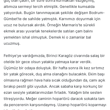
güç olan çadırı, bir süre sonra kurmaktan vazgeçmiş,
altımıza sermeyi tercih etmiştik. Genellikle kumsalda
yatıyorduk. Bugün tanınmayacak şekilde değişen Bodrum-
Gümbet’te de sahilde yatmıştık. Karnımızı doyurmak için
ucuz ne bulursak alırdık. Örneğin Marmaris’te sürekli
ekmek arası yuvarlak tenekelerde satılan çam balını
yemekten ishal olmuştuk. Demek ki o zamanlar bal
ucuzmuş.
Fethiye’ye vardığımızda, Birinci Karagöz civarında salaş bir
otelde bir gece olsun yatakta yatmaya karar verdik.
Üçümüz bir odaya doluştuk. Bir hafta sonra ilk kez sırtımız
bir yatak görecek, duş alma olanağını bulacaktık. Ekim başı
olmasına rağmen hava hala sıcak olduğundan da, camı açık
bırakıp pestil gibi uyuduk. Ancak sabaha karşı korkunç bir
ezan sesiyle yataklarımızdan fırladık. Yatağım bile sesten
titreşiyordu. Meğer caminin hoparlörü daracık sokakta tam
da pencerenin karşısındaymış. Uzanıp hoparlörü koparmayı