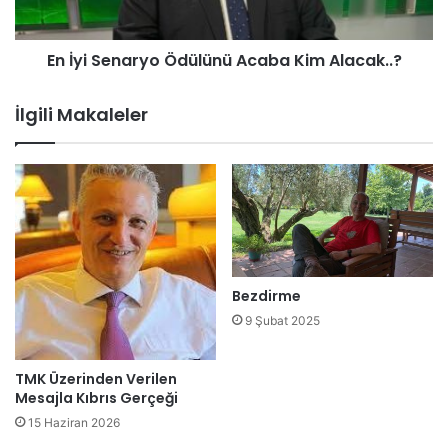
e
n
m
a
En İyi Senaryo Ödülünü Acaba Kim Alacak..?
l
r
e
y
r
o
İlgili Makaleler
d
Ö
e
d
a
ü
ğ
l
ı
ü
r
n
b
ü
i
A
l
c
Bezdirme
a
a
9 Şubat 2025
n
b
ç
a
o
K
TMK Üzerinden Verilen
i
Mesajla Kıbrıs Gerçeği
m
15 Haziran 2026
A