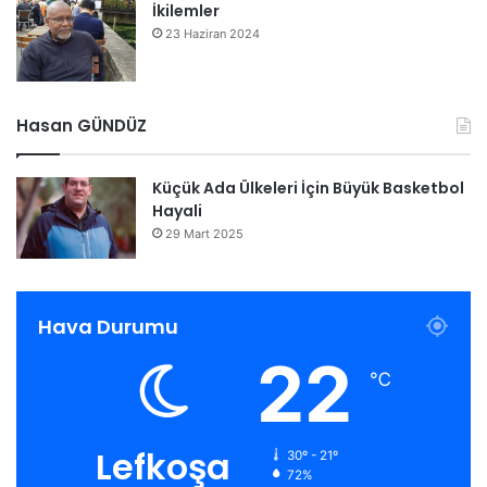
İkilemler
23 Haziran 2024
Hasan GÜNDÜZ
Küçük Ada Ülkeleri İçin Büyük Basketbol
Hayali
29 Mart 2025
Hava Durumu
22
℃
Lefkoşa
30º - 21º
72%