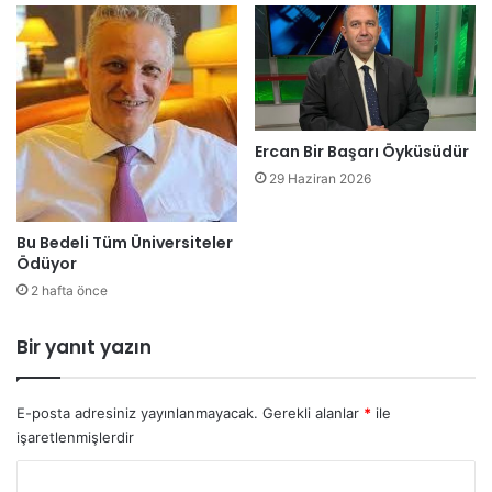
l
a
c
a
k
.
Ercan Bir Başarı Öyküsüdür
.
?
29 Haziran 2026
Bu Bedeli Tüm Üniversiteler
Ödüyor
2 hafta önce
Bir yanıt yazın
E-posta adresiniz yayınlanmayacak.
Gerekli alanlar
*
ile
işaretlenmişlerdir
Y