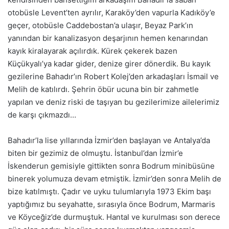
otobüsle Levent’ten ayrılır, Karaköy’den vapurla Kadıköy’e
geçer, otobüsle Caddebostan’a ulaşır, Beyaz Park’ın
yanından bir kanalizasyon deşarjının hemen kenarından
kayık kiralayarak açılırdık. Kürek çekerek bazen
Küçükyalı’ya kadar gider, denize girer dönerdik. Bu kayık
gezilerine Bahadır’ın Robert Kolej’den arkadaşları İsmail ve
Melih de katılırdı. Şehrin öbür ucuna bin bir zahmetle
yapılan ve deniz riski de taşıyan bu gezilerimize ailelerimiz
de karşı çıkmazdı…
Bahadır’la lise yıllarında İzmir’den başlayan ve Antalya’da
biten bir gezimiz de olmuştu. İstanbul’dan İzmir’e
İskenderun gemisiyle gittikten sonra Bodrum minibüsüne
binerek yolumuza devam etmiştik. İzmir’den sonra Melih de
bize katılmıştı. Çadır ve uyku tulumlarıyla 1973 Ekim başı
yaptığımız bu seyahatte, sırasıyla önce Bodrum, Marmaris
ve Köyceğiz’de durmuştuk. Hantal ve kurulması son derece