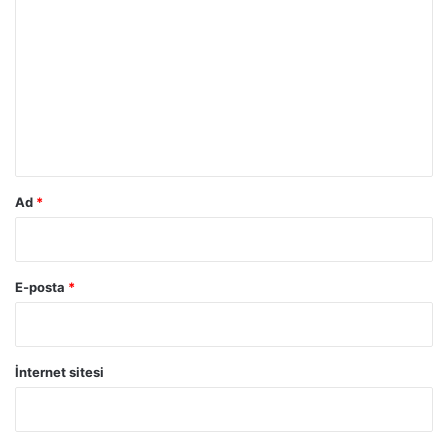
o
r
u
m
*
Ad
*
E-posta
*
İnternet sitesi