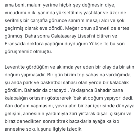
ama beni, malum yerime hiçbir şey değmesin diye,
vücudumun iki yanında yükseltilmiş yastıklar ve üzerine
serilmiş bir çarşafla görünce sanırım mesajı aldı ve şok
geçirmiş olarak eve döndü. Meğer onun sünneti de ertesi
günmüş. Daha sonra Galatasaray Lisesi’ni bitiren ve
Fransa’da doktora yaptığını duyduğum Yüksel’le bu son
görüşmemiz olmuştu.
Levent’te gördüğüm ve aklımda yer eden bir olay da bir atın
doğum yapmasıdır. Bir gün bizim top sahasına vardığımda,
şu anda park ve basketbol sahası olan yerde bir kalabalık
gördüm. Bahadır da oradaydı. Yaklaşınca Bahadır bana
kalabalığın ortasını göstererek ‘bak at doğum yapıyor’ dedi.
Atın doğum yapmasını, yavru atın bir zar içerisinde dünyaya
gelişini, annesinin yardımıyla zarı yırtarak dışarı çıkışını ve
biraz denedikten sonra titrek bacaklarla ayağa kalkıp
annesine sokuluşunu ilgiyle izledik.