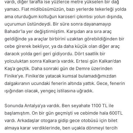
vardı, diğer tarafta ise yüzlerce metre yükselen bir dağ
yamacı. Fiat midibüsümüzün, bazı yerlerde tekerleği yolda
ama oturduğum koltuğun karoseri çıkıntısı yolun dışında,
uçurumun üstündeydi. Bir süre sonra dayanamayıp
Bahadır’la yer değiştirmiştim. Karşıdan ara sıra araç
geldiğinde ya araçlar birbirini uzaktan görebildiğinden bir
cebe girerek bekliyor, ya da daha küçük olan diğer araç
daracık yolda geri geri gidiyordu. Dört saatlik bir
yolculuktan sonra Kalkan’a vardık. Ertesi gün Kalkan’dan
Kaş’a geçtik. Daha sonraki gün de Demre üzerinden
Finike’ye. Finike’de yatacak kumsal bulamadığımızdan
dalgakıranın ucundaki fenerin altında yattık. Gece, fenerin
ışığından olacak, yengeç istilasına uğradık.
Sonunda Antalya’ya vardık. Ben seyahate 1100 TL ile
başlamıştım. On bir gün geçmişti ve cebimde hala 600TL
vardı. Arkadaşlar otogara gidip gece otobüsü için bilet
almaya karar verdiklerinde, ben uçakla dönmeyi tercih