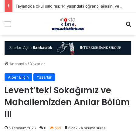
Tayland’da okul saldırısı: 14 yaşındaki öğrenci ailesini ve öğretmenlerini öldürdü…
Menü
A
Anasayfa
/
Yazarlar
Alper Eliçin
Yazarlar
Levent’teki Sokağımız ve
Mahallemizden Anılar Bölüm
III
5 Temmuz 2026
0
569
6 dakika okuma süresi