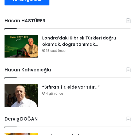
Hasan HASTÜRER
Londra’daki Kıbrıslı Türkleri doğru
okumak, doğru tanımak…
15 saat önce
Hasan Kahvecioğlu
“Sıfıra sıfır, elde var sıfır…”
4 gün önce
Derviş DOĞAN