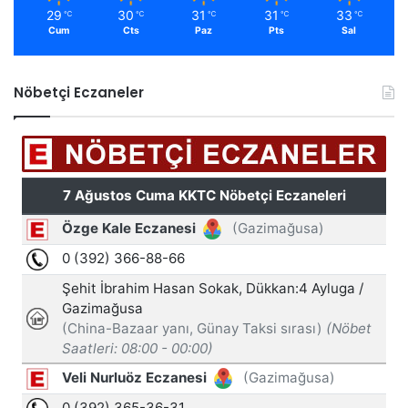
29
30
31
31
33
℃
℃
℃
℃
℃
Cum
Cts
Paz
Pts
Sal
Nöbetçi Eczaneler