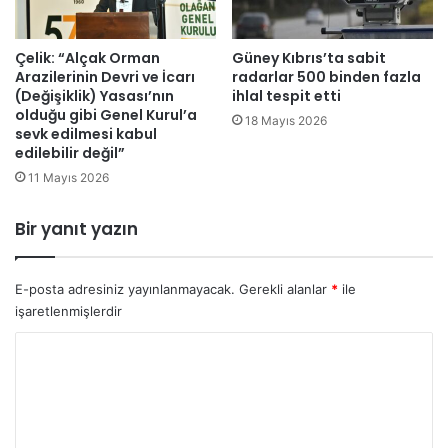
,
A
B
Çelik: “Alçak Orman
Güney Kıbrıs’ta sabit
Arazilerinin Devri ve İcarı
radarlar 500 binden fazla
D
(Değişiklik) Yasası’nın
ihlal tespit etti
v
olduğu gibi Genel Kurul’a
e
18 Mayıs 2026
sevk edilmesi kabul
B
edilebilir değil”
a
11 Mayıs 2026
t
ı
i
Bir yanıt yazın
ç
i
n
E-posta adresiniz yayınlanmayacak.
Gerekli alanlar
*
ile
u
işaretlenmişlerdir
t
Y
a
n
o
ç
r
k
a
u