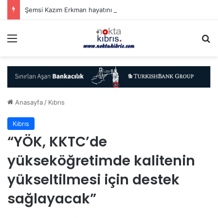
Şemsi Kazım Erkman hayatını kaybetti
Menü
A
Anasayfa
/
Kıbrıs
Kıbrıs
“YÖK, KKTC’de
yükseköğretimde kalitenin
yükseltilmesi için destek
sağlayacak”