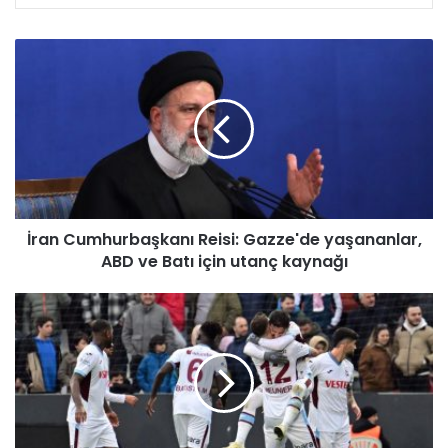
İ
r
a
n
C
u
m
h
u
İran Cumhurbaşkanı Reisi: Gazze'de yaşananlar,
r
ABD ve Batı için utanç kaynağı
b
a
ş
T
k
r
a
a
n
b
ı
z
R
o
e
n
i