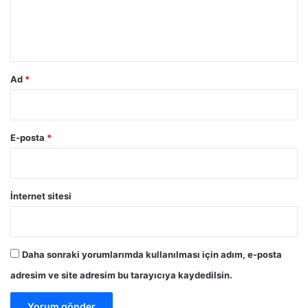
y
m
n
a
*
ğ
ı
Ad
*
E-posta
*
İnternet sitesi
Daha sonraki yorumlarımda kullanılması için adım, e-posta
adresim ve site adresim bu tarayıcıya kaydedilsin.