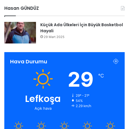
Hasan GÜNDÜZ
Küçük Ada Ülkeleri İçin Büyük Basketbol
Hayali
29 Mart 2025
Hava Durumu
29
℃
Lefkoşa
29º - 21º
54%
2.29 km/h
Açık hava