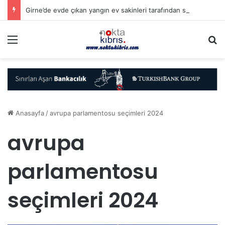
Girne’de evde çıkan yangın ev sakinleri tarafından söndürüldü
Menü
A
Anasayfa
/
avrupa parlamentosu seçimleri 2024
avrupa
parlamentosu
seçimleri 2024