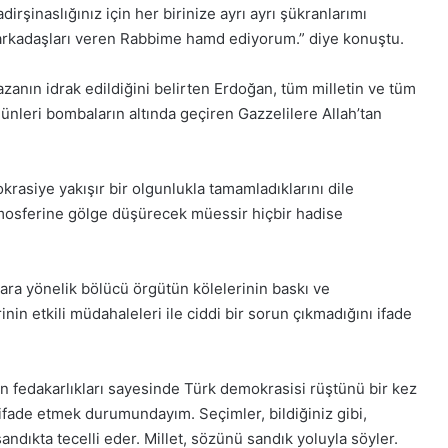
irşinaslığınız için her birinize ayrı ayrı şükranlarımı
arkadaşları veren Rabbime hamd ediyorum.” diye konuştu.
azanın idrak edildiğini belirten Erdoğan, tüm milletin ve tüm
nleri bombaların altında geçiren Gazzelilere Allah’tan
rasiye yakışır bir olgunlukla tamamladıklarını dile
tmosferine gölge düşürecek müessir hiçbir hadise
a yönelik bölücü örgütün kölelerinin baskı ve
nin etkili müdahaleleri ile ciddi bir sorun çıkmadığını ifade
n fedakarlıkları sayesinde Türk demokrasisi rüştünü bir kez
ifade etmek durumundayım. Seçimler, bildiğiniz gibi,
sandıkta tecelli eder. Millet, sözünü sandık yoluyla söyler.