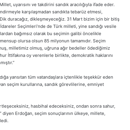
Millet, uyarısını ve takdirini sandık aracılığıyla ifade eder.
nlendirmeyle karşılaşmadan sandıkta tebarüz etmesi,
Dik duracağız, dikleşmeyeceğiz. 31 Mart bizim için bir bitiş
İdareler Seçimleri’nde de Türk milleti, yine sandığı vesile
uçlardan bağımsız olarak bu seçimin galibi öncelikle
şe mensup olursa olsun 85 milyonun tamamıdır. Seçim
ş, milletimiz olmuş, uğruna ağır bedeller ödediğimiz
İttifakına oy verenlerle birlikte, demokratik haklarını
ıştır.”
ndığa yansıtan tüm vatandaşlara içtenlikle teşekkür eden
an seçim kurullarına, sandık görevlilerine, emniyet
rtleşeceksiniz, hasbihal edeceksiniz, ondan sonra sahur,
z.” diyen Erdoğan, seçim sonuçlarının ülkeye, millete,
ledi.