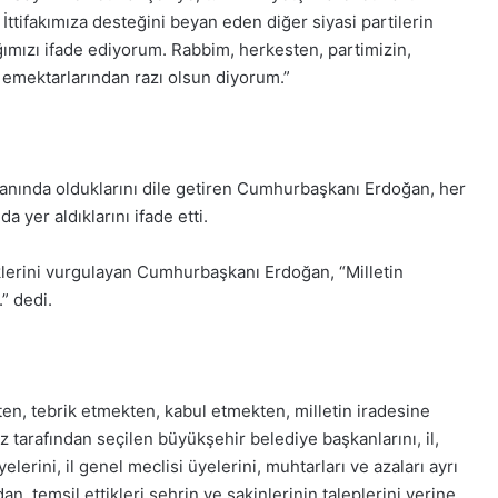
ttifakımıza desteğini beyan eden diğer siyasi partilerin
ımızı ifade ediyorum. Rabbim, herkesten, partimizin,
 emektarlarından razı olsun diyorum.”
nında olduklarını dile getiren Cumhurbaşkanı Erdoğan, her
 yer aldıklarını ifade etti.
lerini vurgulayan Cumhurbaşkanı Erdoğan, “Milletin
” dedi.
ten, tebrik etmekten, kabul etmekten, milletin iradesine
tarafından seçilen büyükşehir belediye başkanlarını, il,
lerini, il genel meclisi üyelerini, muhtarları ve azaları ayrı
n, temsil ettikleri şehrin ve sakinlerinin taleplerini yerine