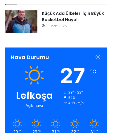
Küçük Ada Ülkeleri İçin Büyük
Basketbol Hayali
29 Mart 2025
Hava Durumu
27
℃
Lefkoşa
29º - 22º
54%
4.18 km/h
Açık hava
29
29
31
32
31
℃
℃
℃
℃
℃