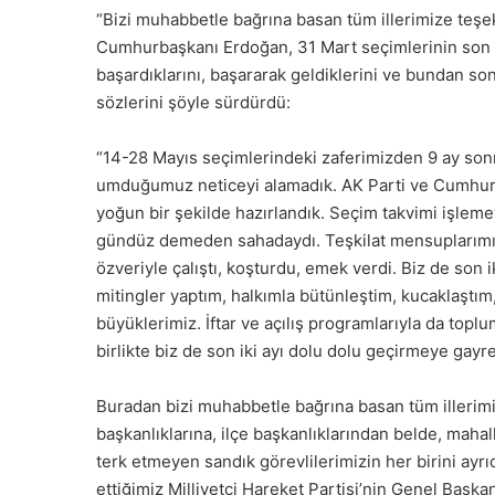
“Bizi muhabbetle bağrına basan tüm illerimize teş
Cumhurbaşkanı Erdoğan, 31 Mart seçimlerinin son 22
başardıklarını, başararak geldiklerini ve bundan sonra 
sözlerini şöyle sürdürdü:
“14-28 Mayıs seçimlerindeki zaferimizden 9 ay sonr
umduğumuz neticeyi alamadık. AK Parti ve Cumhur İt
yoğun bir şekilde hazırlandık. Seçim takvimi işleme
gündüz demeden sahadaydı. Teşkilat mensuplarımız, 
özveriyle çalıştı, koşturdu, emek verdi. Biz de son i
mitingler yaptım, halkımla bütünleştim, kucaklaştım,
büyüklerimiz. İftar ve açılış programlarıyla da topl
birlikte biz de son iki ayı dolu dolu geçirmeye gayret
Buradan bizi muhabbetle bağrına basan tüm illerim
başkanlıklarına, ilçe başkanlıklarından belde, mahal
terk etmeyen sandık görevlilerimizin her birini ayr
ettiğimiz Milliyetçi Hareket Partisi’nin Genel Başkan