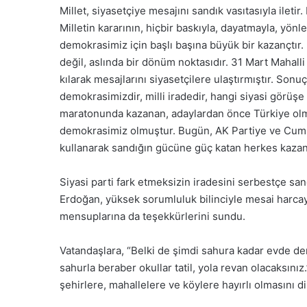
Millet, siyasetçiye mesajını sandık vasıtasıyla iletir. 
Milletin kararının, hiçbir baskıyla, dayatmayla, yö
demokrasimiz için başlı başına büyük bir kazançtır. 
değil, aslında bir dönüm noktasıdır. 31 Mart Mahalli 
kılarak mesajlarını siyasetçilere ulaştırmıştır. Son
demokrasimizdir, milli iradedir, hangi siyasi görü
maratonunda kazanan, adaylardan önce Türkiye olmu
demokrasimiz olmuştur. Bugün, AK Partiye ve Cumhur 
kullanarak sandığın gücüne güç katan herkes kazanm
Siyasi parti fark etmeksizin iradesini serbestçe sa
Erdoğan, yüksek sorumluluk bilinciyle mesai harcay
mensuplarına da teşekkürlerini sundu.
Vatandaşlara, “Belki de şimdi sahura kadar evde de
sahurla beraber okullar tatil, yola revan olacaksını
şehirlere, mahallelere ve köylere hayırlı olmasını di