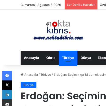
Cumartesi, Ağustos 8 2026
Son Dakika Haberleri
Öztü
Anasayfa
Kıbrıs
Türkiye
Dünya
Ekon
Facebook
Anasayfa
/
Türkiye
/
Erdoğan: Seçimin galibi demokrasim
X
Türkiye
LinkedIn
Erdoğan: Seçimin
E-Posta ile paylaş