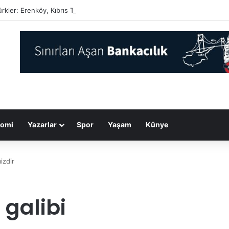
rkler: Erenköy, Kıbrıs Türk halkının vatanına vurduğu silinmez mührüdür
omi
Yazarlar
Spor
Yaşam
Künye
izdir
 galibi