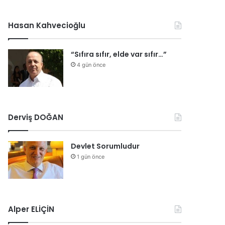
Hasan Kahvecioğlu
“Sıfıra sıfır, elde var sıfır…”
4 gün önce
Derviş DOĞAN
Devlet Sorumludur
1 gün önce
Alper ELİÇİN