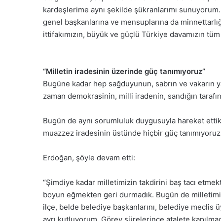
kardeşlerime aynı şekilde şükranlarımı sunuyorum. İ
genel başkanlarına ve mensuplarına da minnettarlığ
ittifakımızın, büyük ve güçlü Türkiye davamızın tüm
“Milletin iradesinin üzerinde güç tanımıyoruz”
Bugüne kadar hep sağduyunun, sabrın ve vakarın ya
zaman demokrasinin, milli iradenin, sandığın tarafında
Bugün de aynı sorumluluk duygusuyla hareket ettik
muazzez iradesinin üstünde hiçbir güç tanımıyoruz.
Erdoğan, şöyle devam etti:
“Şimdiye kadar milletimizin takdirini baş tacı etmek
boyun eğmekten geri durmadık. Bugün de milletimiz 
ilçe, belde belediye başkanlarını, belediye meclis üye
ayrı kutluyorum. Görev sürelerince atalete kapılmada