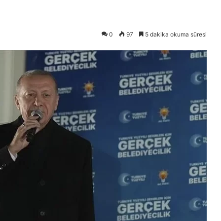
0
97
5 dakika okuma süresi