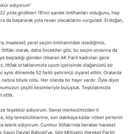
ekkür ediyorum”
 yılda girdikleri 18’nci sandık imtihanları olduğunu, hep
da başararak yola revan olacaklarını vurguladı.​​​​​​​ Erdoğan,
a, maalesef, yerel seçim imtihanından istediğimiz,
tifakı olarak, daha öncekiler gibi, bu seçim sınavına da
ye başladığı günden itibaren AK Parti kadroları gece
ittifak ortaklarımızla uyum içerisinde olağanüstü bir
ki aylık dönemde 52 farklı şehrimizi ziyaret ettim. Oralarda
 netice böyle oldu. Her olanda bir hayır vardır. Öyle diyor
umumuzun çeşitli kesimleriyle buluştuk. Teşkilatımızla
 ettik.
ize teşekkür ediyorum. Genel merkezimizden il
le, köy temsilciliklerine, son dakikaya kadar nöbet yerlerini
ıca tebrik ediyorum. Cumhur İttifakı’nda beraber hareket
ı Sayın Devlet Bahçeli’ye, tüm Milliyetçi Hareket Partili