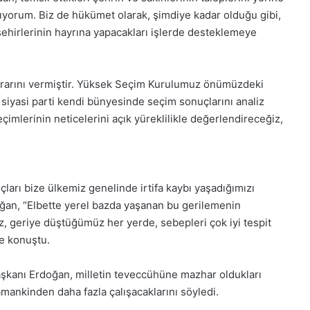
ıyorum. Biz de hükümet olarak, şimdiye kadar olduğu gibi,
 şehirlerinin hayrına yapacakları işlerde desteklemeye
ararını vermiştir. Yüksek Seçim Kurulumuz önümüzdeki
r siyasi parti kendi bünyesinde seçim sonuçlarını analiz
çimlerinin neticelerini açık yüreklilikle değerlendireceğiz,
arı bize ülkemiz genelinde irtifa kaybı yaşadığımızı
oğan, “Elbette yerel bazda yaşanan bu gerilemenin
z, geriye düştüğümüz her yerde, sebepleri çok iyi tespit
e konuştu.
şkanı Erdoğan, milletin teveccühüne mazhar oldukları
mankinden daha fazla çalışacaklarını söyledi.