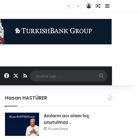
Kayıt Ol
Rastgele Makale
Kenar Bölme
Facebook
X
RSS
Arama
yap
Hasan HASTÜRER
...
Anıların acı olanı hiç
unutulmaz…
10 saat önce