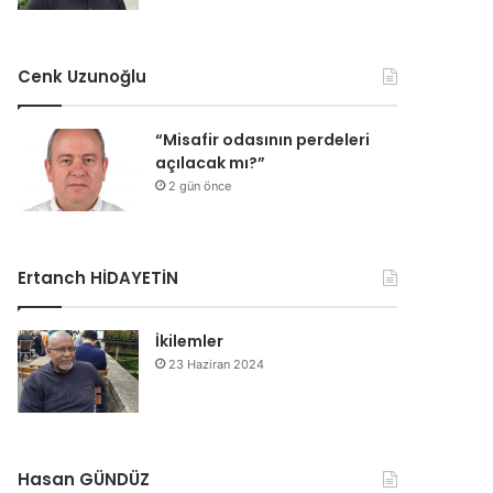
Cenk Uzunoğlu
“Misafir odasının perdeleri
açılacak mı?”
2 gün önce
Ertanch HİDAYETİN
İkilemler
23 Haziran 2024
Hasan GÜNDÜZ