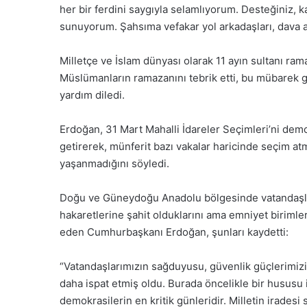
her bir ferdini saygıyla selamlıyorum. Desteğiniz, kad
sunuyorum. Şahsıma vefakar yol arkadaşları, dava 
Milletçe ve İslam dünyası olarak 11 ayın sultanı ram
Müslümanların ramazanını tebrik etti, bu mübarek gü
yardım diledi.
Erdoğan, 31 Mart Mahalli İdareler Seçimleri’ni demok
getirerek, münferit bazı vakalar haricinde seçim a
yaşanmadığını söyledi.
Doğu ve Güneydoğu Anadolu bölgesinde vatandaşlar
hakaretlerine şahit olduklarını ama emniyet birimleri
eden Cumhurbaşkanı Erdoğan, şunları kaydetti:
“Vatandaşlarımızın sağduyusu, güvenlik güçlerimizi
daha ispat etmiş oldu. Burada öncelikle bir hususu 
demokrasilerin en kritik günleridir. Milletin iradesi 