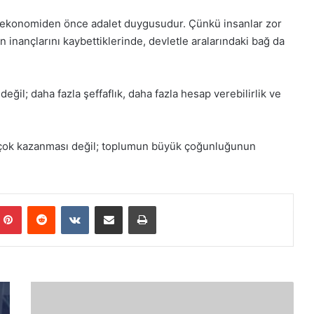
r ekonomiden önce adalet duygusudur. Çünkü insanlar zor
an inançlarını kaybettiklerinde, devletle aralarındaki bağ da
ğil; daha fazla şeffaflık, daha fazla hesap verebilirlik ve
n çok kazanması değil; toplumun büyük çoğunluğunun
Pinterest
Reddit
VKontakte
E-Posta ile paylaş
Yazdır
C
e