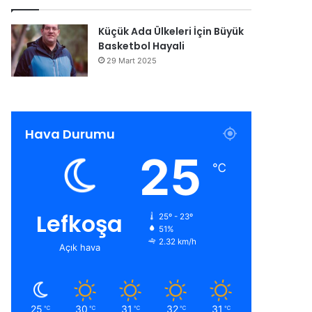
Küçük Ada Ülkeleri İçin Büyük
Basketbol Hayali
29 Mart 2025
Hava Durumu
25
℃
Lefkoşa
25º - 23º
51%
2.32 km/h
Açık hava
25
30
31
32
31
℃
℃
℃
℃
℃