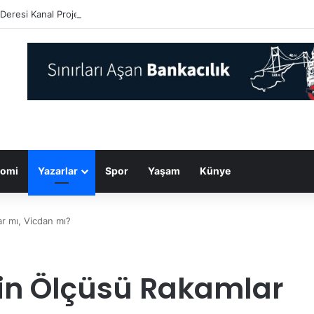
Deresi Kanal Projesi’nde çalışmalar sürüyor
omi
Yazarlar
Spor
Yaşam
Künye
r mı, Vicdan mı?
tin Ölçüsü Rakamlar