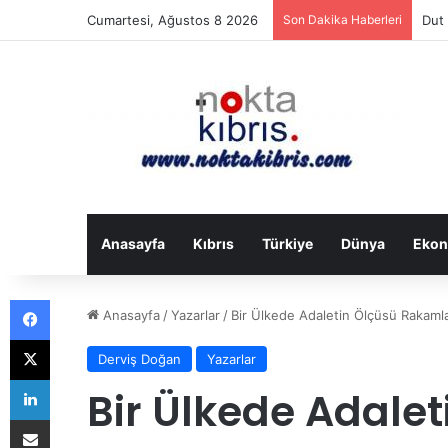
Cumartesi, Ağustos 8 2026
Son Dakika Haberleri
Dut 
Anasayfa
Kıbrıs
Türkiye
Dünya
Ekon
Facebook
Anasayfa
/
Yazarlar
/
Bir Ülkede Adaletin Ölçüsü Rakamla
X
Derviş Doğan
Yazarlar
LinkedIn
Bir Ülkede Adale
E-Posta ile paylaş