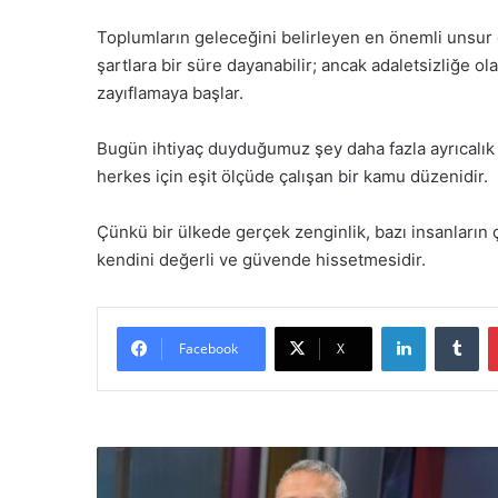
Toplumların geleceğini belirleyen en önemli unsu
şartlara bir süre dayanabilir; ancak adaletsizliğe ol
zayıflamaya başlar.
Bugün ihtiyaç duyduğumuz şey daha fazla ayrıcalık de
herkes için eşit ölçüde çalışan bir kamu düzenidir.
Çünkü bir ülkede gerçek zenginlik, bazı insanları
kendini değerli ve güvende hissetmesidir.
LinkedIn
Tumblr
Facebook
X
B
i