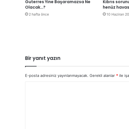
Guterres Yine Başaramazsa Ne
Kıbrıs sorun
m
Olacak…?
henüz havas
a
2 hafta önce
10 Haziran 2
s
ı
v
e
Y
D
P
Bir yanıt yazın
E-posta adresiniz yayınlanmayacak.
Gerekli alanlar
*
ile iş
Y
o
r
u
m
*