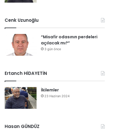
Cenk Uzunoğlu
“Misafir odasının perdeleri
açılacak mı?”
3 gün önce
Ertanch HİDAYETİN
İkilemler
23 Haziran 2024
Hasan GÜNDÜZ