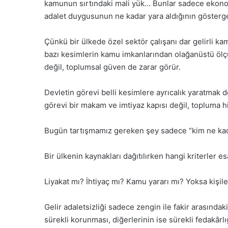
kamunun sırtındaki mali yük… Bunlar sadece ekonom
adalet duygusunun ne kadar yara aldığının gösterge
Çünkü bir ülkede özel sektör çalışanı dar gelirli ka
bazı kesimlerin kamu imkanlarından olağanüstü ölç
değil, toplumsal güven de zarar görür.
Devletin görevi belli kesimlere ayrıcalık yaratmak 
görevi bir makam ve imtiyaz kapısı değil, topluma 
Bugün tartışmamız gereken şey sadece “kim ne kadar
Bir ülkenin kaynakları dağıtılırken hangi kriterler es
Liyakat mı? İhtiyaç mı? Kamu yararı mı? Yoksa kişil
Gelir adaletsizliği sadece zengin ile fakir arasındaki 
sürekli korunması, diğerlerinin ise sürekli fedakârl