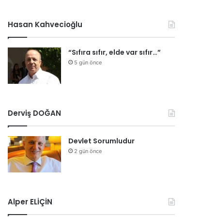
Hasan Kahvecioğlu
“Sıfıra sıfır, elde var sıfır…”
5 gün önce
Derviş DOĞAN
Devlet Sorumludur
2 gün önce
Alper ELİÇİN