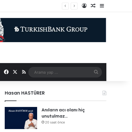
Kayıt Ol
Rastgele Makale
Kenar Bölme
Facebook
X
RSS
Arama
yap
Hasan HASTÜRER
...
Anıların acı olanı hiç
unutulmaz…
20 saat önce