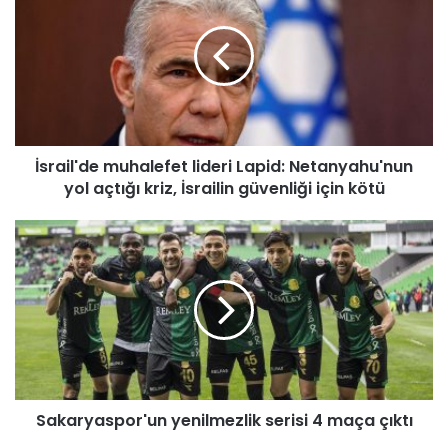
r
a
i
l
'
d
e
İsrail'de muhalefet lideri Lapid: Netanyahu'nun
m
yol açtığı kriz, İsrailin güvenliği için kötü
u
h
a
S
l
a
e
k
f
a
e
r
t
y
l
a
i
s
d
p
e
Sakaryaspor'un yenilmezlik serisi 4 maça çıktı
o
r
r