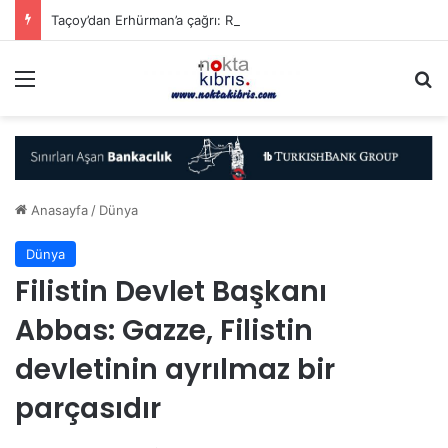
Taçoy’dan Erhürman’a çağrı: Rum tarafının AB ve BM’yi kullanarak kurmaya çalıştığı tezgaha izin vermeyiniz
Menü
A
Anasayfa
/
Dünya
Dünya
Filistin Devlet Başkanı
Abbas: Gazze, Filistin
devletinin ayrılmaz bir
parçasıdır