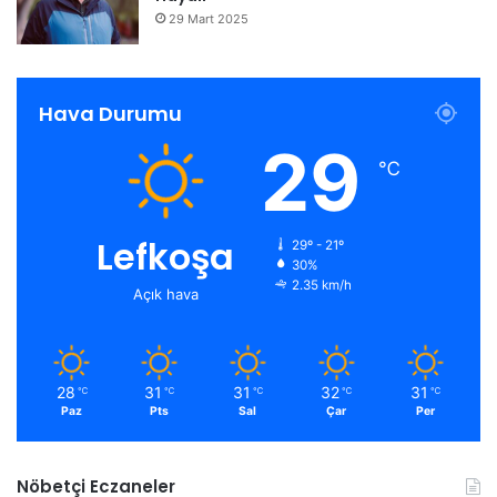
29 Mart 2025
Hava Durumu
29
℃
Lefkoşa
29º - 21º
30%
2.35 km/h
Açık hava
28
31
31
32
31
℃
℃
℃
℃
℃
Paz
Pts
Sal
Çar
Per
Nöbetçi Eczaneler