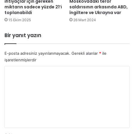
ihtiyaçlar için gereken
Moskovadaki terör
o
m
miktarın sadece yüzde 21’i
saldırısının arkasında ABD,
l
a
toplanabildi
İngiltere ve Ukrayna var
a
ç
ç
15 Ekim 2025
26 Mart 2024
a
t
ç
ı
ı
Bir yanıt yazın
ğ
k
ı
t
k
ı
E-posta adresiniz yayınlanmayacak.
Gerekli alanlar
*
ile
r
işaretlenmişlerdir
i
z
Y
,
o
İ
r
s
r
u
a
m
i
l
*
i
n
g