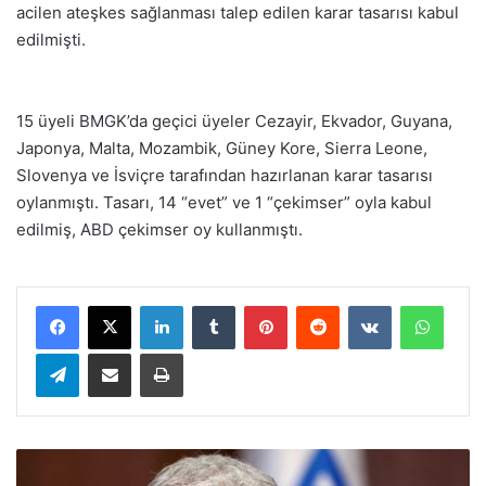
acilen ateşkes sağlanması talep edilen karar tasarısı kabul
edilmişti.
15 üyeli BMGK’da geçici üyeler Cezayir, Ekvador, Guyana,
Japonya, Malta, Mozambik, Güney Kore, Sierra Leone,
Slovenya ve İsviçre tarafından hazırlanan karar tasarısı
oylanmıştı. Tasarı, 14 “evet” ve 1 “çekimser” oyla kabul
edilmiş, ABD çekimser oy kullanmıştı.
LinkedIn
Tumblr
Pinterest
Reddit
VKontakte
WhatsApp
Telegram
E-Posta ile paylaş
Yazdır
İ
s