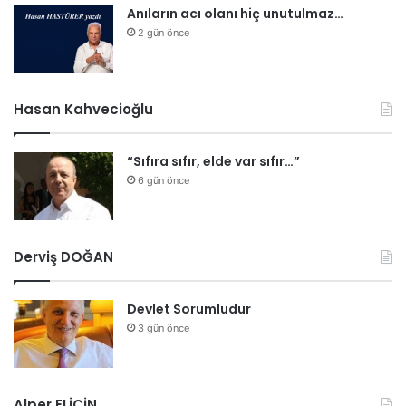
Anıların acı olanı hiç unutulmaz…
2 gün önce
Hasan Kahvecioğlu
“Sıfıra sıfır, elde var sıfır…”
6 gün önce
Derviş DOĞAN
Devlet Sorumludur
3 gün önce
Alper ELİÇİN