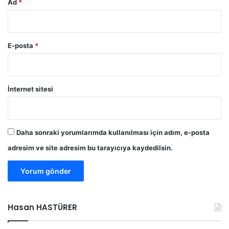
Ad
*
ü
v
e
n
E-posta
*
l
i
ğ
i
İnternet sitesi
i
ç
i
n
Daha sonraki yorumlarımda kullanılması için adım, e-posta
k
adresim ve site adresim bu tarayıcıya kaydedilsin.
ö
t
ü
Hasan HASTÜRER