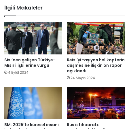
i
'
İlgili Makaleler
L
u
a
n
p
y
i
e
d
n
:
i
N
l
e
m
t
e
Sisi’den gelişen Türkiye-
Reisi'yi taşıyan helikopterin
a
z
Mısır ilişkilerine vurgu
düşmesine ilişkin ön rapor
n
l
açıklandı
4 Eylül 2024
y
i
24 Mayıs 2024
a
k
h
s
u
e
'
r
n
i
u
s
n
i
y
BM: 2025’te küresel insani
Rus istihbaratı:
4