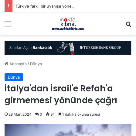
Türkiye farklı bir uyanışa yöneliyor (mu?)
Menü
A
Anasayfa
/
Dünya
Dünya
İtalya'dan İsrail'e Refah'a
girmemesi yönünde çağrı
28 Mart 2024
0
94
1 dakika okuma süresi