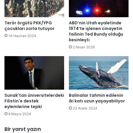
a
o
l
j
i
e
n
s
Terör örgütü PKK/YPG
ABD’nin Utah eyaletinde
a
i
çocukları zorla tutuyor
1974’te işlenen cinayetin
l
”
failinin Ted Bundy olduğu
14 Haziran 2024
a
kesinleşti
k
r
a
2 Nisan 2026
a
p
i
s
n
a
s
m
a
ı
n
n
l
d
Sunak'tan üniversitelerdeki
Balinalar tahmin edilenin
a
a
Filistin'e destek
iki katı uzun yaşayabiliyor
r
L
eylemlerine tepki
l
e
23 Aralık 2024
a
9 Mayıs 2024
f
a
k
y
e
Bir yanıt yazın
n
’