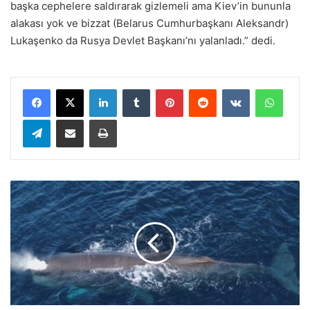
başka cephelere saldırarak gizlemeli ama Kiev’in bununla
alakası yok ve bizzat (Belarus Cumhurbaşkanı Aleksandr)
Lukaşenko da Rusya Devlet Başkanı’nı yalanladı.” dedi.
LinkedIn
Tumblr
Pinterest
Reddit
VKontakte
WhatsApp
Telegram
E-Posta ile paylaş
Yazdır
Y
e
n
i
Z
e
l
a
n