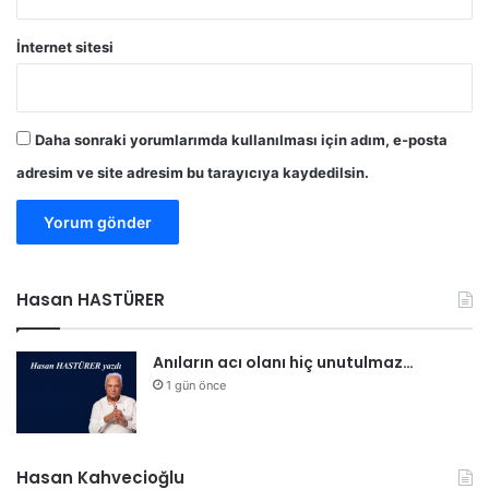
r
ı
İnternet sitesi
s
ı
Daha sonraki yorumlarımda kullanılması için adım, e-posta
adresim ve site adresim bu tarayıcıya kaydedilsin.
Hasan HASTÜRER
Anıların acı olanı hiç unutulmaz…
1 gün önce
Hasan Kahvecioğlu