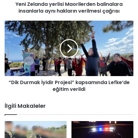
Yeni Zelanda yerlisi Maorilerden balinalara
d
insanlarla aynı hakların verilmesi çağrısı
a
y
e
“
r
D
l
i
i
k
s
D
i
u
M
r
a
m
o
a
r
“Dik Durmak İyidir Projesi” kapsamında Lefke’de
k
i
eğitim verildi
İ
l
y
e
i
İlgili Makaleler
r
d
d
i
e
r
n
P
b
r