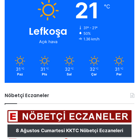
21
℃
Lefkoşa
31º - 21º
50%
1.36 km/h
Açık hava
31
31
32
32
31
℃
℃
℃
℃
℃
Paz
Pts
Sal
Çar
Per
Nöbetçi Eczaneler