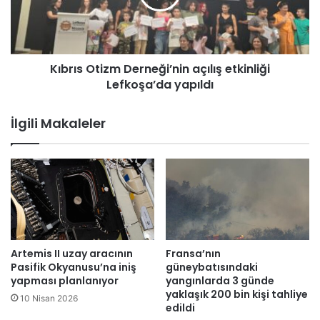
l
s
k
O
t
t
o
i
Kıbrıs Otizm Derneği’nin açılış etkinliği
p
z
l
Lefkoşa’da yapıldı
m
a
D
n
e
İlgili Makaleler
t
r
ı
n
s
e
ı
ğ
n
i
ı
’
b
n
u
i
g
n
Artemis II uzay aracının
Fransa’nın
ü
a
Pasifik Okyanusu’na iniş
güneybatısındaki
n
ç
yapması planlanıyor
yangınlarda 3 günde
y
yaklaşık 200 bin kişi tahliye
ı
10 Nisan 2026
edildi
a
l