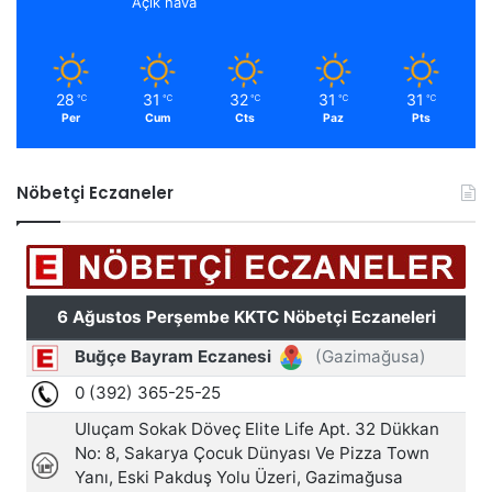
Açık hava
28
31
32
31
31
℃
℃
℃
℃
℃
Per
Cum
Cts
Paz
Pts
Nöbetçi Eczaneler