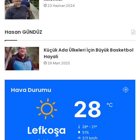
23 Haziran 2024
Hasan GÜNDÜZ
Küçük Ada Ülkeleri İçin Büyük Basketbol
Hayali
29 Mart 2025
Hava Durumu
28
℃
Lefkoşa
28º - 21º
51%
3.11 km/h