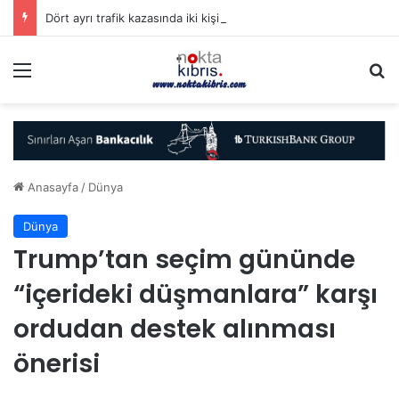
Dört ayrı trafik kazasında iki kişi yaralandı
Menü
A
Anasayfa
/
Dünya
Dünya
Trump’tan seçim gününde
“içerideki düşmanlara” karşı
ordudan destek alınması
önerisi