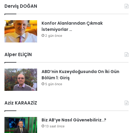
Derviş DOĞAN
Konfor Alanlarından Çıkmak
İstemiyorlar …
2 gün önce
Alper ELİÇİN
ABD’nin Kuzeydoğusunda On İki Gün
Bölüm 1: Giriş
5 gün önce
Aziz KARAAZİZ
Biz AB’ye Nasıl Güvenebiliriz..?
13 saat önce