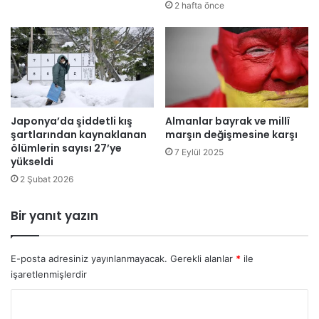
p
ı
2 hafta önce
ı
ş
y
e
o
t
r
k
i
n
l
Japonya’da şiddetli kış
Almanlar bayrak ve millî
i
şartlarından kaynaklanan
marşın değişmesine karşı
ğ
ölümlerin sayısı 27’ye
7 Eylül 2025
i
yükseldi
L
2 Şubat 2026
e
f
k
Bir yanıt yazın
o
ş
a
E-posta adresiniz yayınlanmayacak.
Gerekli alanlar
*
ile
’
işaretlenmişlerdir
d
Y
a
y