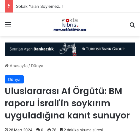
Sokak Yalan Söylemez..!
Menü
A
Anasayfa
/
Dünya
Dünya
Uluslararası Af Örgütü: BM
raporu İsrail'in soykırım
uyguladığına kanıt sunuyor
28 Mart 2024
0
78
2 dakika okuma süresi