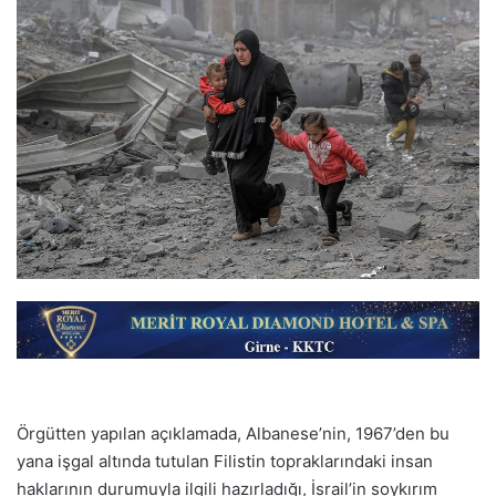
Örgütten yapılan açıklamada, Albanese’nin, 1967’den bu
yana işgal altında tutulan Filistin topraklarındaki insan
haklarının durumuyla ilgili hazırladığı, İsrail’in soykırım