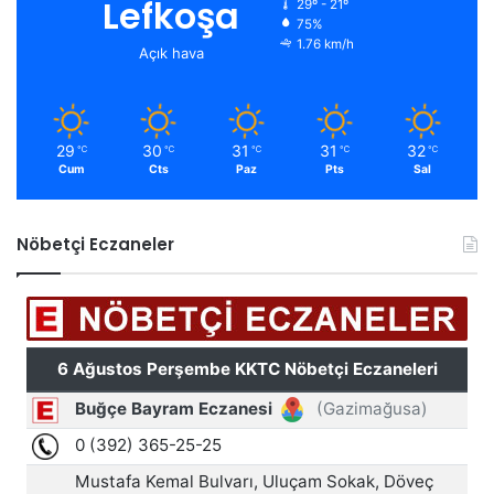
Lefkoşa
29º - 21º
75%
1.76 km/h
Açık hava
29
30
31
31
32
℃
℃
℃
℃
℃
Cum
Cts
Paz
Pts
Sal
Nöbetçi Eczaneler