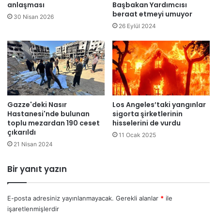
a
i
anlaşması
Başbakan Yardımcısı
l
beraat etmeyi umuyor
n
30 Nisan 2026
a
y
26 Eylül 2024
r
e
k
n
a
i
y
g
b
ö
o
r
l
ü
Gazze'deki Nasır
Los Angeles’taki yangınlar
d
n
Hastanesi'nde bulunan
sigorta şirketlerinin
u
t
toplu mezardan 190 ceset
hisselerini de vurdu
i
ü
çıkarıldı
d
11 Ocak 2025
s
21 Nisan 2024
d
ü
i
y
a
a
Bir yanıt yazın
s
y
ı
ı
n
E-posta adresiniz yayınlanmayacak.
Gerekli alanlar
*
ile
l
işaretlenmişlerdir
a