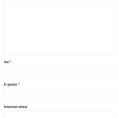
Y
n
d
o
ı
r
u
m
*
Ad
*
E-posta
*
İnternet sitesi