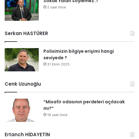
Sokak Yalan Söylemez..!
2 saat önce
Serkan HASTÜRER
Polisimizin bilgiye erişimi hangi
seviyede ?
31 Ekim 2025
Cenk Uzunoğlu
“Misafir odasının perdeleri açılacak
mı?”
18 saat önce
Ertanch HİDAYETİN