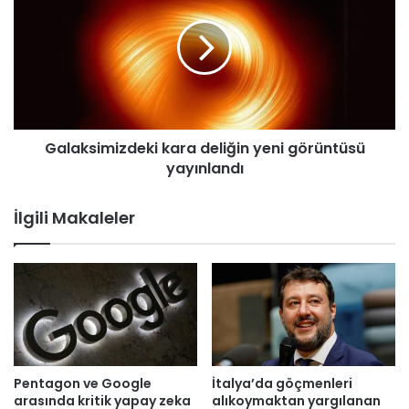
n
l
l
a
i
k
k
s
i
i
h
m
l
i
a
Galaksimizdeki kara deliğin yeni görüntüsü
z
l
yayınlandı
d
i
e
:
k
İlgili Makaleler
H
i
a
k
s
a
s
r
a
a
s
d
d
e
o
l
s
i
Pentagon ve Google
İtalya’da göçmenleri
y
ğ
arasında kritik yapay zeka
alıkoymaktan yargılanan