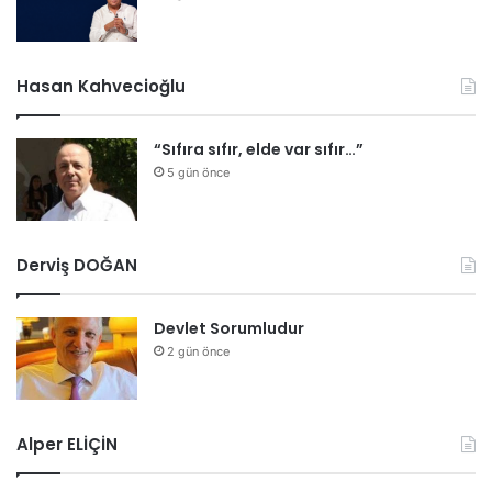
Hasan Kahvecioğlu
“Sıfıra sıfır, elde var sıfır…”
5 gün önce
Derviş DOĞAN
Devlet Sorumludur
2 gün önce
Alper ELİÇİN