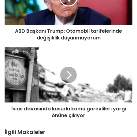
ş
k
a
n
ABD Başkanı Trump: Otomobil tarifelerinde
ı
değişiklik düşünmüyorum
T
r
u
İ
m
s
p
i
:
a
O
s
t
d
o
a
m
v
o
a
b
İsias davasında kusurlu kamu görevlileri yargı
s
i
önüne çıkıyor
ı
l
n
t
d
İlgili Makaleler
a
a