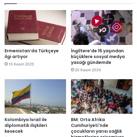
r
k
i
u
f
s
e
u
l
r
e
l
r
u
i
k
Ermenistan’da Türkçeye
İngiltere’de 16 yaşından
n
a
ilgi artıyor
küçüklere sosyal medya
d
m
yasağı gündemde
10 Kasım 2025
e
u
20 Kasım 2024
d
g
e
ö
ğ
r
i
e
ş
v
i
l
k
i
l
Kolombiya İsrail ile
BM: Orta Afrika
l
diplomatik ilişkileri
Cumhuriyeti'nde
i
e
kesecek
çocukların yarısı sağlık
k
r
hizmetlerine erişemiyor