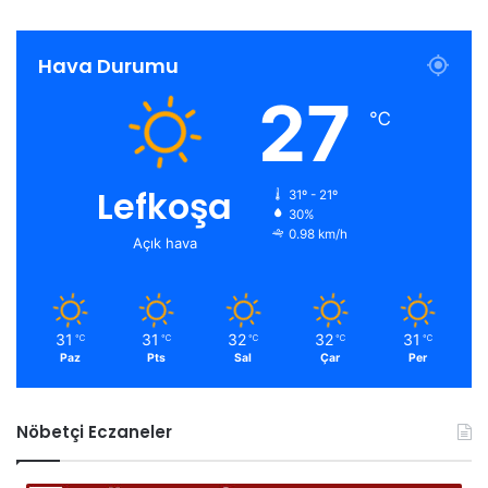
Hava Durumu
27
℃
Lefkoşa
31º - 21º
30%
0.98 km/h
Açık hava
31
31
32
32
31
℃
℃
℃
℃
℃
Paz
Pts
Sal
Çar
Per
Nöbetçi Eczaneler