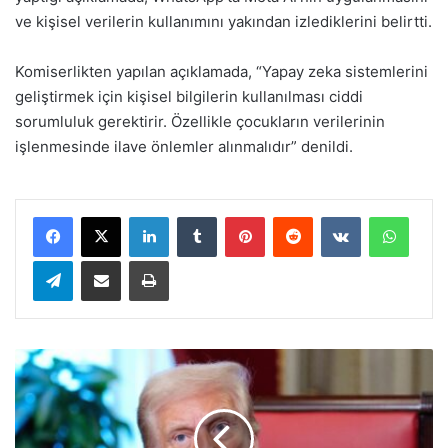
ve kişisel verilerin kullanımını yakından izlediklerini belirtti.
Komiserlikten yapılan açıklamada, “Yapay zeka sistemlerini
geliştirmek için kişisel bilgilerin kullanılması ciddi
sorumluluk gerektirir. Özellikle çocukların verilerinin
işlenmesinde ilave önlemler alınmalıdır” denildi.
LinkedIn
Tumblr
Pinterest
Reddit
VKontakte
WhatsApp
Telegram
E-Posta ile paylaş
Yazdır
A
B
D
B
a