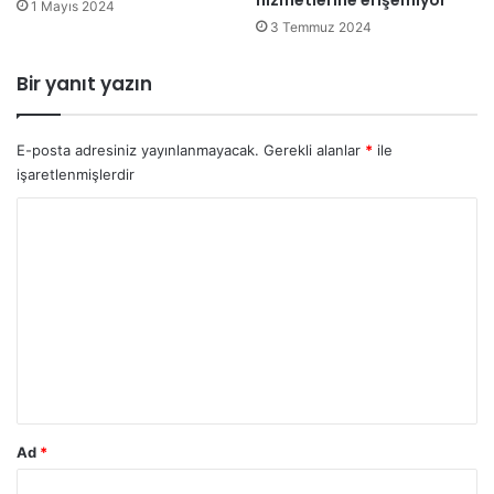
d
i
1 Mayıs 2024
ü
3 Temmuz 2024
y
ş
a
ü
r
Bir yanıt yazın
n
g
m
ı
ü
ö
E-posta adresiniz yayınlanmayacak.
Gerekli alanlar
*
ile
y
n
işaretlenmişlerdir
o
ü
r
n
Y
u
e
o
m
ç
r
ı
k
u
ı
m
y
o
*
r
Ad
*