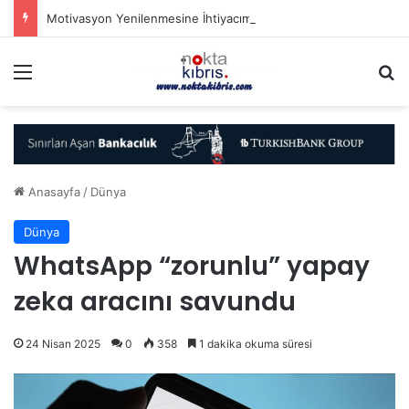
Motivasyon Yenilenmesine İhtiyacımız Var
Menü
A
Anasayfa
/
Dünya
Dünya
WhatsApp “zorunlu” yapay
zeka aracını savundu
24 Nisan 2025
0
358
1 dakika okuma süresi