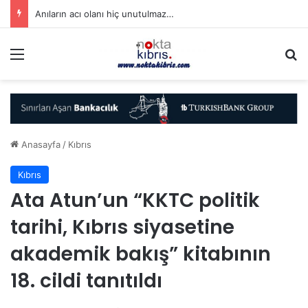
Anıların acı olanı hiç unutulmaz…
Menü
A
Anasayfa
/
Kıbrıs
Kıbrıs
Ata Atun’un “KKTC politik
tarihi, Kıbrıs siyasetine
akademik bakış” kitabının
18. cildi tanıtıldı