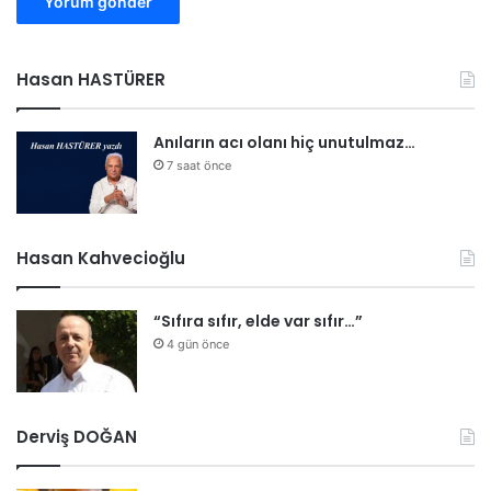
Hasan HASTÜRER
Anıların acı olanı hiç unutulmaz…
7 saat önce
Hasan Kahvecioğlu
“Sıfıra sıfır, elde var sıfır…”
4 gün önce
Derviş DOĞAN