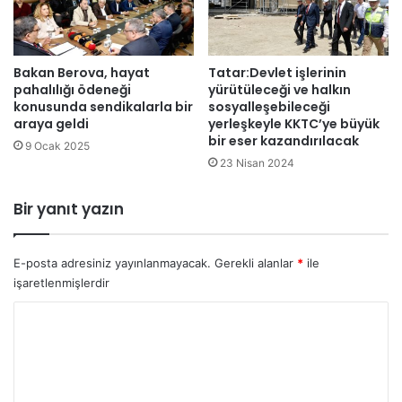
e
b
r
e
i
n
Bakan Berova, hayat
Tatar:Devlet işlerinin
k
z
pahalılığı ödeneği
yürütüleceği ve halkın
l
i
konusunda sendikalarla bir
sosyalleşebileceği
i
n
araya geldi
yerleşkeyle KKTC’ye büyük
r
b
bir eser kazandırılacak
9 Ocak 2025
e
i
23 Nisan 2024
k
t
l
t
a
Bir yanıt yazın
i
m
l
a
E-posta adresiniz yayınlanmayacak.
Gerekli alanlar
*
ile
r
işaretlenmişlerdir
y
Y
a
y
o
ı
r
n
l
u