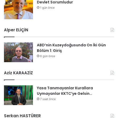
Devlet Sorumludur
1 gün önce
Alper ELİÇİN
ABD’nin Kuzeydoğusunda On İki Gün
Bölüm 1: Giriş
6 gün önce
Aziz KARAAZİZ
Yasa Tanımayanlar Kurallara
Uymayanlar KKTC’ye Gelsin…
7 saat önce
Serkan HASTÜRER