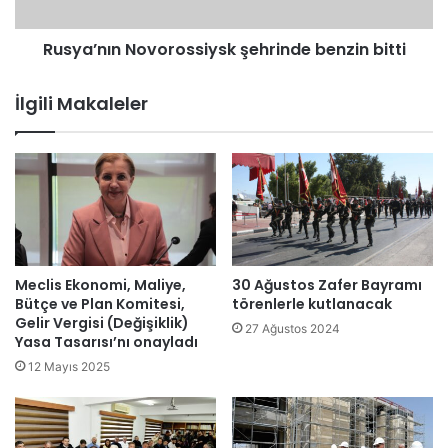
t
ı
a
n
n
Rusya’nın Novorossiysk şehrinde benzin bitti
N
'
o
d
v
İlgili Makaleler
a
o
ç
r
o
o
c
s
u
s
k
i
i
y
s
s
t
k
Meclis Ekonomi, Maliye,
30 Ağustos Zafer Bayramı
i
ş
Bütçe ve Plan Komitesi,
törenlerle kutlanacak
s
e
Gelir Vergisi (Değişiklik)
27 Ağustos 2024
m
Yasa Tasarısı’nı onayladı
h
a
r
12 Mayıs 2025
r
i
ı
n
i
d
ç
e