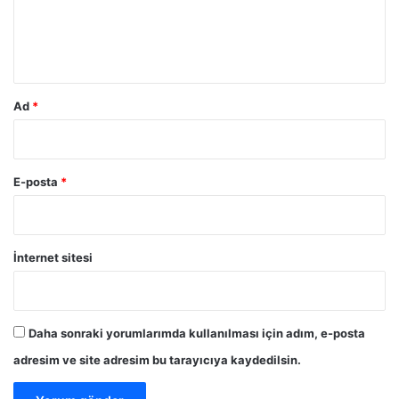
ı
m
y
o
*
r
Ad
*
E-posta
*
İnternet sitesi
Daha sonraki yorumlarımda kullanılması için adım, e-posta
adresim ve site adresim bu tarayıcıya kaydedilsin.