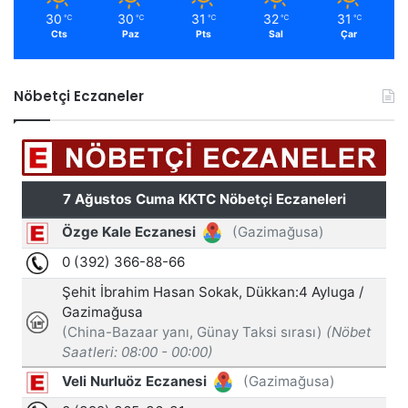
30
30
31
32
31
℃
℃
℃
℃
℃
Cts
Paz
Pts
Sal
Çar
Nöbetçi Eczaneler