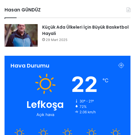
Hasan GÜNDÜZ
Küçük Ada Ülkeleri İçin Büyük Basketbol
Hayali
29 Mart 2025
Hava Durumu
22
℃
Lefkoşa
30º - 21º
72%
2.06 km/h
Açık hava