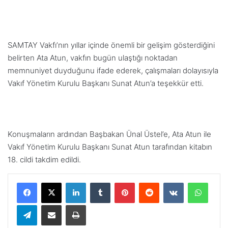
SAMTAY Vakfı’nın yıllar içinde önemli bir gelişim gösterdiğini
belirten Ata Atun, vakfın bugün ulaştığı noktadan
memnuniyet duyduğunu ifade ederek, çalışmaları dolayısıyla
Vakıf Yönetim Kurulu Başkanı Sunat Atun’a teşekkür etti.
Konuşmaların ardından Başbakan Ünal Üstel’e, Ata Atun ile
Vakıf Yönetim Kurulu Başkanı Sunat Atun tarafından kitabın
18. cildi takdim edildi.
LinkedIn
Tumblr
Pinterest
Reddit
VKontakte
WhatsApp
Telegram
E-Posta ile paylaş
Yazdır