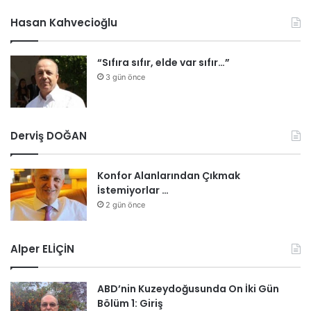
Hasan Kahvecioğlu
“Sıfıra sıfır, elde var sıfır…”
3 gün önce
Derviş DOĞAN
Konfor Alanlarından Çıkmak
İstemiyorlar …
2 gün önce
Alper ELİÇİN
ABD’nin Kuzeydoğusunda On İki Gün
Bölüm 1: Giriş