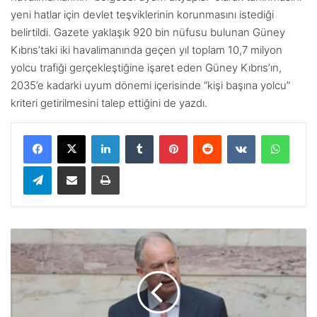
yeni hatlar için devlet teşviklerinin korunmasını istediği
belirtildi. Gazete yaklaşık 920 bin nüfusu bulunan Güney
Kıbrıs’taki iki havalimanında geçen yıl toplam 10,7 milyon
yolcu trafiği gerçekleştiğine işaret eden Güney Kıbrıs’ın,
2035’e kadarki uyum dönemi içerisinde “kişi başına yolcu”
kriteri getirilmesini talep ettiğini de yazdı.
LinkedIn
Tumblr
Pinterest
Reddit
VKontakte
WhatsApp
Telegram
E-Posta ile paylaş
Yazdır
Y
u
n
a
n
i