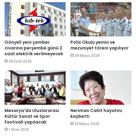
r
s
ı
'
s
ı
s
n
o
y
r
e
u
n
Gönyeli yeni çember
Polis Okulu yemin ve
n
i
civarına perşembe günü 2
mezuniyet töreni yapılıyor
u
d
saat elektrik verilmeyecek
29 Mayıs 2024
b
e
29 Eylül 2025
i
n
r
b
i
i
n
r
c
l
i
e
l
ş
ö
Mesarya’da Uluslararası
Neriman Cahit hayatını
m
Kültür Sanat ve Spor
kaybetti
n
e
Festivali yapılacak
c
s
18 Mayıs 2025
e
i
1 Ekim 2025
l
n