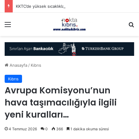
KKTC’de yüksek sıcaklıklar nedeniyle öğle saatlerinde açık alanda çalışmak 10 gün süreyle yasaklandı
Menü
A
Anasayfa
/
Kıbrıs
Kıbrıs
Avrupa Komisyonu’nun
hava taşımacılığıyla ilgili
yeni kuralları…
4 Temmuz 2026
0
366
1 dakika okuma süresi