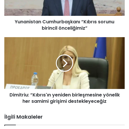
s
t
a
Yunanistan Cumhurbaşkanı “Kıbrıs sorunu
n
birincil önceliğimiz”
C
u
m
D
h
i
u
m
r
i
b
t
a
r
ş
i
k
u
a
:
n
Dimitriu: “Kıbrıs'ın yeniden birleşmesine yönelik
“
ı
her samimi girişimi destekleyeceğiz
K
“
ı
K
b
İlgili Makaleler
ı
r
b
ı