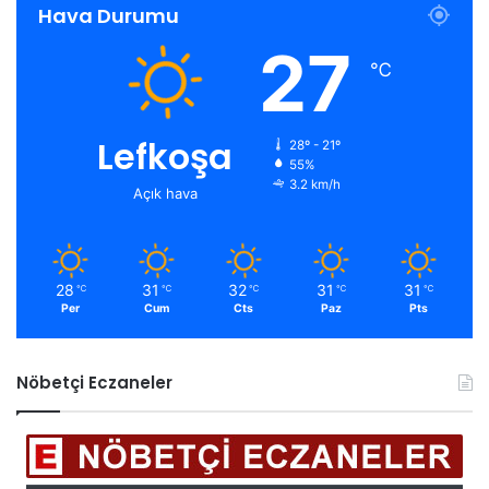
Hava Durumu
27
℃
Lefkoşa
28º - 21º
55%
3.2 km/h
Açık hava
28
31
32
31
31
℃
℃
℃
℃
℃
Per
Cum
Cts
Paz
Pts
Nöbetçi Eczaneler