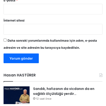
E-posta
*
ş
i
m
i
İnternet sitesi
d
e
s
t
Daha sonraki yorumlarımda kullanılması için adım, e-posta
e
adresim ve site adresim bu tarayıcıya kaydedilsin.
k
l
e
y
e
c
Hasan HASTÜRER
e
ğ
i
Sandık, hafızanın da vicdanın da en
z
sağlıklı ölçüldüğü yerdir…
12 saat önce