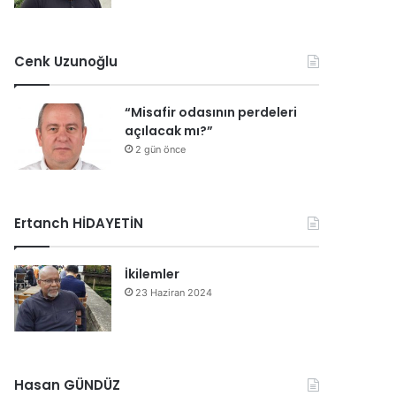
Cenk Uzunoğlu
“Misafir odasının perdeleri
açılacak mı?”
2 gün önce
Ertanch HİDAYETİN
İkilemler
23 Haziran 2024
Hasan GÜNDÜZ