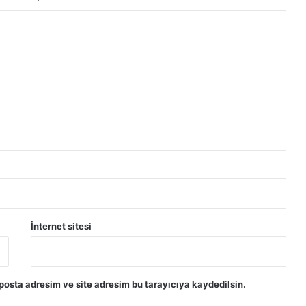
i
k
t
o
p
l
a
n
d
ı
İnternet sitesi
posta adresim ve site adresim bu tarayıcıya kaydedilsin.