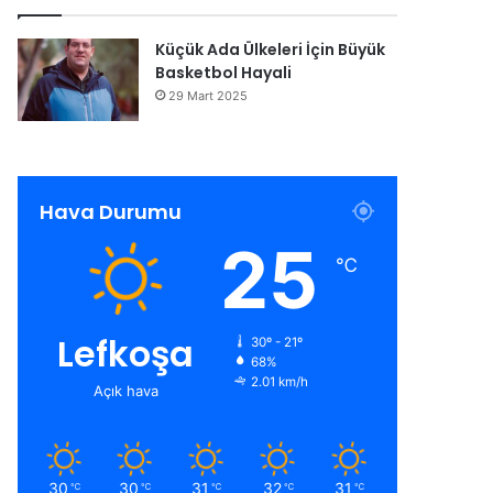
Küçük Ada Ülkeleri İçin Büyük
Basketbol Hayali
29 Mart 2025
Hava Durumu
25
℃
Lefkoşa
30º - 21º
68%
2.01 km/h
Açık hava
30
30
31
32
31
℃
℃
℃
℃
℃