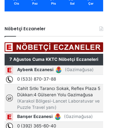
Cts
Paz
Pts
Sal
Çar
Nöbetçi Eczaneler