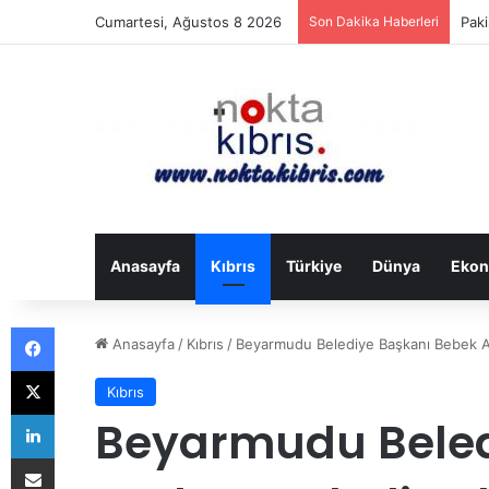
Cumartesi, Ağustos 8 2026
Son Dakika Haberleri
Anıl
Anasayfa
Kıbrıs
Türkiye
Dünya
Ekon
Facebook
Anasayfa
/
Kıbrıs
/
Beyarmudu Belediye Başkanı Bebek And
X
Kıbrıs
LinkedIn
Beyarmudu Beled
E-Posta ile paylaş