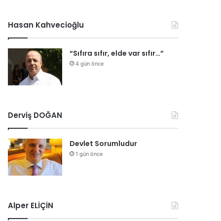
Hasan Kahvecioğlu
“Sıfıra sıfır, elde var sıfır…”
4 gün önce
Derviş DOĞAN
Devlet Sorumludur
1 gün önce
Alper ELİÇİN