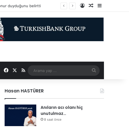
Kayıt Ol
Rastgele Makale
Kenar Bölme
Facebook
X
RSS
Arama
yap
Hasan HASTÜRER
...
Anıların acı olanı hiç
unutulmaz…
8 saat önce