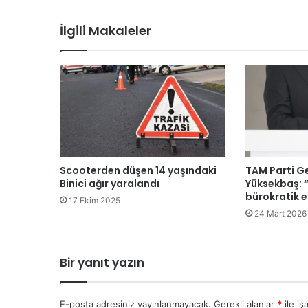
M
e
İlgili Makaleler
y
d
a
n
ı
y
ö
n
t
a
Scooterden düşen 14 yaşındaki
TAM Parti Ge
b
Binici ağır yaralandı
Yüksekbaş: 
e
bürokratik e
17 Ekim 2025
l
24 Mart 2026
a
l
a
Bir yanıt yazın
r
ı
p
E-posta adresiniz yayınlanmayacak.
Gerekli alanlar
*
ile iş