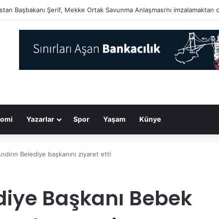
arın acı olanı hiç unutulmaz…
omi
Yazarlar
Spor
Yaşam
Künye
ırın Belediye başkanını ziyaret etti
iye Başkanı Bebek