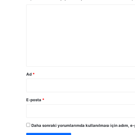
a
z
Y
a
o
r
t
r
e
u
s
i
m
m
*
o
n
t
Ad
*
e
e
d
i
E-posta
*
l
e
c
e
Daha sonraki yorumlarımda kullanılması için adım, e-
k