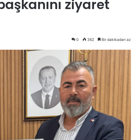
başkanını ziyaret
0
362
Bir dakikadan az