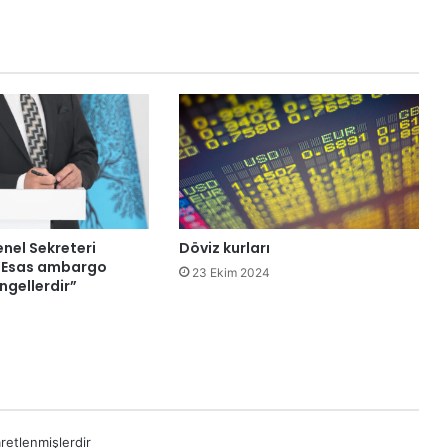
ş
k
a
n
l
ı
ğ
ı
s
e
ç
i
nel Sekreteri
Döviz kurları
m
“Esas ambargo
23 Ekim 2024
i
ngellerdir”
n
e
y
ö
n
e
l
aretlenmişlerdir