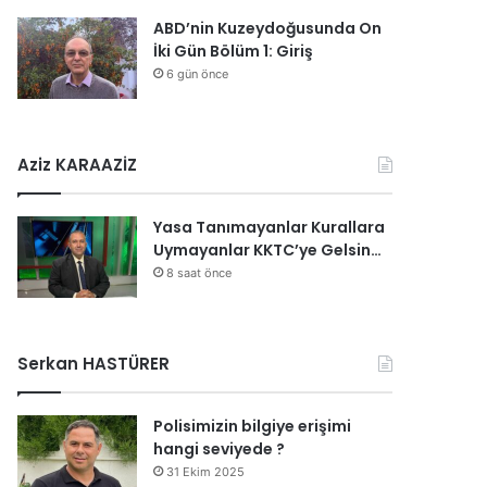
ABD’nin Kuzeydoğusunda On
İki Gün Bölüm 1: Giriş
6 gün önce
Aziz KARAAZİZ
Yasa Tanımayanlar Kurallara
Uymayanlar KKTC’ye Gelsin…
8 saat önce
Serkan HASTÜRER
Polisimizin bilgiye erişimi
hangi seviyede ?
31 Ekim 2025