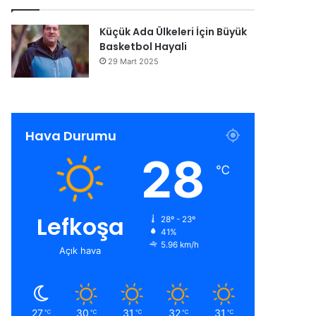
Küçük Ada Ülkeleri İçin Büyük
Basketbol Hayali
29 Mart 2025
Hava Durumu
28
℃
Lefkoşa
28º - 23º
41%
5.96 km/h
Açık hava
27
30
31
32
31
℃
℃
℃
℃
℃