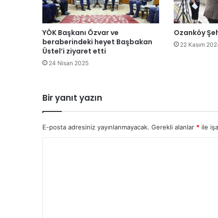
a
k
i
YÖK Başkanı Özvar ve
Ozanköy Şehi
ü
beraberindeki heyet Başbakan
22 Kasım 202
r
Üstel’i ziyaret etti
e
24 Nisan 2025
t
i
c
Bir yanıt yazın
i
l
e
E-posta adresiniz yayınlanmayacak.
Gerekli alanlar
*
ile iş
r
l
Y
e
o
b
i
r
r
u
a
r
m
a
*