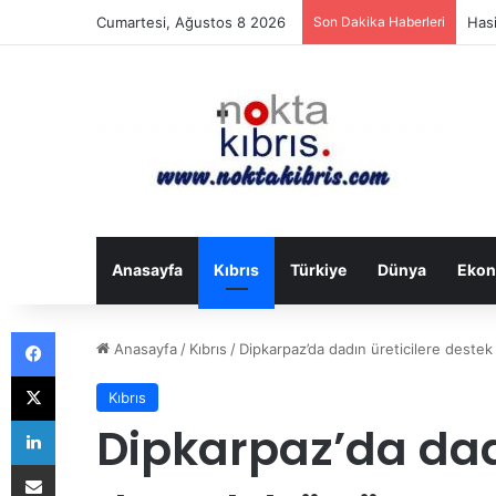
Cumartesi, Ağustos 8 2026
Son Dakika Haberleri
İran
Anasayfa
Kıbrıs
Türkiye
Dünya
Ekon
Facebook
Anasayfa
/
Kıbrıs
/
Dipkarpaz’da dadın üreticilere deste
X
Kıbrıs
LinkedIn
Dipkarpaz’da dadı
E-Posta ile paylaş