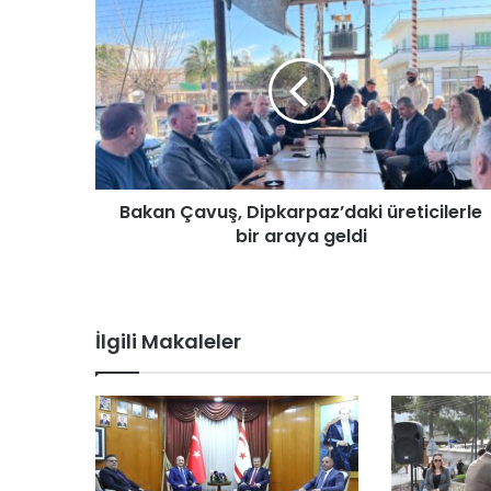
B
a
k
a
n
Ç
a
v
u
Bakan Çavuş, Dipkarpaz’daki üreticilerle
ş
bir araya geldi
,
D
i
p
k
İlgili Makaleler
a
r
p
a
z
’
d