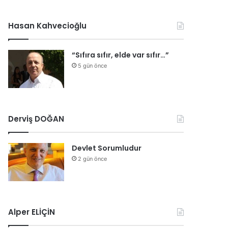
Hasan Kahvecioğlu
“Sıfıra sıfır, elde var sıfır…”
5 gün önce
Derviş DOĞAN
Devlet Sorumludur
2 gün önce
Alper ELİÇİN