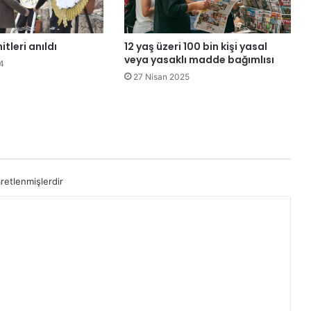
r
t
D
tleri anıldı
12 yaş üzeri 100 bin kişi yasal
ü
veya yasaklı madde bağımlısı
4
n
27 Nisan 2025
y
a
E
m
e
k
ç
aretlenmişlerdir
i
K
a
d
ı
n
l
a
r