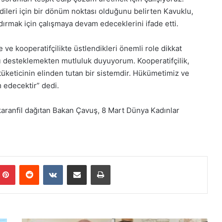
ndileri için bir dönüm noktası olduğunu belirten Kavuklu,
dırmak için çalışmaya devam edeceklerini ifade etti.
ve kooperatifçilikte üstlendikleri önemli role dikkat
ı desteklemekten mutluluk duyuyorum. Kooperatifçilik,
üketicinin elinden tutan bir sistemdir. Hükümetimiz ve
 edecektir” dedi.
ı karanfil dağıtan Bakan Çavuş, 8 Mart Dünya Kadınlar
Pinterest
Reddit
VKontakte
E-Posta ile paylaş
Yazdır