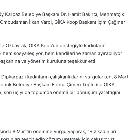
öy Karpaz Belediye Başkanı Dr. Hamit Bakırcı, Mehmetçik
Ombudsman İlkan Varol, GİKA Koop Başkanı İçim Çağıner
ne Özbayrak, GİKA Koop’un desteğiyle kadınların
tık hem sosyalleşiyor, hem kendilerine zaman ayırabiliyor
başkanına ve yönetim kuruluna teşekkür etti.
Dipkarpazlı kadınların çalışkanlıklarını vurgularken, 8 Mart
konuk Belediye Başkanı Fatma Çimen Tuğlu ise GİKA
n, son üç yılda toplumda önemli bir dönüşüm yarattığını
nda 8 Mart’ın önemine vurgu yaparak, “Biz kadınları
sorunları tespit edip çözüm üretmek için çalışıyoruz.