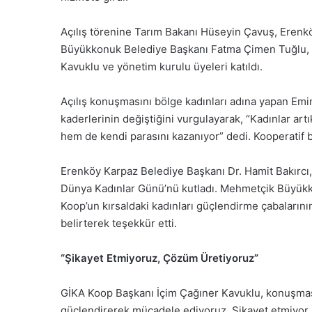
Açılış törenine Tarım Bakanı Hüseyin Çavuş, Erenk
Büyükkonuk Belediye Başkanı Fatma Çimen Tuğlu, 
Kavuklu ve yönetim kurulu üyeleri katıldı.
Açılış konuşmasını bölge kadınları adına yapan Emi
kaderlerinin değiştiğini vurgulayarak, “Kadınlar ar
hem de kendi parasını kazanıyor” dedi. Kooperatif 
Erenköy Karpaz Belediye Başkanı Dr. Hamit Bakırcı, 
Dünya Kadınlar Günü’nü kutladı. Mehmetçik Büyük
Koop’un kırsaldaki kadınları güçlendirme çabalarını
belirterek teşekkür etti.
“Şikayet Etmiyoruz, Çözüm Üretiyoruz”
GİKA Koop Başkanı İçim Çağıner Kavuklu, konuşması
güçlendirerek mücadele ediyoruz. Şikayet etmiyor, 