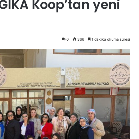
GİKA Koop’tan yeni
0
366
1 dakika okuma süresi