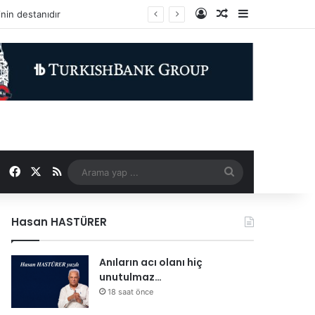
Kayıt Ol
Rastgele Makale
Kenar Bölme
Facebook
X
RSS
Arama
yap
Hasan HASTÜRER
...
Anıların acı olanı hiç
unutulmaz…
18 saat önce