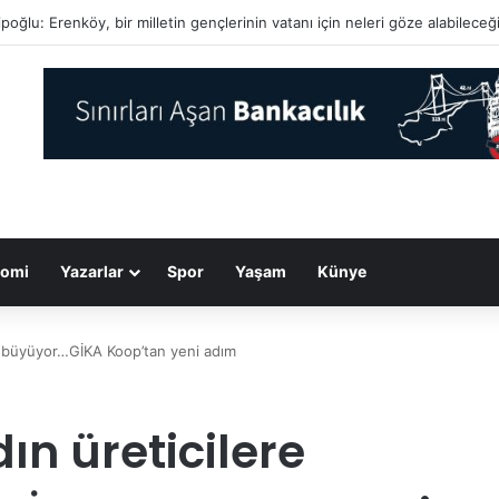
’dan Hürmüz Boğazı mesajı: ABD davranışını düzeltmeden açılmayacak
omi
Yazarlar
Spor
Yaşam
Künye
k büyüyor…GİKA Koop’tan yeni adım
n üreticilere