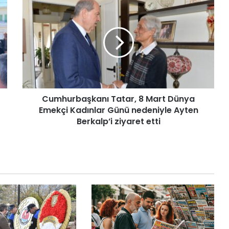
C
u
m
h
u
r
b
a
ş
Cumhurbaşkanı Tatar, 8 Mart Dünya
k
Emekçi Kadınlar Günü nedeniyle Ayten
a
n
Berkalp’i ziyaret etti
ı
T
a
t
a
r
,
8
M
a