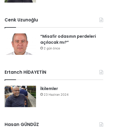
Cenk Uzunoğlu
“Misafir odasının perdeleri
açılacak mı?”
2 gün önce
Ertanch HİDAYETİN
İkilemler
23 Haziran 2024
Hasan GÜNDÜZ