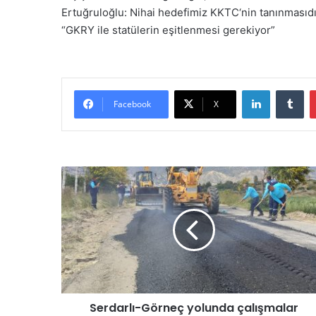
Ertuğruloğlu: Nihai hedefimiz KKTC‘nin tanınmasıdı
“GKRY ile statülerin eşitlenmesi gerekiyor”
LinkedIn
Tumblr
Facebook
X
S
e
r
d
a
r
l
ı
-
Serdarlı-Görneç yolunda çalışmalar
G