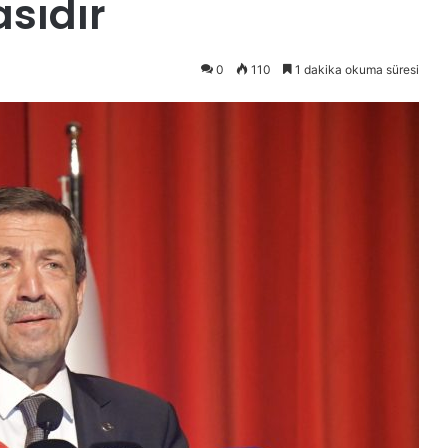
sıdır
0
110
1 dakika okuma süresi