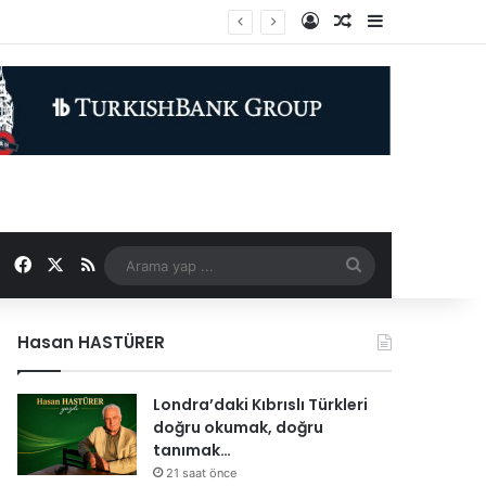
Kayıt Ol
Rastgele Makale
Kenar Bölme
Facebook
X
RSS
Arama
yap
Hasan HASTÜRER
...
Londra’daki Kıbrıslı Türkleri
doğru okumak, doğru
tanımak…
21 saat önce