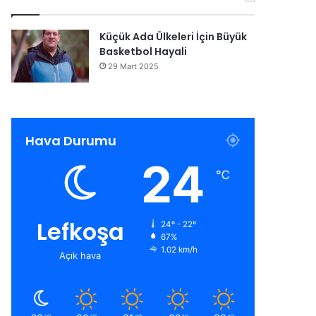
Küçük Ada Ülkeleri İçin Büyük
Basketbol Hayali
29 Mart 2025
Hava Durumu
24
℃
Lefkoşa
24º - 22º
67%
1.02 km/h
Açık hava