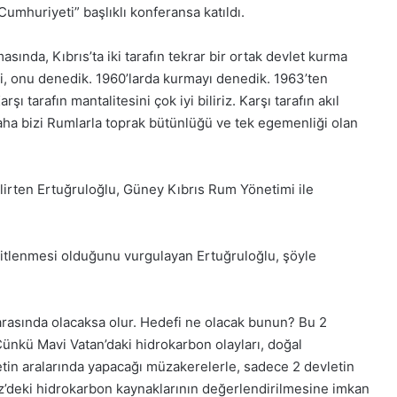
mhuriyeti” başlıklı konferansa katıldı.
sında, Kıbrıs’ta iki tarafın tekrar bir ortak devlet kurma
tti, onu denedik. 1960’larda kurmayı denedik. 1963’ten
şı tarafın mantalitesini çok iyi biliriz. Karşı tarafın akıl
 daha bizi Rumlarla toprak bütünlüğü ve tek egemenliği olan
lirten Ertuğruloğlu, Güney Kıbrıs Rum Yönetimi ile
eşitlenmesi olduğunu vurgulayan Ertuğruloğlu, şöyle
rasında olacaksa olur. Hedefi ne olacak bunun? Bu 2
 Çünkü Mavi Vatan’daki hidrokarbon olayları, doğal
letin aralarında yapacağı müzakerelerle, sadece 2 devletin
iz’deki hidrokarbon kaynaklarının değerlendirilmesine imkan