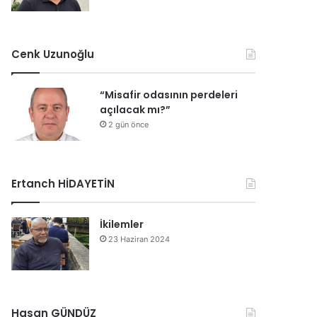
Cenk Uzunoğlu
“Misafir odasının perdeleri
açılacak mı?”
2 gün önce
Ertanch HİDAYETİN
İkilemler
23 Haziran 2024
Hasan GÜNDÜZ