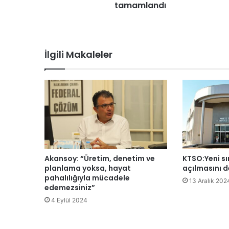
tamamlandı
ö
r
n
e
ç
İlgili Makaleler
y
o
l
u
n
d
a
ç
a
l
Akansoy: “Üretim, denetim ve
KTSO:Yeni sın
ı
planlama yoksa, hayat
açılmasını d
ş
pahalılığıyla mücadele
13 Aralık 202
m
edemezsiniz”
a
4 Eylül 2024
l
a