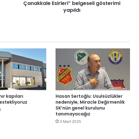
Çanakkale Esirleri” belgeseli gösterimi
Ç
ı
yapıldı
k
a
n
T
a
r
i
h
:
K
ı
b
r
ır kapıları
Hasan Sertoğlu: Usulsüzlükler
ı
estekliyoruz
nedeniyle, Miracle Değirmenlik
s
SK’nün genel kurulunu
4
’
tanımayacağız
t
3 Mart 2025
a
Ç