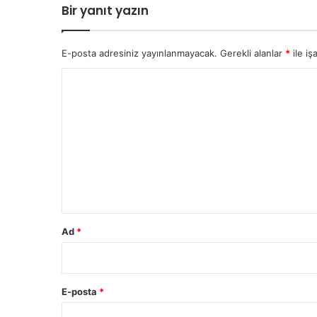
r
Bir yanıt yazın
t
a
m
E-posta adresiniz yayınlanmayacak.
Gerekli alanlar
*
ile iş
a
m
Y
l
o
a
n
r
d
u
ı
m
*
Ad
*
E-posta
*