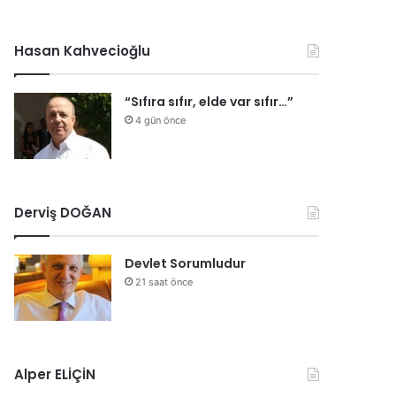
Hasan Kahvecioğlu
“Sıfıra sıfır, elde var sıfır…”
4 gün önce
Derviş DOĞAN
Devlet Sorumludur
21 saat önce
Alper ELİÇİN