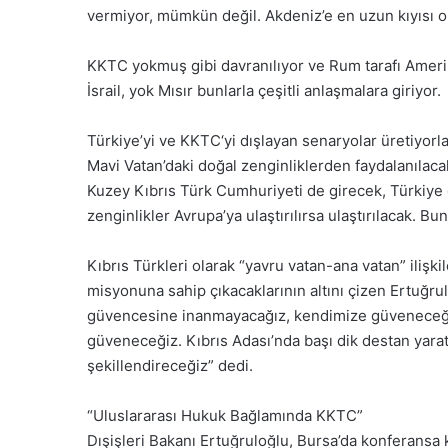
vermiyor, mümkün değil. Akdeniz’e en uzun kıyısı ol
KKTC yokmuş gibi davranılıyor ve Rum tarafı Amerika
İsrail, yok Mısır bunlarla çeşitli anlaşmalara giriyor.
Türkiye’yi ve KKTC‘yi dışlayan senaryolar üretiyorlar
Mavi Vatan’daki doğal zenginliklerden faydalanılacak
Kuzey Kıbrıs Türk Cumhuriyeti de girecek, Türkiye 
zenginlikler Avrupa’ya ulaştırılırsa ulaştırılacak. Bu
Kıbrıs Türkleri olarak “yavru vatan-ana vatan” ilişkil
misyonuna sahip çıkacaklarının altını çizen Ertuğrul
güvencesine inanmayacağız, kendimize güveneceği
güveneceğiz. Kıbrıs Adası’nda başı dik destan yara
şekillendireceğiz” dedi.
“Uluslararası Hukuk Bağlamında KKTC”
Dışişleri Bakanı Ertuğruloğlu, Bursa’da konferansa k