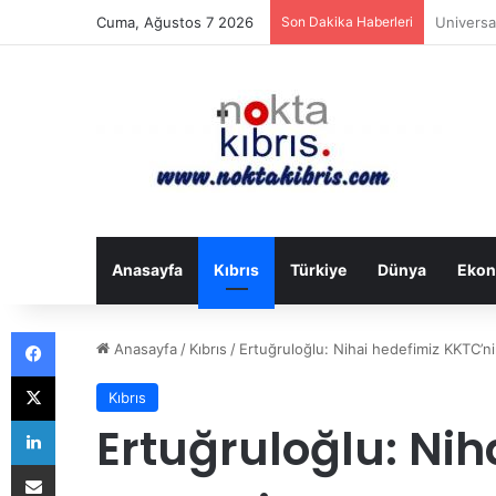
Cuma, Ağustos 7 2026
Son Dakika Haberleri
Bakanlar
Anasayfa
Kıbrıs
Türkiye
Dünya
Ekon
Facebook
Anasayfa
/
Kıbrıs
/
Ertuğruloğlu: Nihai hedefimiz KKTC’ni
X
Kıbrıs
LinkedIn
Ertuğruloğlu: Nih
E-Posta ile paylaş