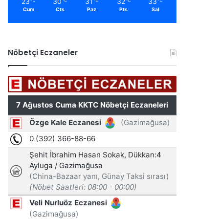
23
30
31
32
33
℃
℃
℃
℃
℃
Cum
Cts
Paz
Pts
Sal
Nöbetçi Eczaneler