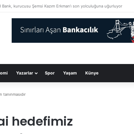
dan Erenköy Direnişi’nin 62’nci yıl dönümü mesajları
omi
Yazarlar
Spor
Yaşam
Künye
n tanınmasıdır
ai hedefimiz