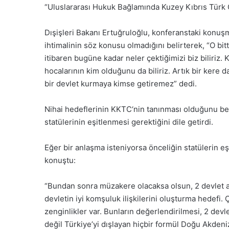
“Uluslararası Hukuk Bağlamında Kuzey Kıbrıs Türk Cu
Dışişleri Bakanı Ertuğruloğlu, konferanstaki konuşma
ihtimalinin söz konusu olmadığını belirterek, “O bi
itibaren bugüne kadar neler çektiğimizi biz biliriz. Kar
hocalarının kim olduğunu da biliriz. Artık bir kere
bir devlet kurmaya kimse getiremez” dedi.
Nihai hedeflerinin KKTC‘nin tanınması olduğunu be
statülerinin eşitlenmesi gerektiğini dile getirdi.
Eğer bir anlaşma isteniyorsa önceliğin statülerin 
konuştu:
“Bundan sonra müzakere olacaksa olsun, 2 devlet a
devletin iyi komşuluk ilişkilerini oluşturma hedefi.
zenginlikler var. Bunların değerlendirilmesi, 2 dev
değil Türkiye’yi dışlayan hiçbir formül Doğu Akden