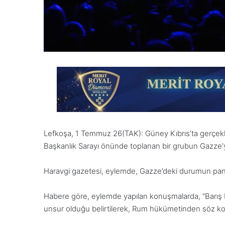
Lefkoşa, 1 Temmuz 26(TAK): Güney Kıbrıs’ta gerçekleş
Başkanlık Sarayı önünde toplanan bir grubun Gazze’ye yö
Haravgi gazetesi, eylemde, Gazze’deki durumun pankar
Habere göre, eylemde yapılan konuşmalarda, “Barış Ku
unsur olduğu belirtilerek, Rum hükümetinden söz kon