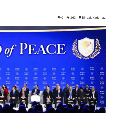
0
363
Bir dakikadan az