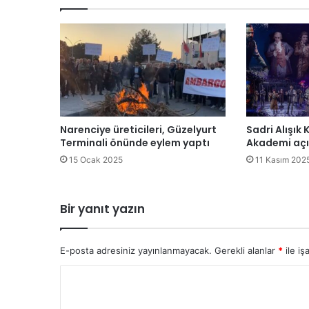
ü
n
e
y
K
ı
b
r
ı
Narenciye üreticileri, Güzelyurt
Sadri Alışık 
s
Terminali önünde eylem yaptı
Akademi açı
’
15 Ocak 2025
11 Kasım 202
t
a
“
Bir yanıt yazın
ü
l
k
E-posta adresiniz yayınlanmayacak.
Gerekli alanlar
*
ile iş
e
d
Y
e
o
n