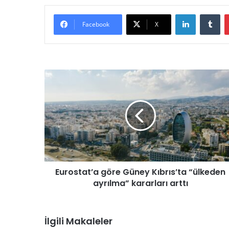
LinkedIn
Tumblr
Facebook
X
E
u
r
o
s
t
a
t
’
Eurostat’a göre Güney Kıbrıs’ta “ülkeden
a
ayrılma” kararları arttı
g
ö
r
e
İlgili Makaleler
G