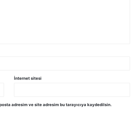
a
z
m
i
n
a
t
b
a
ş
v
u
İnternet sitesi
r
u
s
u
posta adresim ve site adresim bu tarayıcıya kaydedilsin.
n
u
r
e
t
e