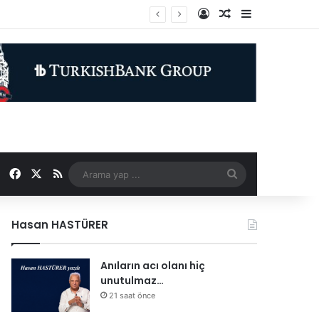
Kayıt Ol
Rastgele Makale
Kenar Bölme
Facebook
X
RSS
Arama
yap
Hasan HASTÜRER
...
Anıların acı olanı hiç
unutulmaz…
21 saat önce