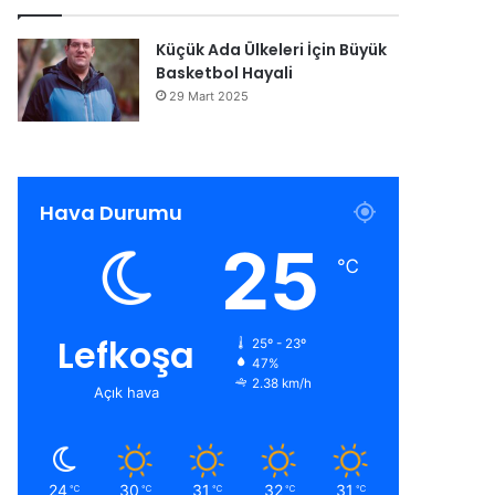
Küçük Ada Ülkeleri İçin Büyük
Basketbol Hayali
29 Mart 2025
Hava Durumu
25
℃
Lefkoşa
25º - 23º
47%
2.38 km/h
Açık hava
24
30
31
32
31
℃
℃
℃
℃
℃