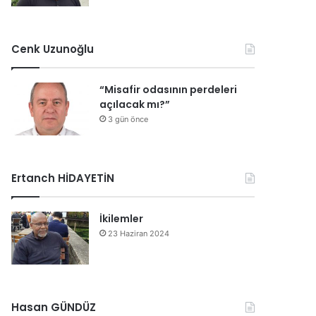
Cenk Uzunoğlu
“Misafir odasının perdeleri
açılacak mı?”
3 gün önce
Ertanch HİDAYETİN
İkilemler
23 Haziran 2024
Hasan GÜNDÜZ