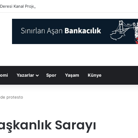
Deresi Kanal Projesi’nde çalışmalar sürüyor
omi
Yazarlar
Spor
Yaşam
Künye
nde protesto
aşkanlık Sarayı