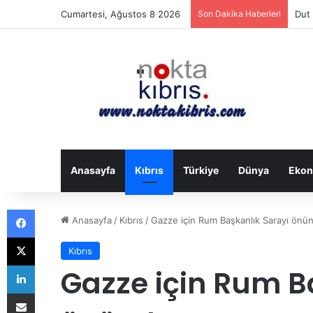
Cumartesi, Ağustos 8 2026
Son Dakika Haberleri
Dut 
Anasayfa
Kıbrıs
Türkiye
Dünya
Ekon
Facebook
Anasayfa
/
Kıbrıs
/
Gazze için Rum Başkanlık Sarayı önü
X
Kıbrıs
LinkedIn
Gazze için Rum B
E-Posta ile paylaş