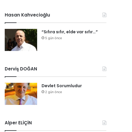
Hasan Kahvecioğlu
“Sıfıra sıfır, elde var sıfır…”
5 gün önce
Derviş DOĞAN
Devlet Sorumludur
2 gün önce
Alper ELİÇİN