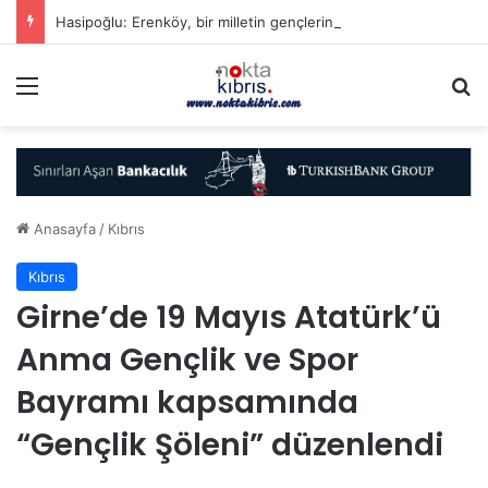
Hasipoğlu: Erenköy, bir milletin gençlerinin vatanı için neleri göze alabileceğinin destanıdır
Menü
A
Anasayfa
/
Kıbrıs
Kıbrıs
Girne’de 19 Mayıs Atatürk’ü
Anma Gençlik ve Spor
Bayramı kapsamında
“Gençlik Şöleni” düzenlendi