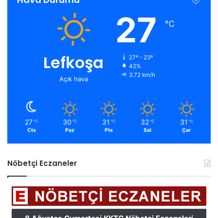
27
℃
Lefkoşa
27º - 23º
42%
3.72 km/h
Açık hava
27
30
31
32
31
℃
℃
℃
℃
℃
Cts
Paz
Pts
Sal
Çar
Nöbetçi Eczaneler