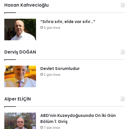
Hasan Kahvecioğlu
“Sıfıra sıfır, elde var sıfır…”
5 gün önce
Derviş DOĞAN
Devlet Sorumludur
2 gün önce
Alper ELİÇİN
ABD’nin Kuzeydoğusunda On İki Gün
Bölüm 1: Giriş
7 gün önce