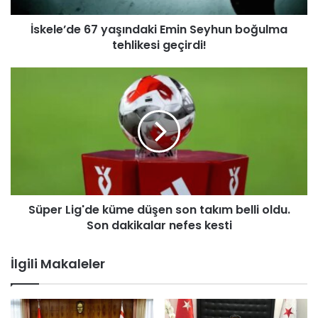
e
İskele’de 67 yaşındaki Emin Seyhun boğulma
6
tehlikesi geçirdi!
7
y
a
S
ş
ü
ı
p
n
e
d
r
a
L
k
i
i
g
E
'
m
Süper Lig'de küme düşen son takım belli oldu.
d
i
Son dakikalar nefes kesti
e
n
k
S
ü
İlgili Makaleler
e
m
y
e
h
d
u
ü