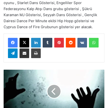
oyunu , Starlet Dans Gösterisi, Engelliler Spor
Federasyonu Kalp Atışı Dans grubu gösterisi , Şükrü
Karaman MJ Gösterisi, Seyyah Dans Gösterisi , Gençlik
Dairesi Dance Per Minute ekibi Hip Hopp gösterisi ve
Cyprus Dance of Fire Grubunun gösterisi yer alacak.
LinkedIn
Tumblr
Pinterest
Reddit
VKontakte
WhatsApp
Telegram
E-Posta ile paylaş
Yazdır
İ
s
k
e
l
e
’
d