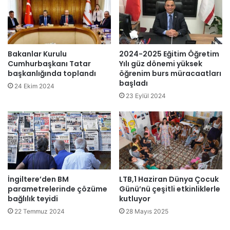
n
ş
b
e
o
n
ğ
s
u
o
Bakanlar Kurulu
2024-2025 Eğitim Öğretim
l
n
Cumhurbaşkanı Tatar
Yılı güz dönemi yüksek
m
t
başkanlığında toplandı
öğrenim burs müracaatları
a
başladı
a
24 Ekim 2024
t
k
23 Eylül 2024
e
ı
h
m
l
b
i
e
k
l
e
l
s
i
İngiltere’den BM
LTB,1 Haziran Dünya Çocuk
i
o
parametrelerinde çözüme
Günü’nü çeşitli etkinliklerle
g
l
bağlılık teyidi
kutluyor
e
d
ç
22 Temmuz 2024
28 Mayıs 2025
u
i
.