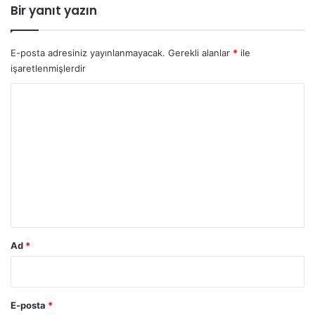
r
S
Bir yanıt yazın
d
o
i
n
!
d
E-posta adresiniz yayınlanmayacak.
Gerekli alanlar
*
ile
a
işaretlenmişlerdir
k
i
Y
k
o
a
r
l
a
u
r
m
n
e
*
f
e
s
Ad
*
k
e
s
t
E-posta
*
i