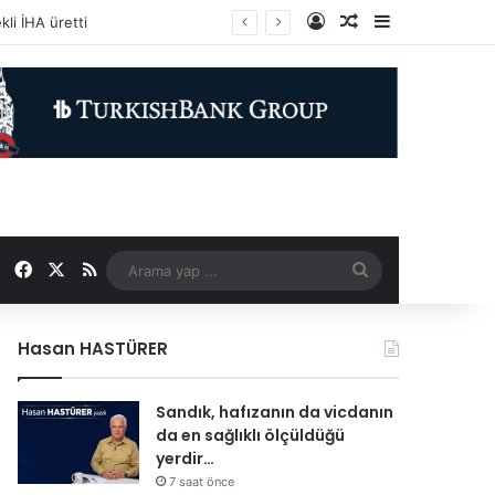
Kayıt Ol
Rastgele Makale
Kenar Bölme
Facebook
X
RSS
Arama
yap
Hasan HASTÜRER
...
Sandık, hafızanın da vicdanın
da en sağlıklı ölçüldüğü
yerdir…
7 saat önce