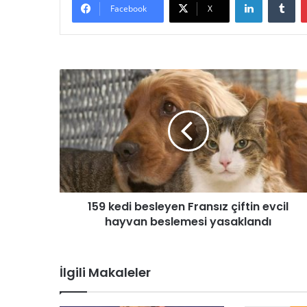
Facebook
X
1
5
9
k
e
d
i
b
e
159 kedi besleyen Fransız çiftin evcil
s
hayvan beslemesi yasaklandı
l
e
y
e
İlgili Makaleler
n
F
r