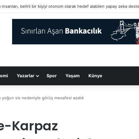
lyon euroluk piyango bileti çöpte bulundu
omi
Yazarlar
Spor
Yaşam
Künye
a yoğun sis nedeniyle görüş mesafesi azaldı
le-Karpaz