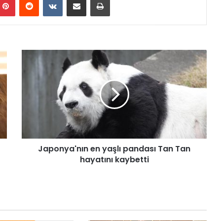
J
a
p
o
n
y
a
'
n
Japonya'nın en yaşlı pandası Tan Tan
ı
hayatını kaybetti
n
e
n
y
a
ş
l