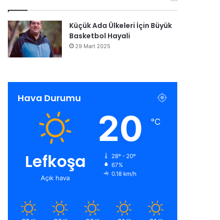
Küçük Ada Ülkeleri İçin Büyük
Basketbol Hayali
29 Mart 2025
Hava Durumu
20
℃
Lefkoşa
28º - 20º
67%
0.18 km/h
Açık hava