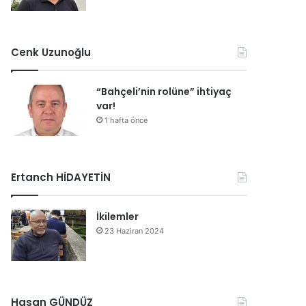
Cenk Uzunoğlu
“Bahçeli’nin rolüne” ihtiyaç
var!
1 hafta önce
Ertanch HİDAYETİN
İkilemler
23 Haziran 2024
Hasan GÜNDÜZ