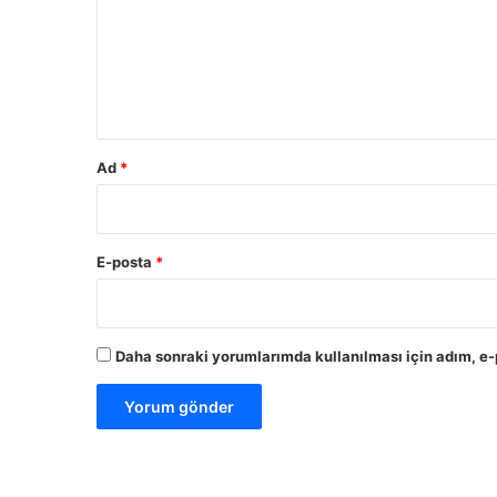
n
u
b
e
m
s
*
l
e
m
Ad
*
e
s
i
y
E-posta
*
a
s
a
k
Daha sonraki yorumlarımda kullanılması için adım, e-
l
a
n
d
ı