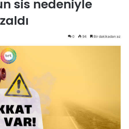
n sis nedeniyle
zaldı
0
94
Bir dakikadan az