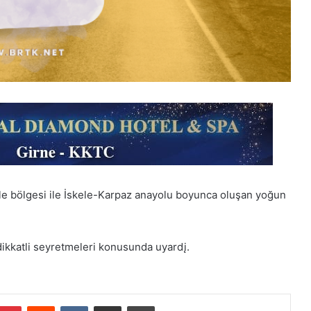
kele bölgesi ile İskele-Karpaz anayolu boyunca oluşan yoğun
.
dikkatli seyretmeleri konusunda uyardį.
Pinterest
Reddit
VKontakte
E-Posta ile paylaş
Yazdır