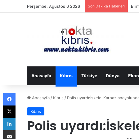
Perşembe, Ağustos 6 2026
Son Dakika Haberleri
1 mi
Anasayfa
Kıbrıs
Türkiye
Dünya
Ekon
Facebook
Anasayfa
/
Kıbrıs
/
Polis uyardı:İskele-Karpaz anayolund
X
Kıbrıs
LinkedIn
Polis uyardı:İske
E-Posta ile paylaş