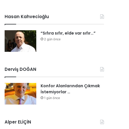
Hasan Kahvecioğlu
“Sıfıra sıfır, elde var sıfır…”
2 gün önce
Derviş DOĞAN
Konfor Alanlarından Çıkmak
İstemiyorlar …
1 gün önce
Alper ELİÇİN