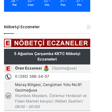
28
32
32
31
31
℃
℃
℃
℃
℃
Per
Cum
Cts
Paz
Pts
Nöbetçi Eczaneler