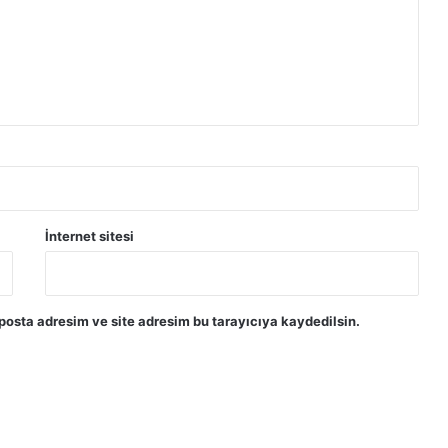
ı
k
a
y
b
e
t
t
i
İnternet sitesi
posta adresim ve site adresim bu tarayıcıya kaydedilsin.