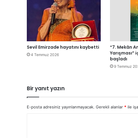
a
n
s
ı
z
ç
i
Sevil Emirzade hayatını kaybetti
“7. Mekân An
f
Yarışması” i
4 Temmuz 2026
t
başladı
i
9 Temmuz 20
n
e
v
Bir yanıt yazın
c
i
l
E-posta adresiniz yayınlanmayacak.
Gerekli alanlar
*
ile iş
h
a
Y
y
o
v
a
r