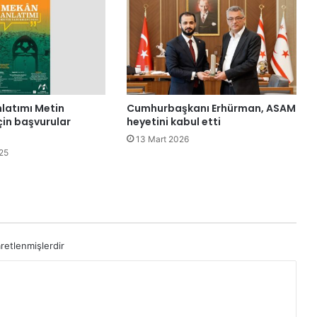
ı
p
a
n
d
a
s
latımı Metin
Cumhurbaşkanı Erhürman, ASAM
ı
çin başvurular
heyetini kabul etti
T
13 Mart 2026
a
25
n
T
a
n
h
a
aretlenmişlerdir
y
a
t
ı
n