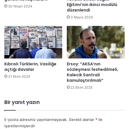
ş
a
Eğitimi’nin ikinci modülü
30 Nisan 2024
a
düzenlendi
n
l
ı
3 Mayıs 2024
ı
n
y
Z
o
e
r
n
g
i
n
Kıbrıslı Türklerin, Vasiliğe
Ersoy: “AKSA’nın
l
açtığı davalar
sözleşmesi feshedilmeli,
i
Kalecik Santrali
ğ
31 Ekim 2024
kamulaştırılmalı”
i
22 Ekim 2025
n
i
K
Bir yanıt yazın
e
ş
f
E-posta adresiniz yayınlanmayacak.
Gerekli alanlar
*
ile
e
işaretlenmişlerdir