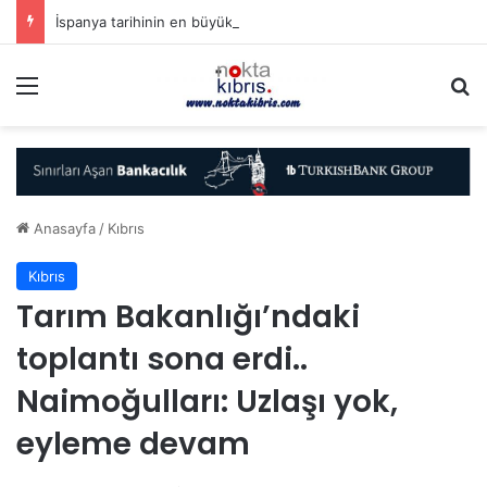
İspanya tarihinin en büyük orman yangınında New York büyüklüğünde alan küle döndü
Menü
A
Anasayfa
/
Kıbrıs
Kıbrıs
Tarım Bakanlığı’ndaki
toplantı sona erdi..
Naimoğulları: Uzlaşı yok,
eyleme devam