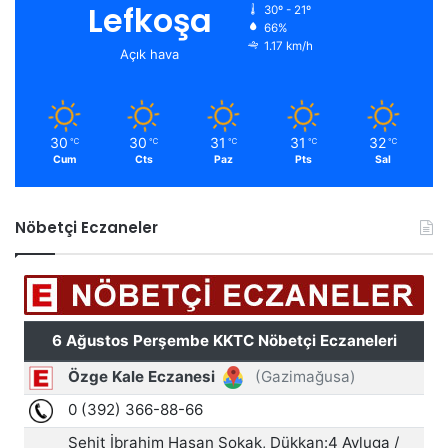
Lefkoşa
30º - 21º
66%
1.17 km/h
Açık hava
30
30
31
31
32
℃
℃
℃
℃
℃
Cum
Cts
Paz
Pts
Sal
Nöbetçi Eczaneler