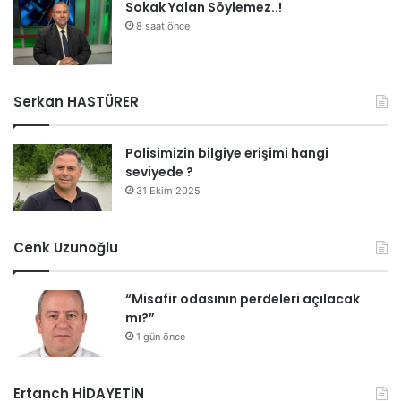
Sokak Yalan Söylemez..!
8 saat önce
Serkan HASTÜRER
Polisimizin bilgiye erişimi hangi
seviyede ?
31 Ekim 2025
Cenk Uzunoğlu
“Misafir odasının perdeleri açılacak
mı?”
1 gün önce
Ertanch HİDAYETİN