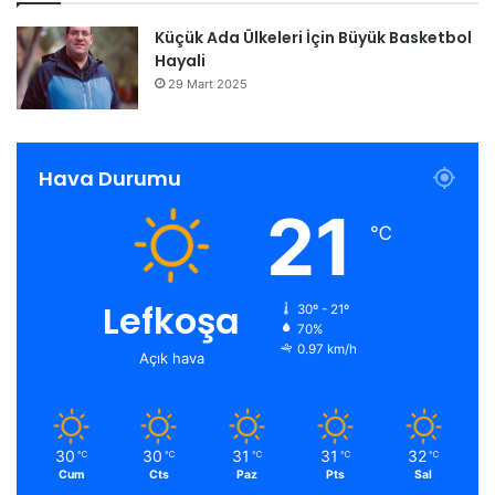
Küçük Ada Ülkeleri İçin Büyük Basketbol
Hayali
29 Mart 2025
Hava Durumu
21
℃
Lefkoşa
30º - 21º
70%
0.97 km/h
Açık hava
30
30
31
31
32
℃
℃
℃
℃
℃
Cum
Cts
Paz
Pts
Sal