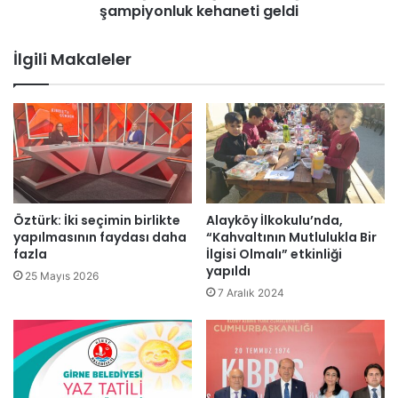
a
şampiyonluk kehaneti geldi
r
ç
ş
ı
e
İlgili Makaleler
k
y
a
i
n
s
y
t
a
e
n
d
g
i
ı
ğ
n
i
Öztürk: İki seçimin birlikte
Alayköy İlkokulu’nda,
d
g
yapılmasının faydası daha
“Kahvaltının Mutlulukla Bir
a
i
fazla
İlgisi Olmalı” etkinliği
e
yapıldı
b
25 Mayıs 2026
n
i
7 Aralık 2024
a
o
z
l
6
m
k
u
i
ş