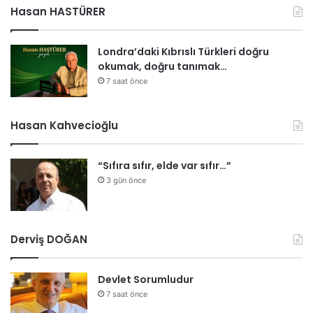
Hasan HASTÜRER
Londra’daki Kıbrıslı Türkleri doğru
okumak, doğru tanımak…
7 saat önce
Hasan Kahvecioğlu
“Sıfıra sıfır, elde var sıfır…”
3 gün önce
Derviş DOĞAN
Devlet Sorumludur
7 saat önce