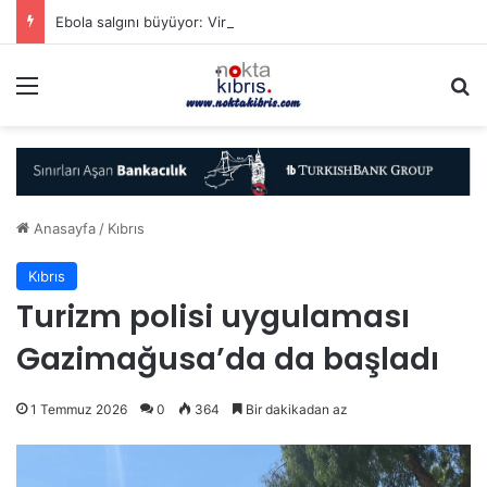
Ebola salgını büyüyor: Virüs mutasyona uğramış olabilir
Menü
A
Anasayfa
/
Kıbrıs
Kıbrıs
Turizm polisi uygulaması
Gazimağusa’da da başladı
1 Temmuz 2026
0
364
Bir dakikadan az