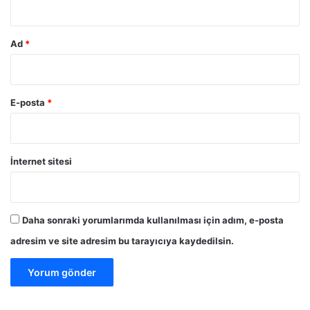
a
n
e
Ad
*
t
i
g
e
E-posta
*
l
d
i
İnternet sitesi
Daha sonraki yorumlarımda kullanılması için adım, e-posta
adresim ve site adresim bu tarayıcıya kaydedilsin.