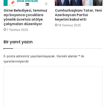
ş
t
i
u
Girne Belediyesi, temmuz
Cumhurbaşkanı Tatar, Yeni
ö
.
ayı boyunca çocuklara
Azerbaycan Partisi
l
B
yönelik ücretsiz atölye
heyetini kabul etti
d
u
çalışmaları düzenliyor
ü
19 Temmuz 2025
k
7 Temmuz 2025
e
z
ş
Bir yanıt yazın
a
m
p
E-posta adresiniz yayınlanmayacak.
Gerekli alanlar
*
ile
i
işaretlenmişlerdir
y
Y
o
n
o
l
r
u
k
u
k
m
e
h
*