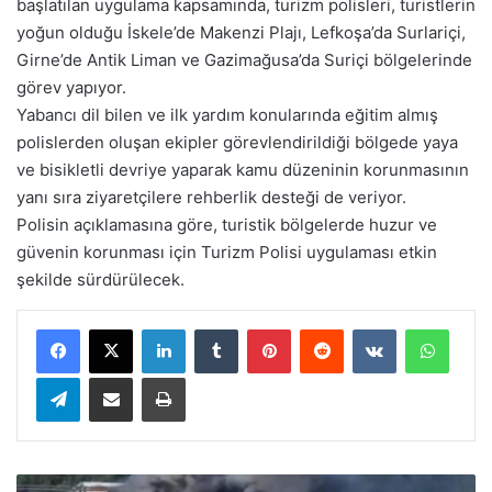
başlatılan uygulama kapsamında, turizm polisleri, turistlerin
yoğun olduğu İskele’de Makenzi Plajı, Lefkoşa’da Surlariçi,
Girne’de Antik Liman ve Gazimağusa’da Suriçi bölgelerinde
görev yapıyor.
Yabancı dil bilen ve ilk yardım konularında eğitim almış
polislerden oluşan ekipler görevlendirildiği bölgede yaya
ve bisikletli devriye yaparak kamu düzeninin korunmasının
yanı sıra ziyaretçilere rehberlik desteği de veriyor.
Polisin açıklamasına göre, turistik bölgelerde huzur ve
güvenin korunması için Turizm Polisi uygulaması etkin
şekilde sürdürülecek.
LinkedIn
Tumblr
Pinterest
Reddit
VKontakte
WhatsApp
Telegram
E-Posta ile paylaş
Yazdır
B