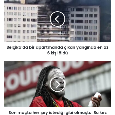
e
l
ç
i
k
a
'
d
Belçika'da bir apartmanda çıkan yangında en az
a
6 kişi öldü
b
i
r
S
a
o
p
n
a
m
r
a
t
ç
m
t
a
a
n
h
d
Son maçta her şey istediği gibi olmuştu. Bu kez
e