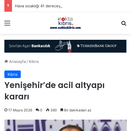
Hava sıcaklığı 41 dereceye kadar yükselecek
Menü
A
Anasayfa
/
Kıbrıs
Kıbrıs
Yenişehir’de acil altyapı
kararı
17 Mayıs 2026
0
360
Bir dakikadan az