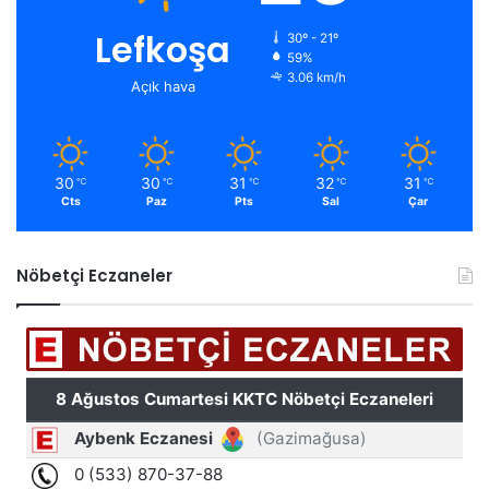
Lefkoşa
30º - 21º
59%
3.06 km/h
Açık hava
30
30
31
32
31
℃
℃
℃
℃
℃
Cts
Paz
Pts
Sal
Çar
Nöbetçi Eczaneler