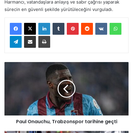
Harmancı, vatandaşlara anlayış ve sabır çağrısı yaparak
sürecin en güvenli şekilde yürütüleceğini vurguladı.
LinkedIn
Tumblr
Pinterest
Reddit
VKontakte
WhatsApp
Telegram
E-Posta ile paylaş
Yazdır
P
a
u
l
O
n
a
u
c
Paul Onauchu, Trabzonspor tarihine geçti
h
u