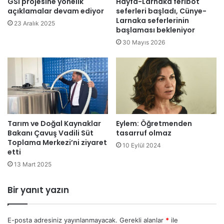
GSI projesine yönelik
Hayfa-Larnaka feribot
ç
ı
açıklamalar devam ediyor
seferleri başladı, Cünye-
t
’
Larnaka seferlerinin
23 Aralık 2025
i
başlaması bekleniyor
n
d
30 Mayıs 2026
a
h
a
l
k
a
s
Tarım ve Doğal Kaynaklar
Eylem: Öğretmenden
i
Bakanı Çavuş Vadili Süt
tasarruf olmaz
l
Toplama Merkezi’ni ziyaret
a
10 Eylül 2024
etti
h
13 Mart 2025
e
ğ
i
Bir yanıt yazın
t
i
m
E-posta adresiniz yayınlanmayacak.
Gerekli alanlar
*
ile