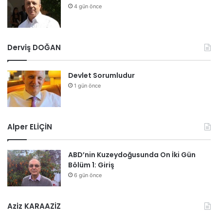
4 gün önce
Derviş DOĞAN
Devlet Sorumludur
1 gün önce
Alper ELİÇİN
ABD’nin Kuzeydoğusunda On İki Gün
Bölüm 1: Giriş
6 gün önce
Aziz KARAAZİZ