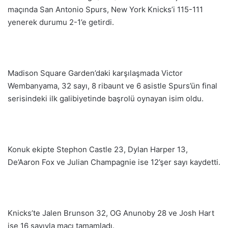
maçında San Antonio Spurs, New York Knicks’i 115-111
yenerek durumu 2-1’e getirdi.
Madison Square Garden’daki karşılaşmada Victor
Wembanyama, 32 sayı, 8 ribaunt ve 6 asistle Spurs’ün final
serisindeki ilk galibiyetinde başrolü oynayan isim oldu.
Konuk ekipte Stephon Castle 23, Dylan Harper 13,
De’Aaron Fox ve Julian Champagnie ise 12’şer sayı kaydetti.
Knicks’te Jalen Brunson 32, OG Anunoby 28 ve Josh Hart
ise 16 sayıyla maçı tamamladı.