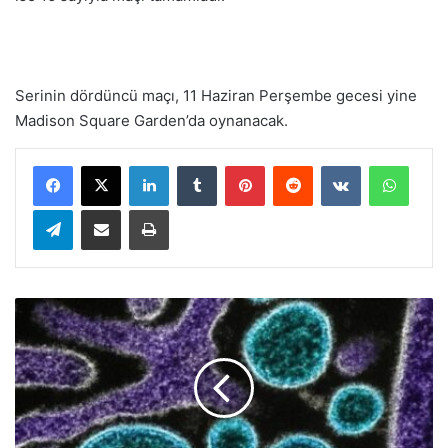
Serinin dördüncü maçı, 11 Haziran Perşembe gecesi yine
Madison Square Garden’da oynanacak.
LinkedIn
Tumblr
Pinterest
Reddit
VKontakte
WhatsApp
Telegram
E-Posta ile paylaş
Yazdır
A
B
D
'
d
e
T