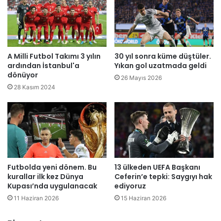
ı
c
s
o
ı
'
:
d
V
a
i
A Milli Futbol Takımı 3 yılın
30 yıl sonra küme düştüler.
d
r
ardından İstanbul'a
Yıkan gol uzatmada geldi
a
ü
dönüyor
26 Mayıs 2026
h
s
28 Kasım 2024
a
ü
y
k
v
o
a
n
n
t
d
r
a
o
e
Futbolda yeni dönem. Bu
13 ülkeden UEFA Başkanı
l
kurallar ilk kez Dünya
Ceferin’e tepki: Saygıyı hak
t
e
Kupası’nda uygulanacak
ediyoruz
y
d
i
e
11 Haziran 2026
15 Haziran 2026
y
m
e
i