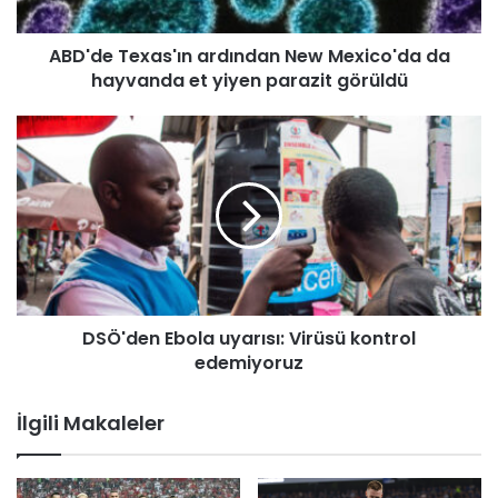
e
x
ABD'de Texas'ın ardından New Mexico'da da
a
hayvanda et yiyen parazit görüldü
s
'
ı
D
n
S
a
Ö
r
'
d
d
ı
e
n
n
d
E
a
b
n
DSÖ'den Ebola uyarısı: Virüsü kontrol
o
N
edemiyoruz
l
e
a
w
u
İlgili Makaleler
M
y
e
a
x
r
i