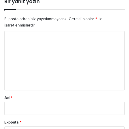
Bir yanıt yazın
n
y
p
o
a
r
E-posta adresiniz yayınlanmayacak.
Gerekli alanlar
*
ile
r
u
işaretlenmişlerdir
a
z
z
Y
i
o
t
g
r
ö
u
r
m
ü
l
*
d
ü
Ad
*
E-posta
*