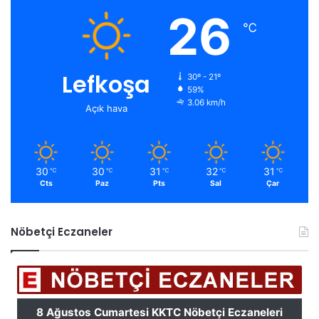
26
℃
Lefkoşa
30º - 21º
59%
3.06 km/h
Açık hava
30
30
31
32
31
℃
℃
℃
℃
℃
Cts
Paz
Pts
Sal
Çar
Nöbetçi Eczaneler