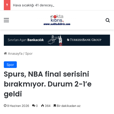
Hava sıcaklığı 41 dereceye kadar yükselecek
Menü
A
Anasayfa
/
Spor
Spor
Spurs, NBA final serisini
bırakmıyor. Durum 2-1’e
geldi
9 Haziran 2026
0
364
Bir dakikadan az