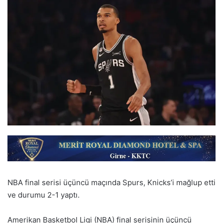
NBA final serisi üçüncü maçında Spurs, Knicks’i mağlup etti
ve durumu 2-1 yaptı.
Amerikan Basketbol Ligi (NBA) final serisinin üçüncü