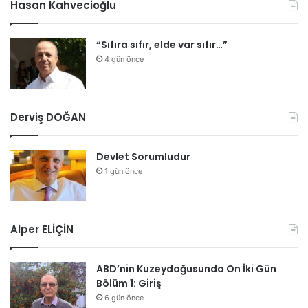
Hasan Kahvecioğlu
“Sıfıra sıfır, elde var sıfır…”
4 gün önce
Derviş DOĞAN
Devlet Sorumludur
1 gün önce
Alper ELİÇİN
ABD’nin Kuzeydoğusunda On İki Gün
Bölüm 1: Giriş
6 gün önce