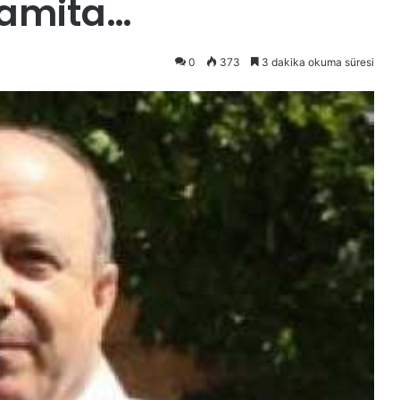
Ramita…
0
373
3 dakika okuma süresi