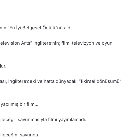
nın “En İyi Belgesel Ödülü”nü aldı.
levision Arts” İngiltere’nin; film, televizyon ve oyun
r.
ur.
ası, İngiltere’deki ve hatta dünyadaki “fikirsel dönüşümü”
 yapılmış bir film…
ileceği” savunmasıyla filmi yayımlamadı.
abileceğini savundu.