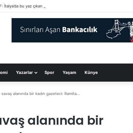
 İtalya’da bu yaz çıkan orman yangınlarında 70 bin hektar alan kül oldu
omi
Yazarlar
Spor
Yaşam
Künye
e savaş alanında bir kadın gazeteci: Ramita…
avaş alanında bir