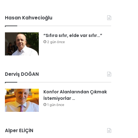
Hasan Kahvecioğlu
“Sıfıra sıfır, elde var sıfır…”
2 gün önce
Derviş DOĞAN
Konfor Alanlarından Çıkmak
İstemiyorlar …
1 gün önce
Alper ELİÇİN