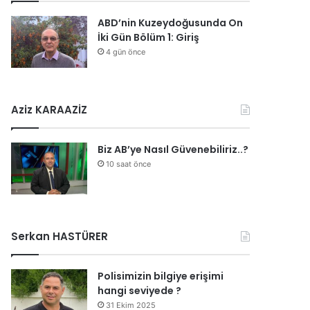
ABD’nin Kuzeydoğusunda On
İki Gün Bölüm 1: Giriş
4 gün önce
Aziz KARAAZİZ
Biz AB’ye Nasıl Güvenebiliriz..?
10 saat önce
Serkan HASTÜRER
Polisimizin bilgiye erişimi
hangi seviyede ?
31 Ekim 2025