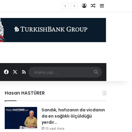
Kayıt Ol
Rastgele Makale
Kenar Bölme
Facebook
X
RSS
Arama
yap
Hasan HASTÜRER
...
Sandık, hafızanın da vicdanın
da en sağlıklı ölçüldüğü
yerdir…
10 saat önce