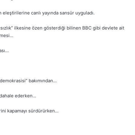
n eleştirilerine canlı yayında sansür uyguladı.
ızlık” ilkesine özen gösterdiği bilinen BBC gibi devlete ait
lmesi…
ması…
 demokrasisi” bakımından…
müdahale ederken…
lerini kapamayı sürdürürken…