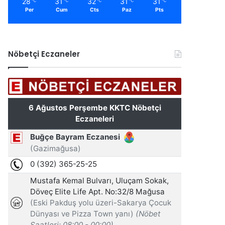
28
31
32
31
31
℃
℃
℃
℃
℃
Per
Cum
Cts
Paz
Pts
Nöbetçi Eczaneler