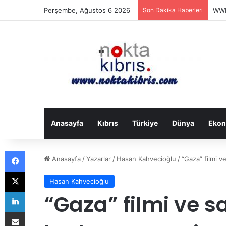
Perşembe, Ağustos 6 2026
Son Dakika Haberleri
WWF:
Anasayfa
Kıbrıs
Türkiye
Dünya
Ekon
Facebook
Anasayfa
/
Yazarlar
/
Hasan Kahvecioğlu
/
“Gaza” filmi v
X
Hasan Kahvecioğlu
LinkedIn
“Gaza” filmi ve s
E-Posta ile paylaş