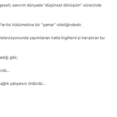
lgeseli; sanırım dünyada “düşünsel dönüşüm” sürecinde
 Partisi hükümetine bir “şamar” niteliğindedir.
elevizyonunda yayımlanan hatta İngiltere’yi karıştıran bu
dığı gibi;
dürdü…
ağlık çalışanını öldürdü…