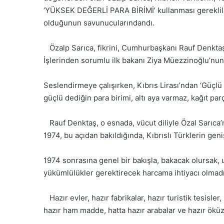
‘YÜKSEK DEĞERLİ PARA BİRİMİ’ kullanması gereklili
olduğunun savunucularındandı.
Özalp Sarıca, fikrini, Cumhurbaşkanı Rauf Denktaş’ı
İşlerinden sorumlu ilk bakanı Ziya Müezzinoğlu’nun
Seslendirmeye çalışırken, Kıbrıs Lirası’ndan ‘Güçlü 
güçlü dediğin para birimi, altı aya varmaz, kağıt parç
Rauf Denktaş, o esnada, vücut diliyle Özal Sarıca’
1974, bu açıdan bakıldığında, Kıbrıslı Türklerin geniş
1974 sonrasına genel bir bakışla, bakacak olursak, 
yükümlülükler gerektirecek harcama ihtiyacı olmadı
Hazır evler, hazır fabrikalar, hazır turistik tesisler,
hazır ham madde, hatta hazır arabalar ve hazır öküz