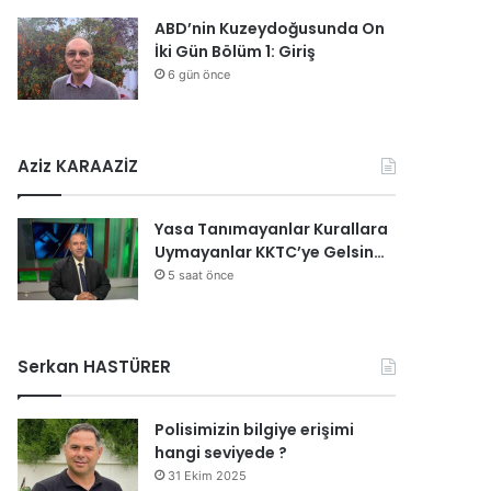
ABD’nin Kuzeydoğusunda On
İki Gün Bölüm 1: Giriş
6 gün önce
Aziz KARAAZİZ
Yasa Tanımayanlar Kurallara
Uymayanlar KKTC’ye Gelsin…
5 saat önce
Serkan HASTÜRER
Polisimizin bilgiye erişimi
hangi seviyede ?
31 Ekim 2025