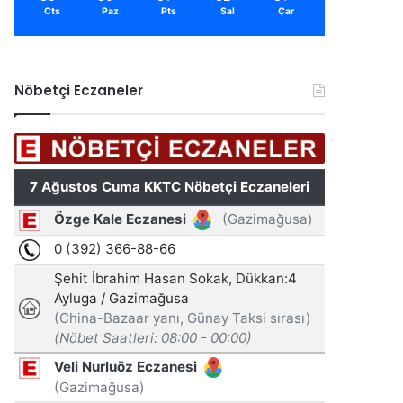
Cts
Paz
Pts
Sal
Çar
Nöbetçi Eczaneler