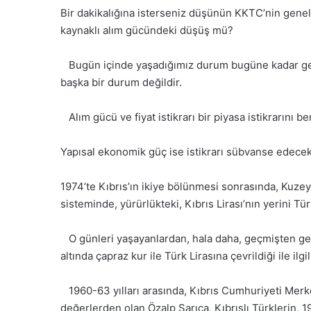
Bir dakikalığına isterseniz düşünün KKTC’nin genel 
kaynaklı alım gücündeki düşüş mü?
Bugün içinde yaşadığımız durum bugüne kadar gelen
başka bir durum değildir.
Alım gücü ve fiyat istikrarı bir piyasa istikrarını b
Yapısal ekonomik güç ise istikrarı sübvanse edecek 
1974’te Kıbrıs’ın ikiye bölünmesi sonrasında, Kuzey
sisteminde, yürürlükteki, Kıbrıs Lirası’nın yerini Türk
O günleri yaşayanlardan, hala daha, geçmişten gelen
altında çapraz kur ile Türk Lirasına çevrildiği ile i
1960-63 yılları arasında, Kıbrıs Cumhuriyeti Merke
değerlerden olan Özalp Sarıca, Kıbrıslı Türklerin, 1