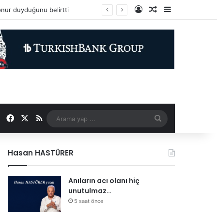
Kayıt Ol
Rastgele Makale
Kenar Bölme
Facebook
X
RSS
Arama
yap
Hasan HASTÜRER
...
Anıların acı olanı hiç
unutulmaz…
5 saat önce