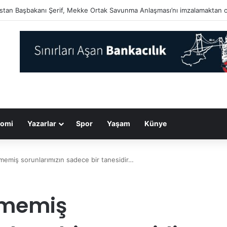
arın acı olanı hiç unutulmaz…
omi
Yazarlar
Spor
Yaşam
Künye
lmemiş sorunlarımızın sadece bir tanesidir…
lmemiş