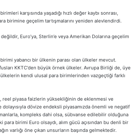
irimleri karşısında yaşadığı hızlı değer kaybı sonrası,
a birimine geçelim tartışmalarını yeniden alevlendirdi.
 değildir, Euro’ya, Sterlin’e veya Amerikan Dolarına geçelim
rimi yabancı bir ülkenin parası olan ülkeler mevcut.
fusları KKTC’den büyük örnek ülkeler. Avrupa Birliği de, üye
 ülkelerin kendi ulusal para birimlerinden vazgeçtiği farklı
reel piyasa faizlerin yüksekliğinin de eklenmesi ve
ve dolayısıyla dövize endeksli piyasamızda önemli ve negatif
ümanlarla, kompleks dahi olsa, sübvanse edilebilir olduğuna
 para birimi Euro olsaydı, alım gücü açısından bu denli bir
ğın varlığı öne çıkan unsurların başında gelmektedir.