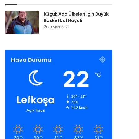
Küçük Ada Ülkeleri İçin Büyük
Basketbol Hayali
29 Mart 2025
Hava Durumu
22
℃
Lefkoşa
30º - 21º
75%
1.43 km/h
Açık hava
30
30
31
32
31
℃
℃
℃
℃
℃