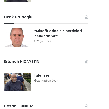
Cenk Uzunoğlu
“Misafir odasının perdeleri
açılacak mı?”
2 gün önce
Ertanch HİDAYETİN
İkilemler
23 Haziran 2024
Hasan GÜNDÜZ