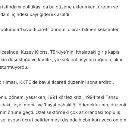
istihdamı politikası da bu düzene eklenirken, üretim ve
hdam içindeki payı giderek azaldı..
 toplumda ‘bavul ticareti’ dönemi olarak bilinen seksenler
cesinde, Kuzey Kıbrıs, Türkiye’nin, ithalattaki giriş kapısı
kin düşüklüğü ve karlılık, yüksek enflasyona rağmen, akan
luşturmuyordu.
ırılması, KKTC’de bavul ticareti düzenini sona erdirdi.
yonlu dönemi yaşarken, 1991 körfez krizi, 1994’teki Tansu
aki, ‘eşel mobil’ ve ‘hayat pahalılığı’ ödeneklerinin, düzenli
nin önüne geçti. Özel sektördeki çok az orandaki toplu iş
 ise, asgari ücret belirlenmesi dışında hiçbir koruyucu önlem