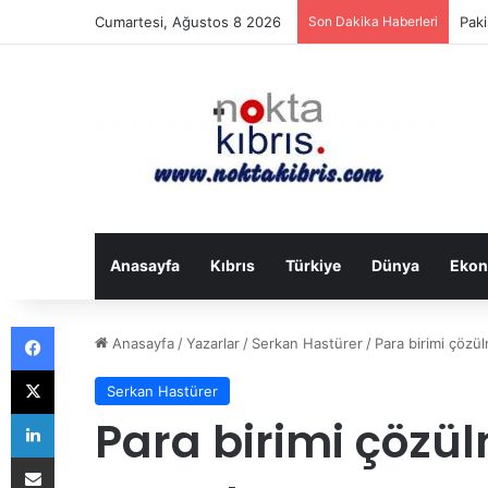
Cumartesi, Ağustos 8 2026
Son Dakika Haberleri
Anıl
Anasayfa
Kıbrıs
Türkiye
Dünya
Ekon
Facebook
Anasayfa
/
Yazarlar
/
Serkan Hastürer
/
Para birimi çözü
X
Serkan Hastürer
LinkedIn
Para birimi çözü
E-Posta ile paylaş