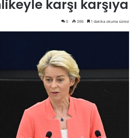
likeyle karşı karşıya
0
366
1 dakika okuma süresi