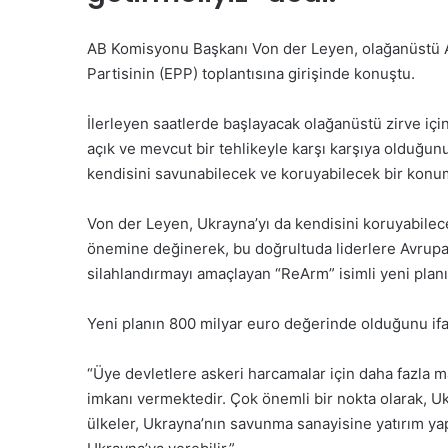
AB Komisyonu Başkanı Von der Leyen, olağanüstü A
Partisinin (EPP) toplantısına girişinde konuştu.
İlerleyen saatlerde başlayacak olağanüstü zirve için
açık ve mevcut bir tehlikeyle karşı karşıya olduğ
kendisini savunabilecek ve koruyabilecek bir konum
Von der Leyen, Ukrayna’yı da kendisini koruyabilec
önemine değinerek, bu doğrultuda liderlere Avrupa
silahlandırmayı amaçlayan “ReArm” isimli yeni plan
Yeni planın 800 milyar euro değerinde olduğunu ifad
“Üye devletlere askeri harcamalar için daha fazla 
imkanı vermektedir. Çok önemli bir nokta olarak, U
ülkeler, Ukrayna’nın savunma sanayisine yatırım yapa