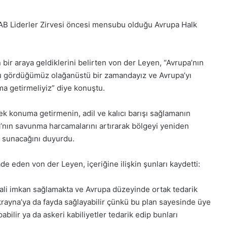
B Liderler Zirvesi öncesi mensubu olduğu Avrupa Halk
 bir araya geldiklerini belirten von der Leyen, “Avrupa’nın
unu gördüğümüz olağanüstü bir zamandayız ve Avrupa’yı
a getirmeliyiz” diye konuştu.
ek konuma getirmenin, adil ve kalıcı barışı sağlamanın
’nın savunma harcamalarını artırarak bölgeyi yeniden
ı sunacağını duyurdu.
e eden von der Leyen, içeriğine ilişkin şunları kaydetti:
mali imkan sağlamakta ve Avrupa düzeyinde ortak tedarik
krayna’ya da fayda sağlayabilir çünkü bu plan sayesinde üye
bilir ya da askeri kabiliyetler tedarik edip bunları