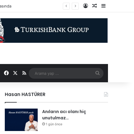
Kayıt Ol
Rastgele Makale
Kenar Bölme
Facebook
X
RSS
Arama
yap
Hasan HASTÜRER
...
Anıların acı olanı hiç
unutulmaz…
1 gün önce