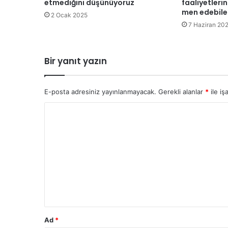
c
etmediğini düşünüyoruz
faaliyetleri
i
men edebile
2 Ocak 2025
l
7 Haziran 20
e
r
i
Bir yanıt yazın
n
e
d
E-posta adresiniz yayınlanmayacak.
Gerekli alanlar
*
ile iş
u
y
Y
u
o
r
u
r
u
m
*
Ad
*