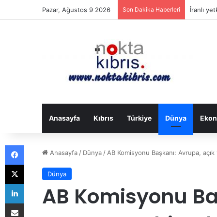
Pazar, Ağustos 9 2026
Son Dakika Haberleri
Eski ABD 
Anasayfa
Kıbrıs
Türkiye
Dünya
Ekon
Facebook
Anasayfa
/
Dünya
/
AB Komisyonu Başkanı: Avrupa, açık v
X
Dünya
LinkedIn
AB Komisyonu Baş
E-Posta ile paylaş