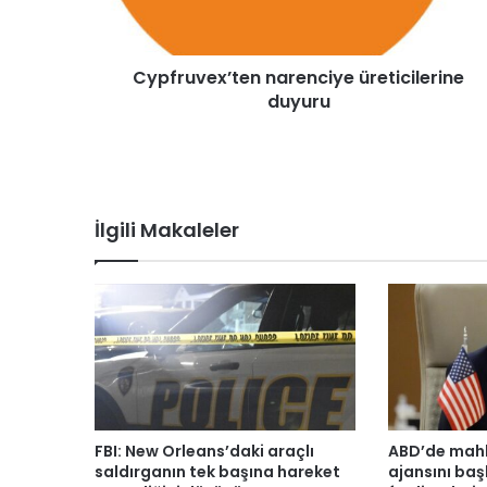
v
e
x
Cypfruvex’ten narenciye üreticilerine
’
duyuru
t
e
n
n
a
r
İlgili Makaleler
e
n
c
i
y
e
ü
r
e
t
FBI: New Orleans’daki araçlı
ABD’de mahk
i
saldırganın tek başına hareket
ajansını baş