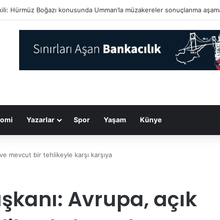
Başkanı Biden’ın kanserinin yayıldığı açıklandı
omi
Yazarlar
Spor
Yaşam
Künye
e mevcut bir tehlikeyle karşı karşıya
kanı: Avrupa, açık