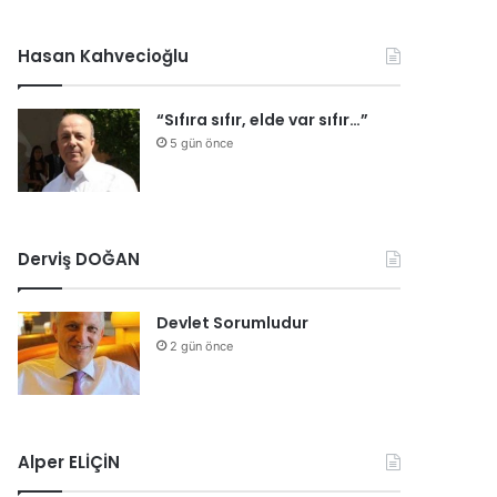
Hasan Kahvecioğlu
“Sıfıra sıfır, elde var sıfır…”
5 gün önce
Derviş DOĞAN
Devlet Sorumludur
2 gün önce
Alper ELİÇİN