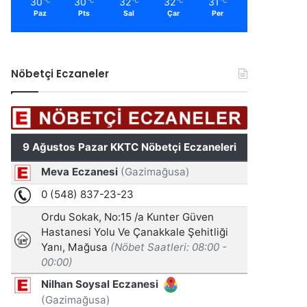
30
30
32
32
31
℃
℃
℃
℃
℃
Paz
Pts
Sal
Çar
Per
Nöbetçi Eczaneler