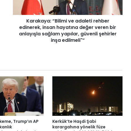
y
a
:
Karakaya: “Bilimi ve adaleti rehber
“
edinerek, insan hayatına değer veren bir
B
i
anlayışla sağlam yapılar, güvenli şehirler
l
inşa edilmeli"”
i
m
i
v
e
a
d
a
l
e
t
i
r
eme, Trump’ın AP
Kerkük’te Haşdi Şabi
e
kanlık
karargahına yönelik füze