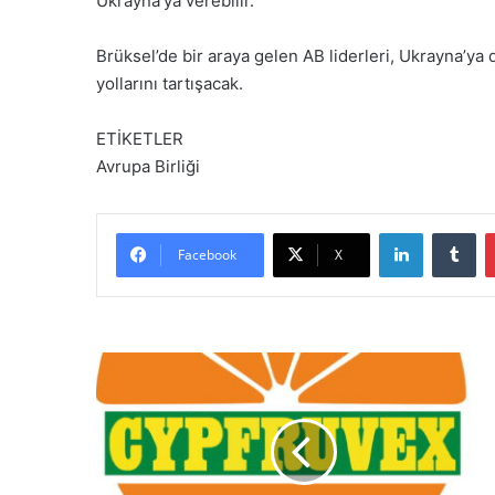
Ukrayna’ya verebilir.”
Brüksel’de bir araya gelen AB liderleri, Ukrayna’y
yollarını tartışacak.
ETİKETLER
Avrupa Birliği
LinkedIn
Tumblr
Facebook
X
C
y
p
f
r
u