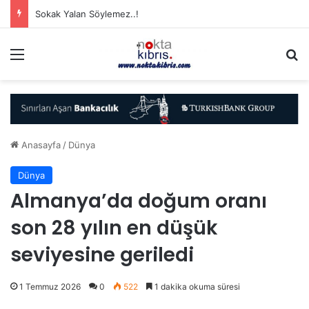
Sokak Yalan Söylemez..!
Menü
A
Anasayfa
/
Dünya
Dünya
Almanya’da doğum oranı
son 28 yılın en düşük
seviyesine geriledi
1 Temmuz 2026
0
522
1 dakika okuma süresi