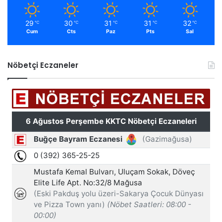
29
30
31
31
32
℃
℃
℃
℃
℃
Cum
Cts
Paz
Pts
Sal
Nöbetçi Eczaneler