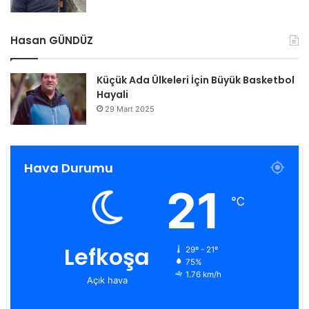
Hasan GÜNDÜZ
Küçük Ada Ülkeleri İçin Büyük Basketbol
Hayali
29 Mart 2025
Hava Durumu
21
℃
Lefkoşa
29º - 21º
75%
1.76 km/h
Açık hava