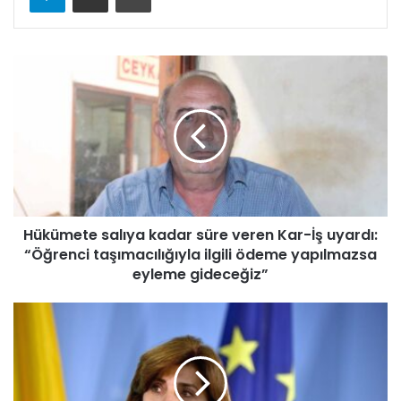
H
ü
k
ü
m
e
t
e
s
Hükümete salıya kadar süre veren Kar-İş uyardı:
a
“Öğrenci taşımacılığıyla ilgili ödeme yapılmazsa
l
ı
eyleme gideceğiz”
y
a
H
k
o
a
l
d
g
a
u