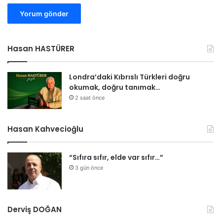
z
e
s
k
a
”
e
ç
y
a
Hasan HASTÜRER
l
ğ
e
r
m
ı
Londra’daki Kıbrıslı Türkleri doğru
e
s
okumak, doğru tanımak…
g
ı
2 saat önce
i
d
e
Hasan Kahvecioğlu
c
e
“Sıfıra sıfır, elde var sıfır…”
ğ
i
3 gün önce
z
”
Derviş DOĞAN