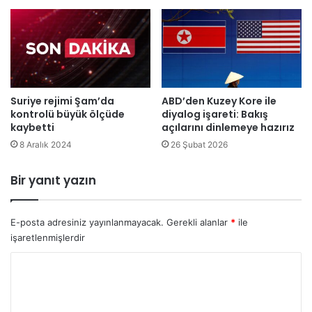
:
l
“
a
Ö
r
ğ
ı
r
k
e
o
n
Suriye rejimi Şam’da
ABD’den Kuzey Kore ile
r
kontrolü büyük ölçüde
diyalog işareti: Bakış
c
u
kaybetti
açılarını dinlemeye hazırız
i
y
t
8 Aralık 2024
26 Şubat 2026
a
a
c
ş
a
Bir yanıt yazın
ı
k
m
,
a
o
E-posta adresiniz yayınlanmayacak.
Gerekli alanlar
*
ile
c
r
işaretlenmişlerdir
ı
t
l
a
Y
ı
k
o
ğ
,
ı
r
m