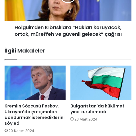
r
i
s
n
ü
’
r
d
e
Holguin’den Kıbrıslılara “Hakları koruyacak,
e
v
ortak, müreffeh ve güvenli gelecek” çağrısı
n
e
K
r
ı
İlgili Makaleler
e
b
n
r
K
ı
a
s
r
l
-
ı
İ
l
ş
a
u
r
Kremlin Sözcüsü Peskov,
Bulgaristan'da hükümet
y
a
Ukrayna’da çatışmaları
yine kurulamadı
a
“
dondurmak istemediklerini
28 Mart 2024
r
söyledi
H
d
a
20 Kasım 2024
ı
k