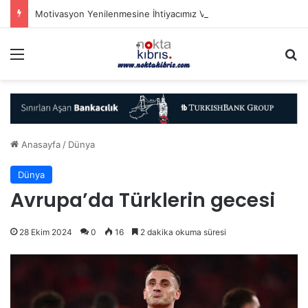
Motivasyon Yenilenmesine İhtiyacımız Var
Menü
A
Anasayfa
/
Dünya
Dünya
Avrupa’da Türklerin gecesi
28 Ekim 2024
0
16
2 dakika okuma süresi