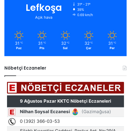
Lefkoşa
31º - 21º
39%
0.69 km/h
Açık hava
31
31
32
32
31
℃
℃
℃
℃
℃
Paz
Pts
Sal
Çar
Per
Nöbetçi Eczaneler