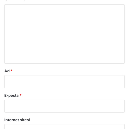
Y
o
r
u
m
*
Ad
*
E-posta
*
İnternet sitesi