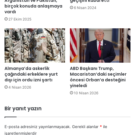
Afganistan ve Pakistan,
geçişini kabul etti
birçok konuda anlaşmaya
d
6 Nisan 2024
vardı
a
c
27 Ekim 2025
a
n
k
a
y
b
ı
Almanya’da askerlik
ABD Başkanı Trump,
2
çağındaki erkeklere yurt
Macaristan’daki seçimler
4
dışı için ordu izni şartı
öncesi Orban’a desteğini
o
yineledi
4 Nisan 2026
l
10 Nisan 2026
d
u
Bir yanıt yazın
E-posta adresiniz yayınlanmayacak.
Gerekli alanlar
*
ile
işaretlenmişlerdir