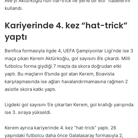
Ave’yi Aktürkoğlu’nun hat-trick ile yerle bir etti” ifadelerini
kullandı.
Kariyerinde 4. kez “hat-trick”
yaptı
Benfica formasıyla ligde 4, UEFA Şampiyonlar Ligi’nde ise 3
maça çıkan Kerem Aktürkoğlu, gol sayısını 8’e çıkardı. Milli
futbolcu forma giydiği 7 maçta da skora doğrudan etki
yaptı. Bu maçların 6’sında gol atan Kerem, Boavista
karşılaşmasında ise ağları havalandırmamasına rağmen 2
asistle skora katkı yaptı.
Ligdeki gol sayısını 5’e çıkartan Kerem, gol krallığı yarışında
ise 3. sıraya yükseldi.
Kerem ayrıca kariyerinde 4. kez “hat-trick” yaptı. 26
yaşındaki futbolcu daha önce Galatasaray formasıyla 2,