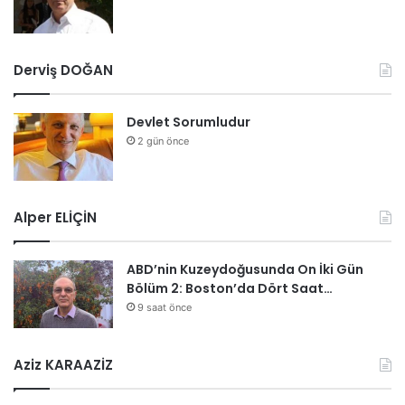
Derviş DOĞAN
Devlet Sorumludur
2 gün önce
Alper ELİÇİN
ABD’nin Kuzeydoğusunda On İki Gün
Bölüm 2: Boston’da Dört Saat…
9 saat önce
Aziz KARAAZİZ