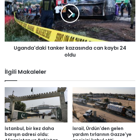
ı
a
z
n
o
d
l
a
m
'
u
d
y
a
Uganda'daki tanker kazasında can kaybı 24
o
k
r
oldu
i
l
t
a
a
İlgili Makaleler
r
n
.
k
.
e
.
r
k
a
z
a
s
İstanbul, bir kez daha
İsrail, Ürdün'den gelen
ı
barışın adresi oldu:
yardım tırlarının Gazze'ye
n