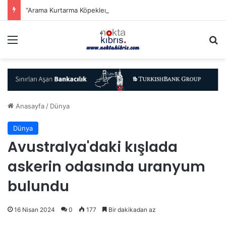
“Arama Kurtarma Köpekleri Çalıştayı” düzenlenecek
Menü
A
Anasayfa
/
Dünya
Dünya
Avustralya'daki kışlada
askerin odasında uranyum
bulundu
16 Nisan 2024
0
177
Bir dakikadan az