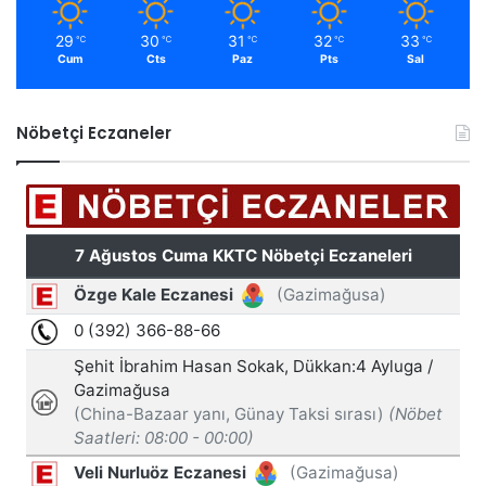
29
30
31
32
33
℃
℃
℃
℃
℃
Cum
Cts
Paz
Pts
Sal
Nöbetçi Eczaneler