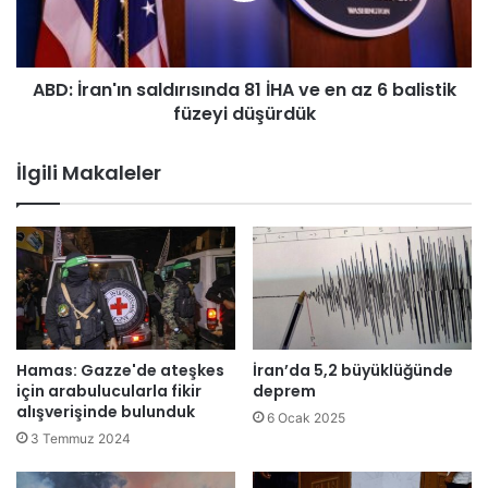
i
a
ş
n
Y
'
ABD: İran'ın saldırısında 81 İHA ve en az 6 balistik
Ö
ı
K
füzeyi düşürdük
n
…
s
a
İlgili Makaleler
l
d
ı
r
ı
s
ı
n
d
Hamas: Gazze'de ateşkes
İran’da 5,2 büyüklüğünde
a
için arabulucularla fikir
deprem
8
alışverişinde bulunduk
6 Ocak 2025
1
3 Temmuz 2024
İ
H