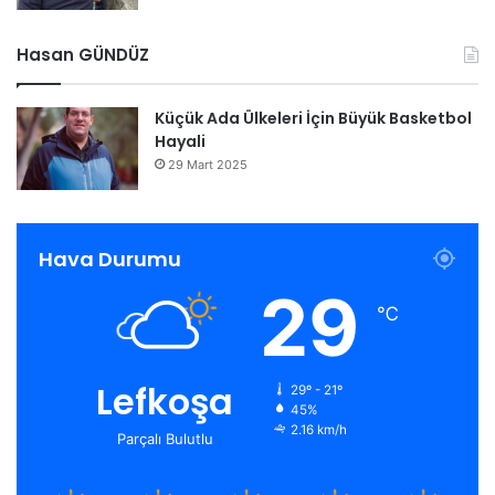
Hasan GÜNDÜZ
Küçük Ada Ülkeleri İçin Büyük Basketbol
Hayali
29 Mart 2025
Hava Durumu
29
℃
Lefkoşa
29º - 21º
45%
2.16 km/h
Parçalı Bulutlu