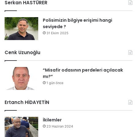
Serkan HASTÜRER
Polisimizin bilgiye erişimi hangi
seviyede ?
31 Ekim 2025
Cenk Uzunoğlu
“Misafir odasının perdeleri açılacak
mı?”
1 gün önce
Ertanch HİDAYETİN
İkilemler
23 Haziran 2024