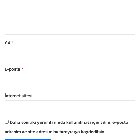
i
u
d
m
ü
ş
*
ü
r
d
Ad
*
ü
k
E-posta
*
İnternet sitesi
Daha sonraki yorumlarımda kullanılması için adım, e-posta
adresim ve site adresim bu tarayıcıya kaydedilsin.