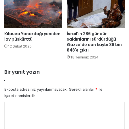
A
v
e
e
n
Kilauea Yanardağı yeniden
İsrail'in 286 gündür
a
lav püskürttü
saldırılarını sürdürdüğü
z
Gazze'de can kaybı 38 bin
6
12 Şubat 2025
848'e çıktı
b
18 Temmuz 2024
a
l
i
Bir yanıt yazın
s
t
i
E-posta adresiniz yayınlanmayacak.
Gerekli alanlar
*
ile
k
işaretlenmişlerdir
f
ü
Y
z
o
e
r
y