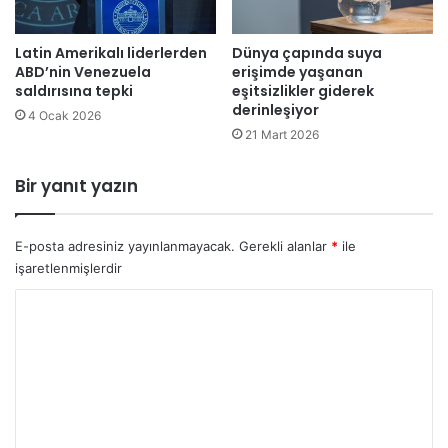
l
e
Latin Amerikalı liderlerden
Dünya çapında suya
r
ABD’nin Venezuela
erişimde yaşanan
i
saldırısına tepki
eşitsizlikler giderek
f
derinleşiyor
ü
4 Ocak 2026
21 Mart 2026
z
e
v
Bir yanıt yazın
e
İ
H
E-posta adresiniz yayınlanmayacak.
Gerekli alanlar
*
ile
A
işaretlenmişlerdir
s
a
Y
l
o
d
r
ı
r
u
ı
m
l