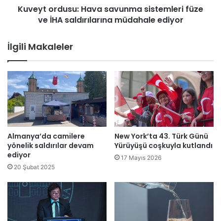
Kuveyt ordusu: Hava savunma sistemleri füze
n
u
ü
ve İHA saldırılarına müdahale ediyor
s
,
u
s
:
İlgili Makaleler
ö
H
z
a
Y
v
a
a
ş
s
a
a
r
v
E
u
r
n
Almanya’da camilere
New York’ta 43. Türk Günü
s
m
yönelik saldırılar devam
Yürüyüşü coşkuyla kutlandı
o
a
ediyor
17 Mayıs 2026
y
s
20 Şubat 2025
’
i
u
s
n
t
e
m