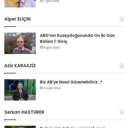
1 gün önce
Alper ELİÇİN
ABD’nin Kuzeydoğusunda On İki Gün
Bölüm 1: Giriş
4 gün önce
Aziz KARAAZİZ
Biz AB’ye Nasıl Güvenebiliriz..?
4 saat önce
Serkan HASTÜRER