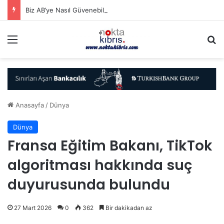
Biz AB’ye Nasıl Güvenebiliriz..?
Menü
A
Anasayfa
/
Dünya
Dünya
Fransa Eğitim Bakanı, TikTok
algoritması hakkında suç
duyurusunda bulundu
27 Mart 2026
0
362
Bir dakikadan az