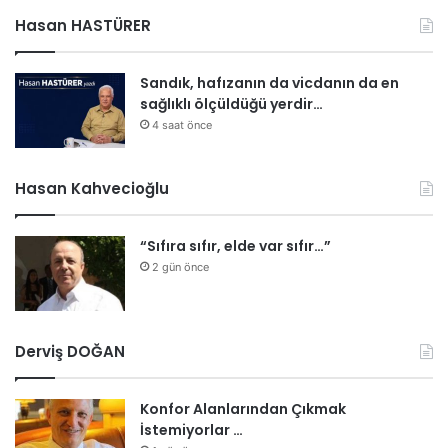
Hasan HASTÜRER
Sandık, hafızanın da vicdanın da en
sağlıklı ölçüldüğü yerdir…
4 saat önce
Hasan Kahvecioğlu
“Sıfıra sıfır, elde var sıfır…”
2 gün önce
Derviş DOĞAN
Konfor Alanlarından Çıkmak
İstemiyorlar …