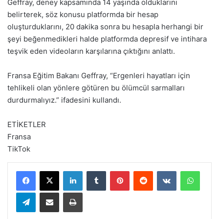
Geffray, deney kapsamında 14 yaşında olduklarını
belirterek, söz konusu platformda bir hesap
oluşturduklarını, 20 dakika sonra bu hesapla herhangi bir
şeyi beğenmedikleri halde platformda depresif ve intihara
teşvik eden videoların karşılarına çıktığını anlattı.
Fransa Eğitim Bakanı Geffray, “Ergenleri hayatları için
tehlikeli olan yönlere götüren bu ölümcül sarmalları
durdurmalıyız.” ifadesini kullandı.
ETİKETLER
Fransa
TikTok
LinkedIn
Tumblr
Pinterest
Reddit
VKontakte
WhatsApp
Telegram
E-Posta ile paylaş
Yazdır