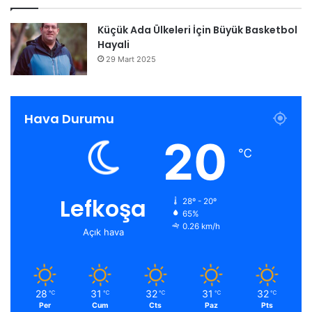
Küçük Ada Ülkeleri İçin Büyük Basketbol
Hayali
29 Mart 2025
Hava Durumu
20
℃
Lefkoşa
28º - 20º
65%
0.26 km/h
Açık hava
28
31
32
31
32
℃
℃
℃
℃
℃
Per
Cum
Cts
Paz
Pts