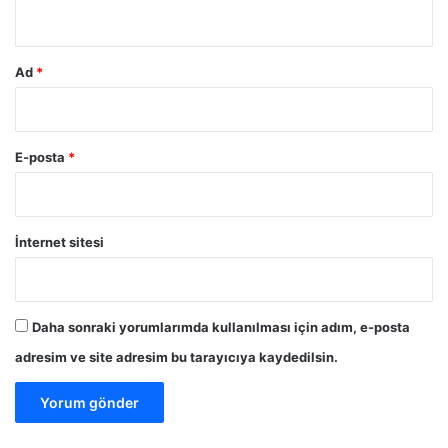
a
*
r
ı
n
Ad
*
a
m
ü
d
E-posta
*
a
h
a
l
İnternet sitesi
e
e
d
i
Daha sonraki yorumlarımda kullanılması için adım, e-posta
y
adresim ve site adresim bu tarayıcıya kaydedilsin.
o
r