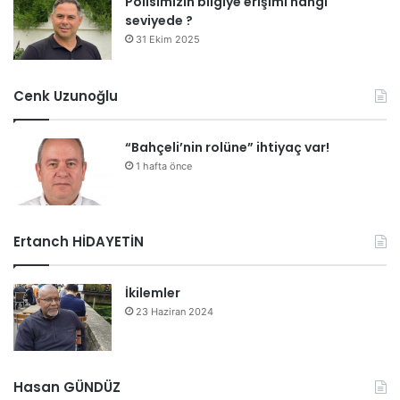
Polisimizin bilgiye erişimi hangi
seviyede ?
31 Ekim 2025
Cenk Uzunoğlu
“Bahçeli’nin rolüne” ihtiyaç var!
1 hafta önce
Ertanch HİDAYETİN
İkilemler
23 Haziran 2024
Hasan GÜNDÜZ