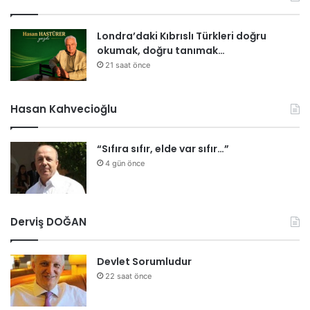
Londra’daki Kıbrıslı Türkleri doğru
okumak, doğru tanımak…
21 saat önce
Hasan Kahvecioğlu
“Sıfıra sıfır, elde var sıfır…”
4 gün önce
Derviş DOĞAN
Devlet Sorumludur
22 saat önce