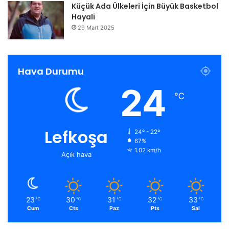
Küçük Ada Ülkeleri İçin Büyük Basketbol
Hayali
29 Mart 2025
Hava Durumu
24
℃
Lefkoşa
24º - 22º
67%
1.02 km/h
Açık hava
23
30
31
32
33
℃
℃
℃
℃
℃
Cum
Cts
Paz
Pts
Sal