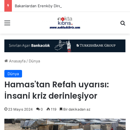
Bakanlardan Erenköy Direnişi’nin 62’nci yıl dönümü mesajları
Menü
A
Anasayfa
/
Dünya
Dünya
Hamas'tan Refah uyarısı:
İnsani kriz derinleşiyor
23 Mayıs 2024
0
119
Bir dakikadan az