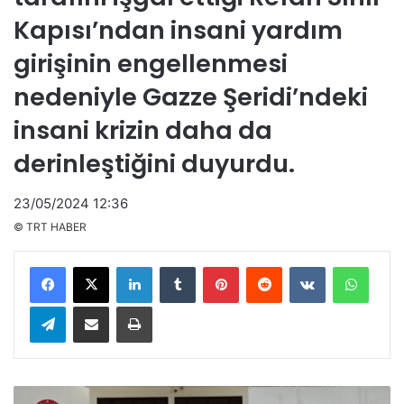
Kapısı’ndan insani yardım
girişinin engellenmesi
nedeniyle Gazze Şeridi’ndeki
insani krizin daha da
derinleştiğini duyurdu.
23/05/2024 12:36
© TRT HABER
LinkedIn
Tumblr
Pinterest
Reddit
VKontakte
WhatsApp
Telegram
E-Posta ile paylaş
Yazdır
M