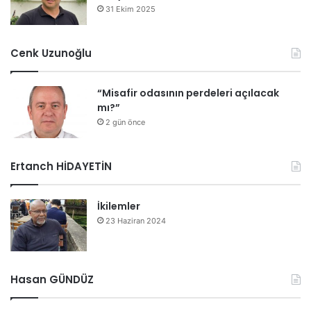
31 Ekim 2025
Cenk Uzunoğlu
“Misafir odasının perdeleri açılacak
mı?”
2 gün önce
Ertanch HİDAYETİN
İkilemler
23 Haziran 2024
Hasan GÜNDÜZ