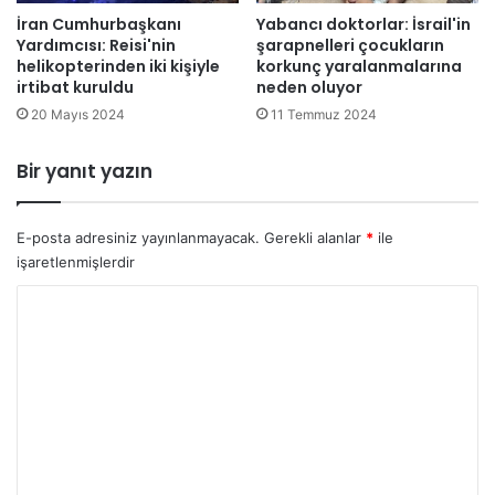
i
İran Cumhurbaşkanı
Yabancı doktorlar: İsrail'in
D
Yardımcısı: Reisi'nin
şarapnelleri çocukların
n
e
helikopterinden iki kişiyle
korkunç yaralanmalarına
i
n
irtibat kuruldu
neden oluyor
k
i
a
20 Mayıs 2024
11 Temmuz 2024
z
b
l
u
e
Bir yanıt yazın
l
r
e
d
t
e
E-posta adresiniz yayınlanmayacak.
Gerekli alanlar
*
ile
t
k
işaretlenmişlerdir
i
i
ü
Y
s
o
t
r
ü
n
u
l
m
ü
ğ
*
ü