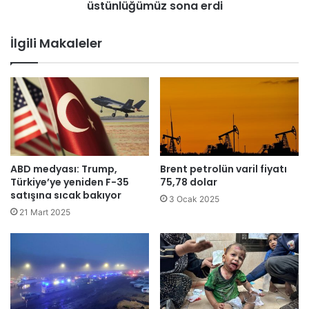
l
üstünlüğümüz sona erdi
l
i
t
a
ı
İlgili Makaleler
s
l
t
a
s
r
u
ı
b
Y
a
u
y
n
l
a
a
n
ABD medyası: Trump,
Brent petrolün varil fiyatı
r
b
Türkiye’ye yeniden F-35
75,78 dolar
v
a
satışına sıcak bakıyor
3 Ocak 2025
e
s
21 Mart 2025
a
ı
i
n
l
ı
e
n
l
d
e
a
r
: