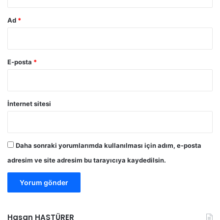
m
ü
Ad
*
z
s
o
n
E-posta
*
a
e
r
d
İnternet sitesi
i
Daha sonraki yorumlarımda kullanılması için adım, e-posta
adresim ve site adresim bu tarayıcıya kaydedilsin.
Hasan HASTÜRER