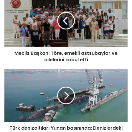
e
c
l
i
s
B
a
ş
Meclis Başkanı Töre, emekli astsubaylar ve
k
ailelerini kabul etti
a
n
ı
T
T
ü
ö
r
r
k
e
d
,
e
e
n
m
i
e
z
k
Türk denizaltıları Yunan basınında: Denizlerdeki
a