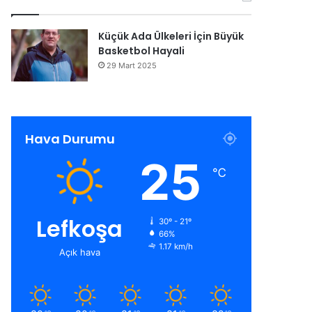
Küçük Ada Ülkeleri İçin Büyük
Basketbol Hayali
29 Mart 2025
Hava Durumu
25
℃
Lefkoşa
30º - 21º
66%
1.17 km/h
Açık hava