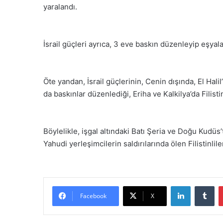
yaralandı.
İsrail güçleri ayrıca, 3 eve baskın düzenleyip eşyalar
Öte yandan, İsrail güçlerinin, Cenin dışında, El Hal
da baskınlar düzenlediği, Eriha ve Kalkilya’da Filistin
Böylelikle, işgal altındaki Batı Şeria ve Doğu Kudüs’
Yahudi yerleşimcilerin saldırılarında ölen Filistinlil
LinkedIn
Tumblr
Facebook
X