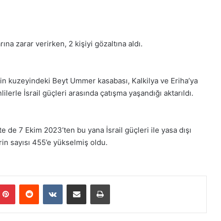
ına zarar verirken, 2 kişiyi gözaltına aldı.
il’in kuzeyindeki Beyt Ummer kasabası, Kalkilya ve Eriha’ya
lilerle İsrail güçleri arasında çatışma yaşandığı aktarıldı.
te de 7 Ekim 2023’ten bu yana İsrail güçleri ile yasa dışı
erin sayısı 455’e yükselmiş oldu.
Pinterest
Reddit
VKontakte
E-Posta ile paylaş
Yazdır