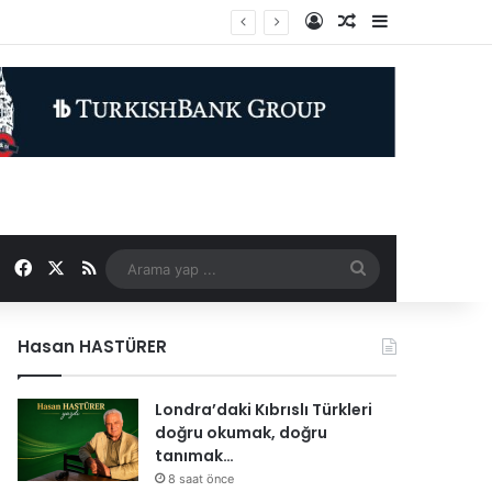
Kayıt Ol
Rastgele Makale
Kenar Bölme
 döndü
Facebook
X
RSS
Arama
yap
Hasan HASTÜRER
...
Londra’daki Kıbrıslı Türkleri
doğru okumak, doğru
tanımak…
8 saat önce