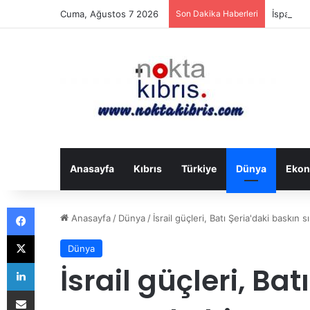
Cuma, Ağustos 7 2026
Son Dakika Haberleri
İspanya 
Anasayfa
Kıbrıs
Türkiye
Dünya
Ekon
Facebook
Anasayfa
/
Dünya
/
İsrail güçleri, Batı Şeria'daki baskın
X
Dünya
LinkedIn
İsrail güçleri, Ba
E-Posta ile paylaş