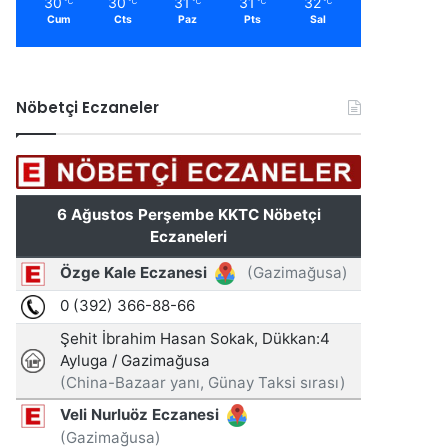
30
30
31
31
32
℃
℃
℃
℃
℃
Cum
Cts
Paz
Pts
Sal
Nöbetçi Eczaneler