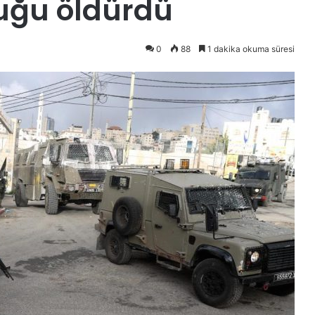
cuğu öldürdü
0
88
1 dakika okuma süresi