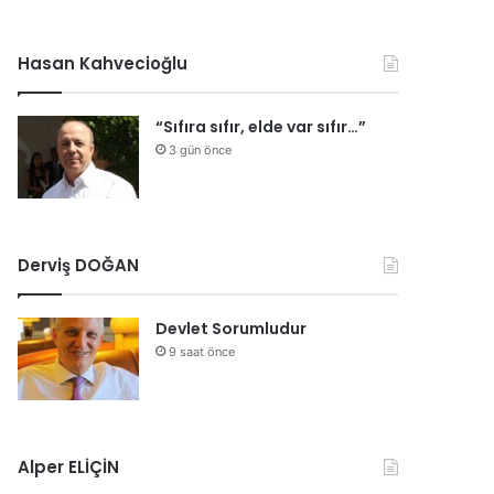
Hasan Kahvecioğlu
“Sıfıra sıfır, elde var sıfır…”
3 gün önce
Derviş DOĞAN
Devlet Sorumludur
9 saat önce
Alper ELİÇİN