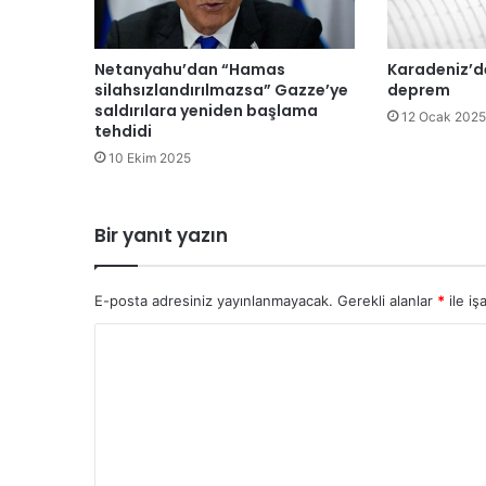
ü
n
d
Netanyahu’dan “Hamas
Karadeniz’d
e
silahsızlandırılmazsa” Gazze’ye
deprem
d
saldırılara yeniden başlama
12 Ocak 2025
tehdidi
e
p
10 Ekim 2025
r
e
m
Bir yanıt yazın
E-posta adresiniz yayınlanmayacak.
Gerekli alanlar
*
ile iş
Y
o
r
u
m