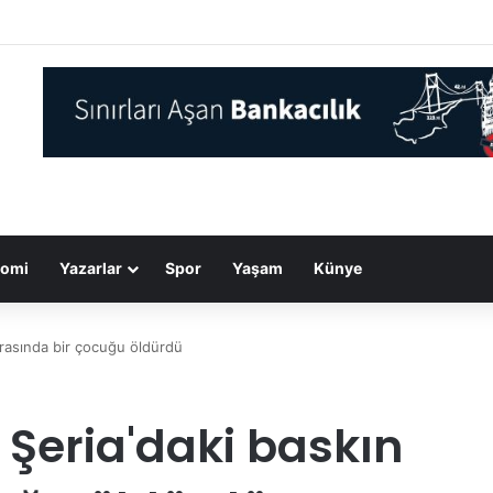
tarihinin en büyük orman yangınında New York büyüklüğünde alan küle
omi
Yazarlar
Spor
Yaşam
Künye
 sırasında bir çocuğu öldürdü
tı Şeria'daki baskın