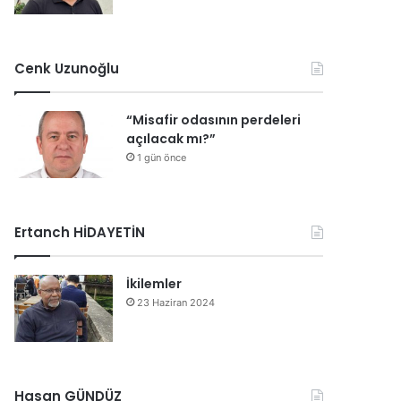
Cenk Uzunoğlu
“Misafir odasının perdeleri
açılacak mı?”
1 gün önce
Ertanch HİDAYETİN
İkilemler
23 Haziran 2024
Hasan GÜNDÜZ