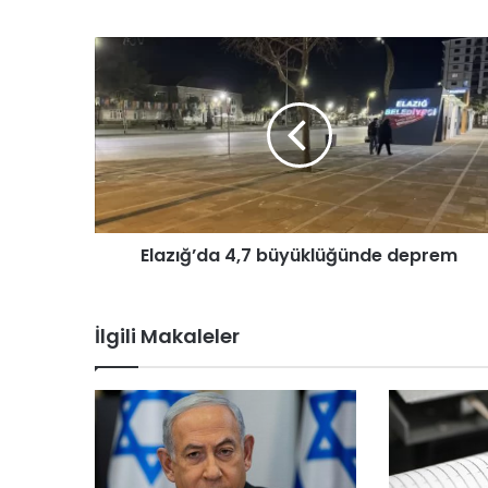
E
l
a
z
ı
ğ
’
d
a
Elazığ’da 4,7 büyüklüğünde deprem
4
,
7
b
İlgili Makaleler
ü
y
ü
k
l
ü
ğ