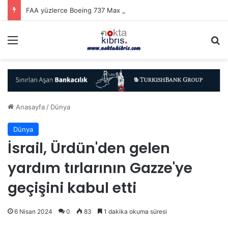
FAA yüzlerce Boeing 737 Max uçağında çatlak incelemesi istedi
Menü
A
Anasayfa
/
Dünya
Dünya
İsrail, Ürdün'den gelen
yardım tırlarının Gazze'ye
geçişini kabul etti
6 Nisan 2024
0
83
1 dakika okuma süresi