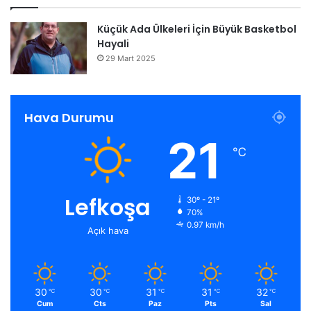
Küçük Ada Ülkeleri İçin Büyük Basketbol
Hayali
29 Mart 2025
Hava Durumu
21
℃
Lefkoşa
30º - 21º
70%
0.97 km/h
Açık hava
30
30
31
31
32
℃
℃
℃
℃
℃
Cum
Cts
Paz
Pts
Sal