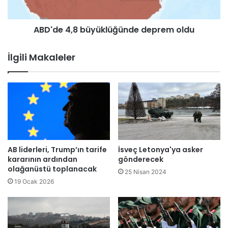
K
,
a
8
d
ABD'de 4,8 büyüklüğünde deprem oldu
b
i
ü
r
y
İlgili Makaleler
G
ü
e
k
c
l
e
ü
s
ğ
i
ü
d
n
o
d
l
e
AB liderleri, Trump’ın tarife
İsveç Letonya'ya asker
a
d
kararının ardından
gönderecek
y
e
olağanüstü toplanacak
25 Nisan 2024
ı
p
19 Ocak 2026
s
r
ı
e
y
m
l
o