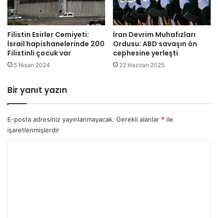
a
l
i
d
f
u
t
Filistin Esirler Cemiyeti:
İran Devrim Muhafızları
İsrail hapishanelerinde 200
Ordusu: ABD savaşın ön
a
Filistinli çocuk var
cephesine yerleşti
r
v
5 Nisan 2024
22 Haziran 2025
e
r
Bir yanıt yazın
d
i
E-posta adresiniz yayınlanmayacak.
Gerekli alanlar
*
ile
işaretlenmişlerdir
Y
o
r
u
m