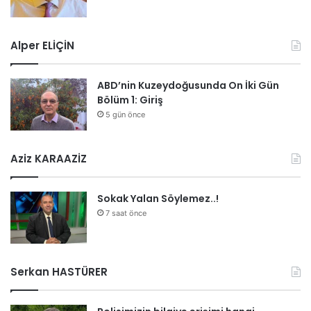
Alper ELİÇİN
ABD’nin Kuzeydoğusunda On İki Gün
Bölüm 1: Giriş
5 gün önce
Aziz KARAAZİZ
Sokak Yalan Söylemez..!
7 saat önce
Serkan HASTÜRER