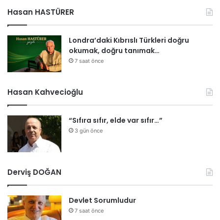
Hasan HASTÜRER
Londra’daki Kıbrıslı Türkleri doğru
okumak, doğru tanımak…
7 saat önce
Hasan Kahvecioğlu
“Sıfıra sıfır, elde var sıfır…”
3 gün önce
Derviş DOĞAN
Devlet Sorumludur
7 saat önce