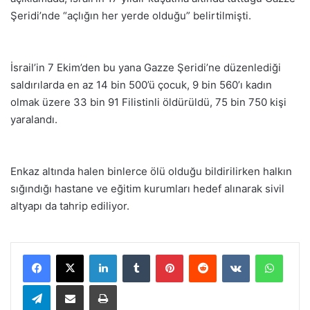
Şeridi’nde “açlığın her yerde olduğu” belirtilmişti.
İsrail’in 7 Ekim’den bu yana Gazze Şeridi’ne düzenlediği
saldırılarda en az 14 bin 500’ü çocuk, 9 bin 560’ı kadın
olmak üzere 33 bin 91 Filistinli öldürüldü, 75 bin 750 kişi
yaralandı.
Enkaz altında halen binlerce ölü olduğu bildirilirken halkın
sığındığı hastane ve eğitim kurumları hedef alınarak sivil
altyapı da tahrip ediliyor.
LinkedIn
Tumblr
Pinterest
Reddit
VKontakte
WhatsApp
Telegram
E-Posta ile paylaş
Yazdır