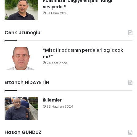
Polisimizin bilgiye erişimi hangi
seviyede ?
31 Ekim 2025
Cenk Uzunoğlu
“Misafir odasının perdeleri açılacak
mı?”
24 saat önce
Ertanch HİDAYETİN
İkilemler
23 Haziran 2024
Hasan GÜNDÜZ