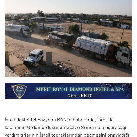
İsrail devlet televizyonu KAN’ın haberinde, İsrail’de
kabinenin Ürdün ordusunun Gazze Şeridi’ne ulaştıracağı
yardım tırlarının İsrail topraklarından geçmesini onayladığı