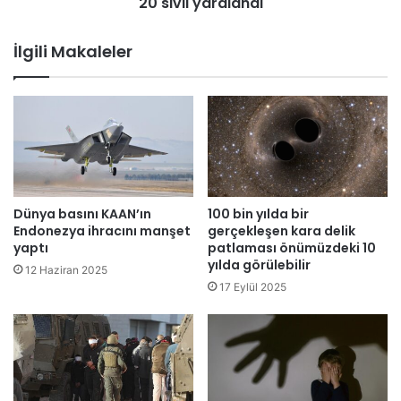
20 sivil yaralandı
o
r
m
ı
b
İlgili Makaleler
m
a
.
l
.
ı
.
t
B
e
ö
r
l
ö
ü
r
m
s
Dünya basını KAAN’ın
100 bin yılda bir
2
a
Endonezya ihracını manşet
gerçekleşen kara delik
:
l
yaptı
patlaması önümüzdeki 10
M
yılda görülebilir
d
12 Haziran 2025
o
ı
17 Eylül 2025
n
r
t
ı
e
s
z
ı
u
n
m
d