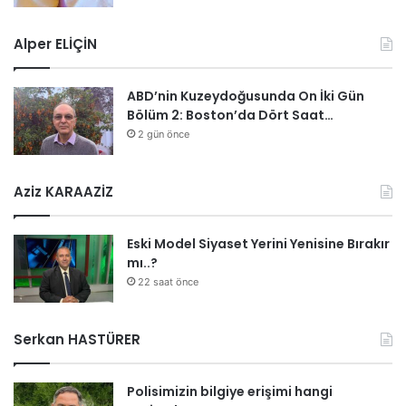
Alper ELİÇİN
ABD’nin Kuzeydoğusunda On İki Gün
Bölüm 2: Boston’da Dört Saat…
2 gün önce
Aziz KARAAZİZ
Eski Model Siyaset Yerini Yenisine Bırakır
mı..?
22 saat önce
Serkan HASTÜRER
Polisimizin bilgiye erişimi hangi