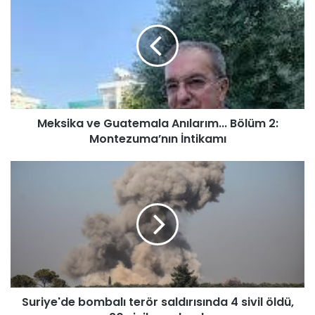
e
k
s
i
k
a
v
e
Meksika ve Guatemala Anılarım... Bölüm 2:
G
Montezuma’nın İntikamı
u
a
t
S
e
u
m
r
a
i
l
y
a
e
A
'
n
d
ı
e
l
Suriye'de bombalı terör saldırısında 4 sivil öldü,
b
a