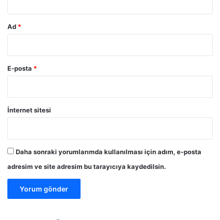
r
a
l
Ad
*
a
n
d
ı
E-posta
*
İnternet sitesi
Daha sonraki yorumlarımda kullanılması için adım, e-posta
adresim ve site adresim bu tarayıcıya kaydedilsin.