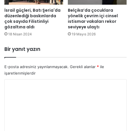
a
a
İsrail güçleri, Batı Şeria'da
Belçika’da çocuklara
’
4
düzenlediği baskınlarda
yönelik çevrim içi cinsel
n
s
çok sayıda Filistinliyi
istismar vakaları rekor
ı
i
gözaltına aldı
seviyeye ulaştı
n
v
18 Nisan 2024
19 Mayıs 2026
İ
i
n
l
t
ö
Bir yanıt yazın
i
l
k
d
a
ü
E-posta adresiniz yayınlanmayacak.
Gerekli alanlar
*
ile
m
,
işaretlenmişlerdir
ı
2
Y
0
s
o
i
r
v
i
u
l
m
y
a
*