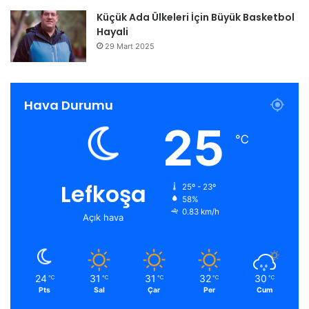
Küçük Ada Ülkeleri İçin Büyük Basketbol
Hayali
29 Mart 2025
Hava Durumu
25
℃
Lefkoşa
25º - 23º
58%
0.83 km/h
Açık hava
24
31
31
32
30
℃
℃
℃
℃
℃
Pts
Sal
Çar
Per
Cum