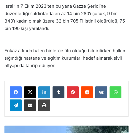
İsrail’in 7 Ekim 2023’ten bu yana Gazze Şeridi’ne
düzenlediği saldırılarda en az 14 bin 280’i çocuk, 9 bin
340’ı kadın olmak üzere 32 bin 705 Filistinli öldürüldü, 75
bin 190 kişi yaralandı.
Enkaz altında halen binlerce ölü olduğu bildirilirken halkın
sığındığı hastane ve eğitim kurumları hedef alınarak sivil
altyapı da tahrip ediliyor.
LinkedIn
Tumblr
Pinterest
Reddit
VKontakte
WhatsApp
Telegram
E-Posta ile paylaş
Yazdır
M