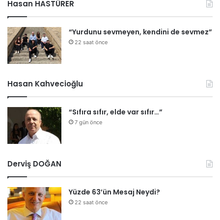
Hasan HASTÜRER
“Yurdunu sevmeyen, kendini de sevmez”
22 saat önce
Hasan Kahvecioğlu
“Sıfıra sıfır, elde var sıfır…”
7 gün önce
Derviş DOĞAN
Yüzde 63’ün Mesaj Neydi?
22 saat önce