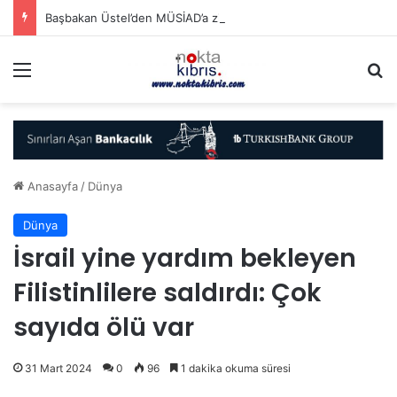
Başbakan Üstel’den MÜSİAD’a ziyaret
Menü
A
Anasayfa
/
Dünya
Dünya
İsrail yine yardım bekleyen
Filistinlilere saldırdı: Çok
sayıda ölü var
31 Mart 2024
0
96
1 dakika okuma süresi