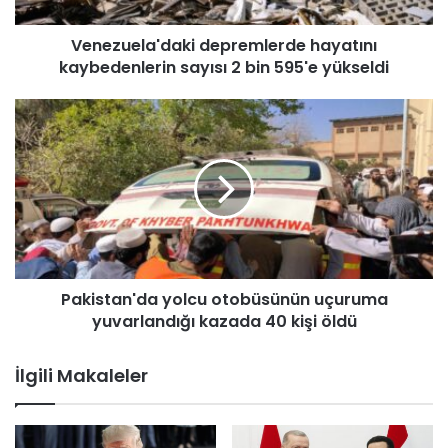
l
a
Venezuela'daki depremlerde hayatını
'
kaybedenlerin sayısı 2 bin 595'e yükseldi
d
a
k
P
i
a
d
k
e
i
p
s
r
t
e
a
m
n
l
'
e
Pakistan'da yolcu otobüsünün uçuruma
d
r
yuvarlandığı kazada 40 kişi öldü
a
d
y
e
o
İlgili Makaleler
h
l
a
c
y
u
a
o