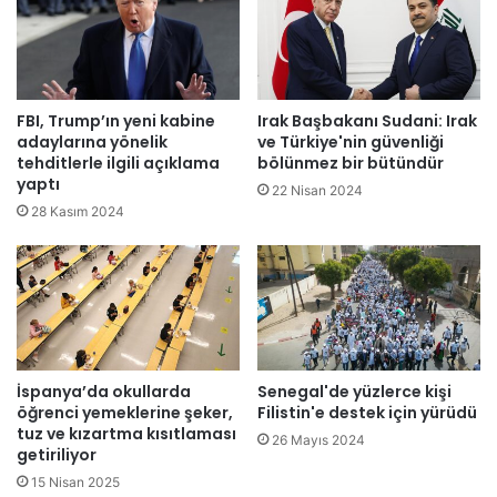
t
t
ı
o
n
b
ı
ü
k
s
FBI, Trump’ın yeni kabine
Irak Başbakanı Sudani: Irak
a
ü
adaylarına yönelik
ve Türkiye'nin güvenliği
y
n
tehditlerle ilgili açıklama
bölünmez bir bütündür
b
yaptı
ü
22 Nisan 2024
e
n
28 Kasım 2024
d
u
e
ç
n
u
l
r
e
u
r
m
i
a
İspanya’da okullarda
Senegal'de yüzlerce kişi
n
y
öğrenci yemeklerine şeker,
Filistin'e destek için yürüdü
s
u
tuz ve kızartma kısıtlaması
a
v
26 Mayıs 2024
getiriliyor
y
a
15 Nisan 2025
ı
r