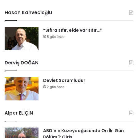
Hasan Kahvecioğlu
“Sıfıra sıfır, elde var sıfır…”
5 gün önce
Derviş DOĞAN
Devlet Sorumludur
2 gün önce
Alper ELİÇİN
ABD’nin Kuzeydoğusunda On İki Gün
Bölüm 1: Giriş