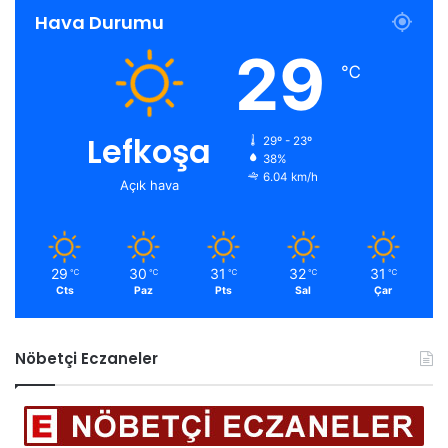
Hava Durumu
29
℃
Lefkoşa
29º - 23º
38%
6.04 km/h
Açık hava
29
30
31
32
31
℃
℃
℃
℃
℃
Cts
Paz
Pts
Sal
Çar
Nöbetçi Eczaneler