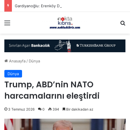
Gardiyanoğlu: Erenköy Direnişi, varoluş mücadelemizin simgesidir
Menü
A
Anasayfa
/
Dünya
Dünya
Trump, ABD’nin NATO
harcamalarını eleştirdi
3 Temmuz 2026
0
394
Bir dakikadan az